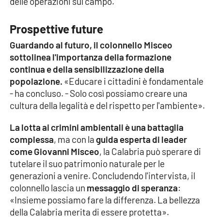
delle operazioni sul campo.
PROGETTI
SPECIALI
Buona Sanità Calabria
Prospettive future
Guardando al futuro, il colonnello Misceo
sottolinea l'importanza della formazione
LA
CALABRIAVISIONE
continua e della sensibilizzazione della
popolazione.
«Educare i cittadini è fondamentale
Destinazioni
- ha concluso. - Solo così possiamo creare una
cultura della legalità e del rispetto per l'ambiente».
Eventi
La lotta ai crimini ambientali è una battaglia
Food
complessa
, ma con la
guida esperta di leader
come Giovanni Misceo
, la Calabria può sperare di
Storie
tutelare il suo patrimonio naturale per le
generazioni a venire. Concludendo l'intervista, il
colonnello lascia un
messaggio di speranza
:
LAC
NETWORK
«Insieme possiamo fare la differenza. La bellezza
della Calabria merita di essere protetta».