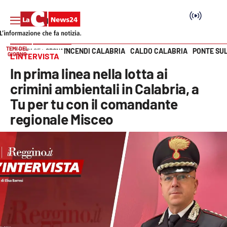
TEMI DEL
INCENDI CALABRIA
CALDO CALABRIA
PONTE SU
HOME PAGE
CRONACA
GIORNO
L’INTERVISTA
Vai
In prima linea nella lotta ai
SEZIONI
crimini ambientali in Calabria, a
Tu per tu con il comandante
Cronaca
regionale Misceo
Politica
Attualità
Economia e lavoro
Italia Mondo