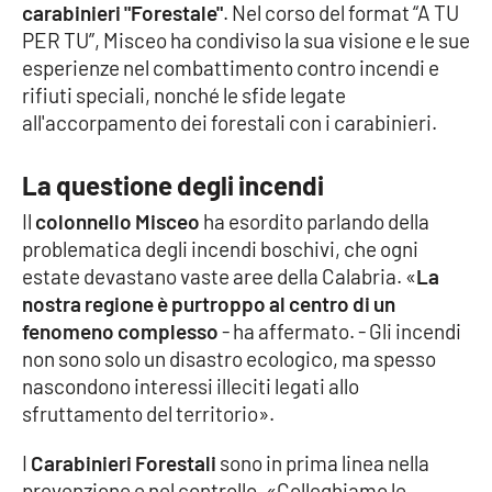
carabinieri "Forestale"
. Nel corso del format “A TU
PER TU”, Misceo ha condiviso la sua visione e le sue
Cultura
esperienze nel combattimento contro incendi e
rifiuti speciali, nonché le sfide legate
Economia e Lavoro
all'accorpamento dei forestali con i carabinieri.
Politica
La questione degli incendi
Sanità
Il
colonnello Misceo
ha esordito parlando della
problematica degli incendi boschivi, che ogni
Società
estate devastano vaste aree della Calabria. «
La
nostra regione è purtroppo al centro di un
Sport
fenomeno complesso
- ha affermato. - Gli incendi
non sono solo un disastro ecologico, ma spesso
nascondono interessi illeciti legati allo
RUBRICHE
sfruttamento del territorio».
Good Morning Vietnam
I
Carabinieri Forestali
sono in prima linea nella
prevenzione e nel controllo. «Colleghiamo le