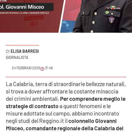
Sanità
Sport
Cultura
Podcast
ELISA BARRESI
GIORNALISTA
Meteo
24 FEBBRAIO 2025
17:46
Editoriali
La Calabria, terra di straordinarie bellezze naturali,
si trova a dover affrontare la costante minaccia
dei crimini ambientali.
Per comprendere meglio le
VIDEO
strategie di contrasto
a questi fenomeni e le
misure adottate sul campo, abbiamo incontrato
Ambiente
negli studi del Reggino.it il
colonnello Giovanni
Misceo,
comandante regionale della Calabria dei
Cronaca