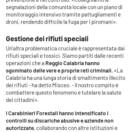
Parchi Marini Calabria
segnalazioni della comunità locale con un piano di
monitoraggio intensivo tramite pattugliamenti e
Leggendo Alvaro insieme
droni, rendendo difficile la fuga per i piromani».
Imprese Di Calabria
Gestione dei rifiuti speciali
Un'altra problematica cruciale è rappresentata dai
Le perfidie di Antonella Grippo
rifiuti speciali e tossici. Siamo partiti dalle recenti
operazioni che a
Reggio Calabria hanno
Venti di comunicazione
sgominato delle vere e proprie reti criminali.
«La
Calabria ha una lunga storia di smaltimento illecito
dei rifiuti - ha detto Misceo. - Il nostro compito è
STREAMING
combattere questo fenomeno e tutelare la salute
dei cittadini».
LaC TV
I Carabinieri Forestali hanno intensificato i
LaC Network
controlli su discariche abusive e aziende non
autorizzate
, collaborando con altre istituzioni e
LaC OnAir