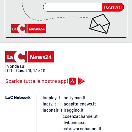
Iscriviti
In onda su:
DTT - Canali
11
, 17 e 111
Scarica tutte le nostre app!
LaC Network
lacplay.it
lacitymag.it
lactv.it
lacapitalenews.it
laconair.it
ilreggino.it
cosenzachannel.it
ilvibonese.it
catanzarochannel.it