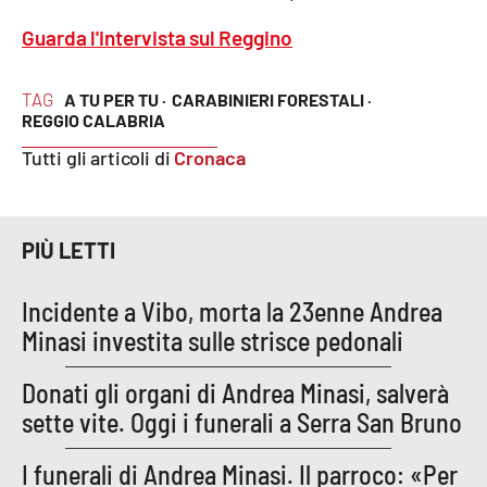
Lacplay.it
Guarda l'intervista sul Reggino
Lactv.it
TAG
A TU PER TU ·
CARABINIERI FORESTALI ·
Laconair.it
REGGIO CALABRIA
Tutti gli articoli di
Cronaca
Lacitymag.it
Lacapitalenews.it
PIÙ LETTI
Ilreggino.it
Incidente a Vibo, morta la 23enne Andrea
Minasi investita sulle strisce pedonali
Cosenzachannel.it
Donati gli organi di Andrea Minasi, salverà
Ilvibonese.it
sette vite. Oggi i funerali a Serra San Bruno
Catanzarochannel.it
I funerali di Andrea Minasi. Il parroco: «Per