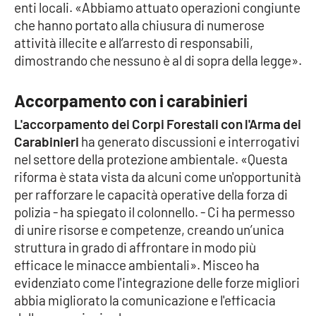
enti locali. «Abbiamo attuato operazioni congiunte
che hanno portato alla chiusura di numerose
attività illecite e all’arresto di responsabili,
EDIZIONI
LOCALI
dimostrando che nessuno è al di sopra della legge».
Catanzaro
Accorpamento con i carabinieri
Crotone
L'accorpamento dei Corpi Forestali con l'Arma dei
Carabinieri
ha generato discussioni e interrogativi
Vibo Valentia
nel settore della protezione ambientale. «Questa
riforma è stata vista da alcuni come un'opportunità
Reggio Calabria
per rafforzare le capacità operative della forza di
polizia - ha spiegato il colonnello. - Ci ha permesso
di unire risorse e competenze, creando un’unica
Cosenza
struttura in grado di affrontare in modo più
efficace le minacce ambientali». Misceo ha
Lamezia Terme
evidenziato come l'integrazione delle forze migliori
abbia migliorato la comunicazione e l'efficacia