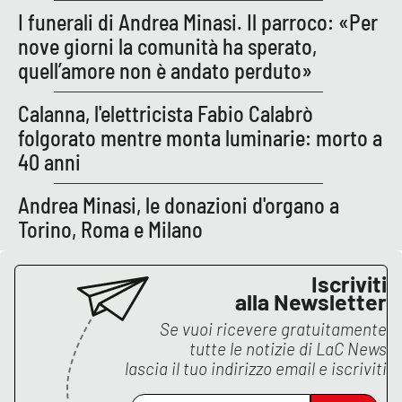
Parchi Marini Calabria
I funerali di Andrea Minasi. Il parroco: «Per
nove giorni la comunità ha sperato,
Leggendo Alvaro insieme
quell’amore non è andato perduto»
Imprese Di Calabria
Calanna, l'elettricista Fabio Calabrò
folgorato mentre monta luminarie: morto a
Le perfidie di Antonella Grippo
40 anni
Venti di comunicazione
Andrea Minasi, le donazioni d'organo a
Torino, Roma e Milano
STREAMING
Iscriviti
alla Newsletter
LaC TV
Se vuoi ricevere gratuitamente
tutte le notizie di
LaC News
LaC Network
lascia il tuo indirizzo email e iscriviti
LaC OnAir