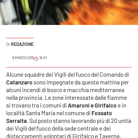
Sanità
Sport
Cultura
REDAZIONE
Podcast
9 MARZO 2019
18:01
Meteo
Alcune squadre dei Vigili del fuoco del Comando di
Catanzaro
sono impegnate da questa mattina per
Editoriali
alcuni incendi di bosco e macchia mediterranea
nella provincia. Le zone interessate dalle fiamme
si trovano tra i comuni di
Amaroni e Girifalco
e in
VIDEO
località Santa Maria nel comune di
Fossato
Ambiente
Serralta
. Sul posto stanno lavorando più di 20 unità
dei Vigili del fuoco della sede centrale e dei
Cronaca
distaccamenti volontari di Girifalco e Taverna.