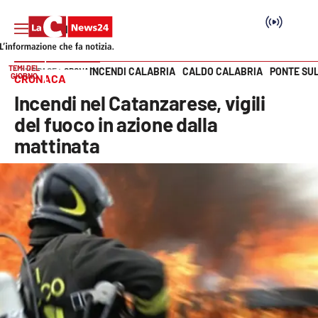
TEMI DEL
INCENDI CALABRIA
CALDO CALABRIA
PONTE SU
HOME PAGE
CRONACA
GIORNO
CRONACA
Vai
Incendi nel Catanzarese, vigili
SEZIONI
del fuoco in azione dalla
mattinata
Cronaca
Politica
Attualità
Economia e lavoro
Italia Mondo