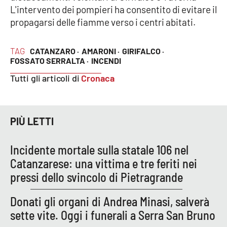
L'intervento dei pompieri ha consentito di evitare il
propagarsi delle fiamme verso i centri abitati.
Cultura
Economia e Lavoro
TAG
CATANZARO ·
AMARONI ·
GIRIFALCO ·
FOSSATO SERRALTA ·
INCENDI
Politica
Tutti gli articoli di
Cronaca
Sanità
PIÙ LETTI
Società
Incidente mortale sulla statale 106 nel
Sport
Catanzarese: una vittima e tre feriti nei
pressi dello svincolo di Pietragrande
RUBRICHE
Donati gli organi di Andrea Minasi, salverà
Good Morning Vietnam
sette vite. Oggi i funerali a Serra San Bruno