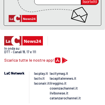
Iscriviti
EDIZIONI
LOCALI
Catanzaro
Crotone
In onda su:
Vibo Valentia
DTT - Canali
11
, 17 e 111
Scarica tutte le nostre app!
Reggio Calabria
LaC Network
lacplay.it
lacitymag.it
Cosenza
lactv.it
lacapitalenews.it
laconair.it
ilreggino.it
Lamezia Terme
cosenzachannel.it
ilvibonese.it
catanzarochannel.it