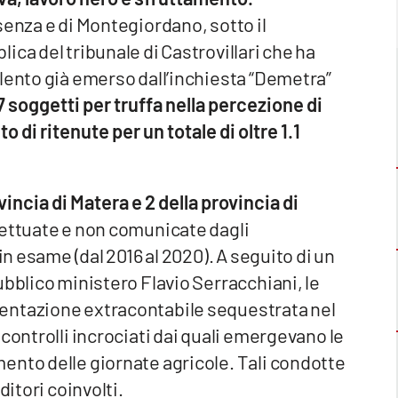
senza e di Montegiordano, sotto il
ca del tribunale di Castrovillari che ha
lento già emerso dall’inchiesta “Demetra”
 soggetti per truffa nella percezione di
di ritenute per un totale di oltre 1.1
vincia di Matera e 2 della provincia di
fettuate e non comunicate dagli
in esame (dal 2016 al 2020). A seguito di un
ubblico ministero Flavio Serracchiani, le
entazione extracontabile sequestrata nel
controlli incrociati dai quali emergevano le
ento delle giornate agricole. Tali condotte
ditori coinvolti.