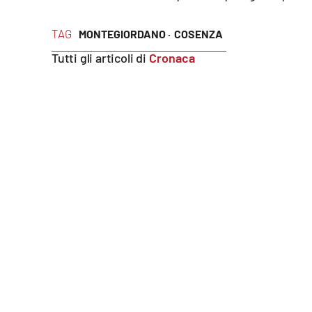
Reggio Calabria
TAG
MONTEGIORDANO ·
COSENZA
Tutti gli articoli di
Cronaca
Cosenza
Lamezia Terme
Progetti
speciali
Buona Sanità Calabria
La
Calabriavisione
Destinazioni
Eventi