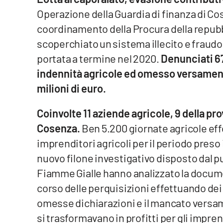
Operazione della Guardia di finanza di Co
Venti di comunicazione
coordinamento della Procura della repubbli
scoperchiato un sistema illecito e fraudo
Streaming
portata a termine nel 2020.
Denunciati 67
LaC TV
indennità agricole ed omesso versamento 
milioni di euro.
LaC Network
Coinvolte 11 aziende agricole, 9 della pro
LaC OnAir
Cosenza.
Ben 5.200 giornate agricole ef
imprenditori agricoli per il periodo preso 
Edizioni
locali
nuovo filone investigativo disposto dal p
Fiamme Gialle hanno analizzato la docum
Catanzaro
corso delle perquisizioni effettuando dei 
Crotone
omesse dichiarazioni e il mancato versam
si trasformavano in profitti per gli impren
Vibo Valentia