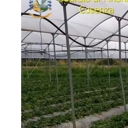
Cultura
Podcast
Meteo
Editoriali
Video
Ambiente
Cronaca
Cultura
Economia e Lavoro