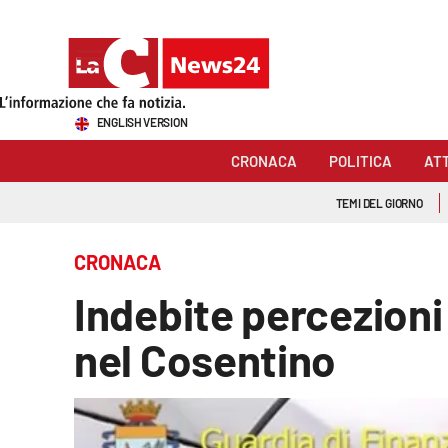
Sezioni
ENGLISH VERSION
Cronaca
CRONACA
POLITICA
AT
Politica
TEMI DEL GIORNO
Attualità
CRONACA
Economia e lavoro
Indebite percezioni
Italia Mondo
nel Cosentino
Sanità
Sport