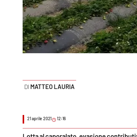
Politica
Sanità
Società
Sport
Rubriche
Good Morning Vietnam
MATTEO LAURIA
Parchi Marini Calabria
Leggendo Alvaro insieme
21 aprile 2021
12:16
Imprese Di Calabria
Le perfidie di Antonella Grippo
Lotta al caporalato, evasione contributi