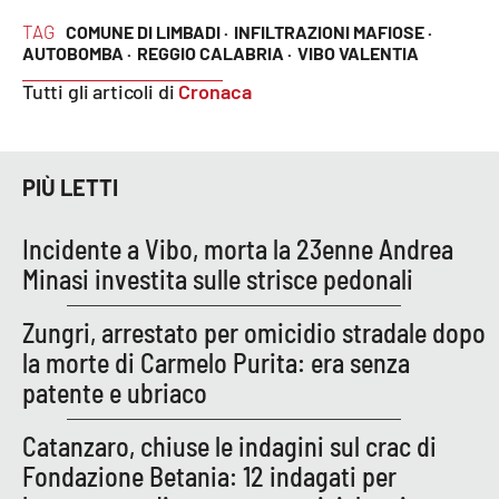
TAG
COMUNE DI LIMBADI ·
INFILTRAZIONI MAFIOSE ·
AUTOBOMBA ·
REGGIO CALABRIA ·
VIBO VALENTIA
EDIZIONI
LOCALI
Tutti gli articoli di
Cronaca
Catanzaro
PIÙ LETTI
Crotone
Incidente a Vibo, morta la 23enne Andrea
Vibo Valentia
Minasi investita sulle strisce pedonali
Reggio Calabria
Zungri, arrestato per omicidio stradale dopo
la morte di Carmelo Purita: era senza
Cosenza
patente e ubriaco
Lamezia Terme
Catanzaro, chiuse le indagini sul crac di
Fondazione Betania: 12 indagati per