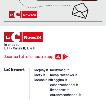
Lacplay.it
Lactv.it
Laconair.it
Lacitymag.it
In onda su:
DTT - Canali
11
, 17 e 111
Lacapitalenews.it
Scarica tutte le nostre app!
Ilreggino.it
LaC Network
lacplay.it
lacitymag.it
Cosenzachannel.it
lactv.it
lacapitalenews.it
laconair.it
ilreggino.it
cosenzachannel.it
Ilvibonese.it
ilvibonese.it
catanzarochannel.it
Catanzarochannel.it