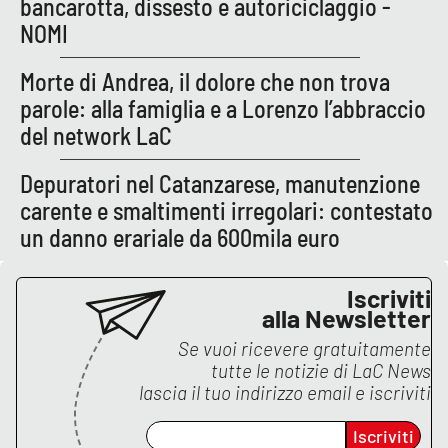
bancarotta, dissesto e autoriciclaggio -
PROGETTI
SPECIALI
NOMI
Buona Sanità Calabria
Morte di Andrea, il dolore che non trova
parole: alla famiglia e a Lorenzo l’abbraccio
LA
del network LaC
CALABRIAVISIONE
Destinazioni
Depuratori nel Catanzarese, manutenzione
carente e smaltimenti irregolari: contestato
Eventi
un danno erariale da 600mila euro
Food
Iscriviti
alla Newsletter
Storie
Se vuoi ricevere gratuitamente
tutte le notizie di
LaC News
lascia il tuo indirizzo email e iscriviti
LAC
NETWORK
Iscriviti