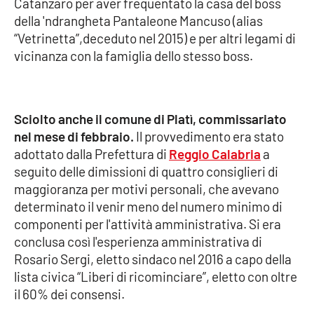
Catanzaro per aver frequentato la casa del boss
Parchi Marini Calabria
della 'ndrangheta Pantaleone Mancuso (alias
“Vetrinetta”,deceduto nel 2015) e per altri legami di
Leggendo Alvaro insieme
vicinanza con la famiglia dello stesso boss.
Imprese Di Calabria
Sciolto anche il comune di Platì, commissariato
Le perfidie di Antonella Grippo
nel mese di febbraio.
Il provvedimento era stato
adottato dalla Prefettura di
Reggio Calabria
a
Venti di comunicazione
seguito delle dimissioni di quattro consiglieri di
maggioranza per motivi personali, che avevano
determinato il venir meno del numero minimo di
STREAMING
componenti per l'attività amministrativa. Si era
LaC TV
conclusa così l'esperienza amministrativa di
Rosario Sergi, eletto sindaco nel 2016 a capo della
LaC Network
lista civica “Liberi di ricominciare”, eletto con oltre
il 60% dei consensi.
LaC OnAir