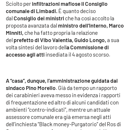
Sciolto per
infiltrazioni mafiose il Consiglio
comunale di Limbadi.
È quanto deciso
Cultura
dal
Consiglio dei ministri
che ha così accolto la
proposta avanzata dal
ministro dell’Interno, Marco
Economia e Lavoro
Minniti,
che ha fatto propria la relazione
del
prefetto di Vibo Valentia, Guido Longo,
a sua
Politica
volta sintesi del lavoro dell
a Commissione di
accesso agli atti
insediata il 4 agosto scorso.
Sanità
Società
A “casa”, dunque, l’amministrazione guidata dal
Sport
sindaco Pino Morello
. Già da tempo un rapporto
dei carabinieri aveva messo in evidenza i rapporti
di frequentazione ed altro di alcuni candidati con
RUBRICHE
ambienti “contro-indicati”, mentre un attuale
assessore comunale era già emersa negli atti
Good Morning Vietnam
dell’inchiesta “Black money-Purgatorio” del Ros di