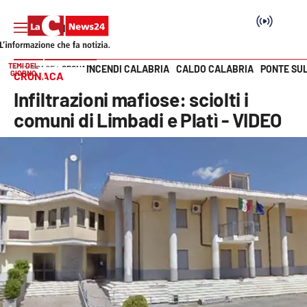
TEMI DEL
INCENDI CALABRIA
CALDO CALABRIA
PONTE SU
HOME PAGE
CRONACA
GIORNO
CRONACA
Vai
Infiltrazioni mafiose: sciolti i
SEZIONI
comuni di Limbadi e Platì - VIDEO
Cronaca
Politica
Attualità
Economia e lavoro
Italia Mondo