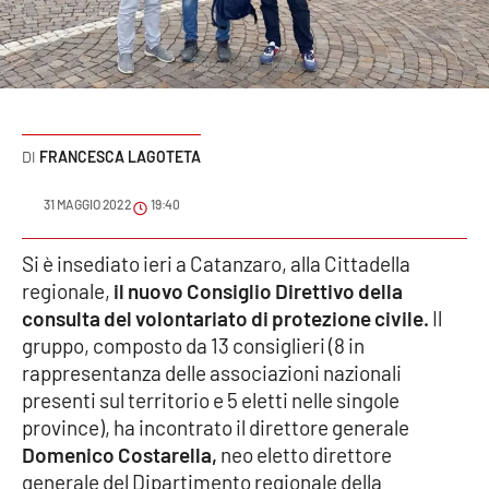
Sanità
Sport
Cultura
FRANCESCA LAGOTETA
Podcast
31 MAGGIO 2022
19:40
Meteo
Si è insediato ieri a Catanzaro, alla Cittadella
regionale,
il nuovo Consiglio Direttivo della
Editoriali
consulta del volontariato di protezione civile.
Il
gruppo, composto da 13 consiglieri (8 in
rappresentanza delle associazioni nazionali
VIDEO
presenti sul territorio e 5 eletti nelle singole
Ambiente
province), ha incontrato il direttore generale
Domenico Costarella,
neo eletto direttore
Cronaca
generale del Dipartimento regionale della