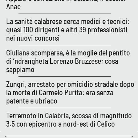
Lacplay.it
Anac
Lactv.it
La sanità calabrese cerca medici e tecnici:
quasi 100 dirigenti e altri 39 professionisti
Laconair.it
nei nuovi concorsi
Lacitymag.it
Giuliana scomparsa, è la moglie del pentito
di ’ndrangheta Lorenzo Bruzzese: cosa
Lacapitalenews.it
sappiamo
Ilreggino.it
Zungri, arrestato per omicidio stradale dopo
la morte di Carmelo Purita: era senza
Cosenzachannel.it
patente e ubriaco
Ilvibonese.it
Terremoto in Calabria, scossa di magnitudo
3.5 con epicentro a nord-est di Celico
Catanzarochannel.it