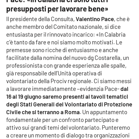
Parchi Marini Calabria
presupposti per lavorare bene»
Il presidente della Consulta,
Valentino Pace
, che è
Leggendo Alvaro insieme
anche membro del Comitato nazionale, si dice
entusiasta per il rinnovato incarico: «In Calabria
Imprese Di Calabria
c’è tanto da fare e noi siamo molto motivati. Le
premesse sono ricche di entusiasmo e anche
Le perfidie di Antonella Grippo
facilitate dalla nomina del nuovo dg Costarella, un
professionista con grande esperienza alle spalle,
Venti di comunicazione
già responsabile dell’Unità operativa di
volontariato della Prociv regionale. Ci siamo messi
a lavorare immediatamente –evidenzia Pace-
dal
STREAMING
16 al 19 giugno saremo presenti ai tavoli tematici
degli Stati Generali del Volontariato di Protezione
LaC TV
Civile che si terranno a Roma
. Un appuntamento
fondamentale per un confronto partecipato e
LaC Network
attivo sui grandi temi del volontariato. Punteremo
a creare un momento di dialogo tra organizzazioni
LaC OnAir