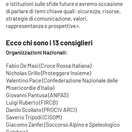
e istituzioni sulle sfide future e avremo occasione
di parlare di temi chiave quali: sicurezza, risorse,
strategie di comunicazione, valori,
EDIZIONI
LOCALI
rappresentanza e prospettive».
Catanzaro
Ecco chi sono i 13 consiglieri
Crotone
Organizzazioni Nazionali:
Fabio De Masi (Croce Rossa Italiana)
Vibo Valentia
Nicholas Grillo (Proteggere Insieme)
Valentino Pace (Confederazione Nazionale delle
Reggio Calabria
Misericordie d'Italia)
Giovanni Pantusa (ANPAS)
Cosenza
Luigi Ruberto (FIRCB)
Danilo Scollato (PROCIV ARCI)
Lamezia Terme
Saverio Tripodi (CISOM)
Giacomo Zanfei (Soccorso Alpino e Speleologico
Calabria)