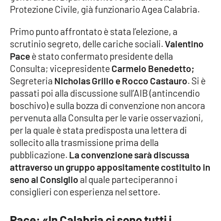
Protezione Civile, già funzionario Agea Calabria.
Cultura
Primo punto affrontato è stata l’elezione, a
scrutinio segreto, delle cariche sociali.
Valentino
Economia e Lavoro
Pace
è stato confermato presidente della
Consulta; vicepresidente
Carmelo Benedetto;
Politica
Segreteria
Nicholas Grillo e Rocco Castauro
. Si è
passati poi alla discussione sull’AIB (antincendio
Sanità
boschivo) e sulla bozza di convenzione non ancora
pervenuta alla Consulta per le varie osservazioni,
Società
per la quale è stata predisposta una lettera di
sollecito alla trasmissione prima della
Sport
pubblicazione.
La convenzione sarà discussa
attraverso un gruppo appositamente costituito in
seno al Consiglio
al quale parteciperanno i
RUBRICHE
consiglieri con esperienza nel settore.
Good Morning Vietnam
Pace: «In Calabria ci sono tutti i