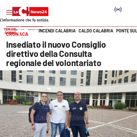
TEMI DEL
INCENDI CALABRIA
CALDO CALABRIA
PONTE SU
HOME PAGE
CRONACA
GIORNO
CRONACA
Vai
Insediato il nuovo Consiglio
SEZIONI
direttivo della Consulta
regionale del volontariato
Cronaca
Politica
Attualità
Economia e lavoro
Italia Mondo