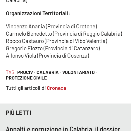
PROGETTI
SPECIALI
Organizzazioni Territoriali:
Buona Sanità Calabria
Vincenzo Anania (Provincia di Crotone)
Carmelo Benedetto (Provincia di Reggio Calabria)
LA
CALABRIAVISIONE
Rocco Castauro (Provincia di Vibo Valentia)
Gregorio Fiozzo (Provincia di Catanzaro)
Destinazioni
Alfonso Viola (Provincia di Cosenza)
Eventi
TAG
PROCIV ·
CALABRIA ·
VOLONTARIATO ·
PROTEZIONE CIVILE
Food
Tutti gli articoli di
Cronaca
Storie
PIÙ LETTI
LAC
NETWORK
Appalti e corruzione in Calabria, il dossier