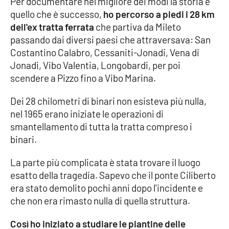
Per documentare nel migliore dei modi la storia e
quello che è successo,
ho percorso a piedi i 28 km
APP
dell'ex tratta ferrata
che partiva da Mileto
passando dai diversi paesi che attraversava: San
Android
Costantino Calabro, Cessaniti-Jonadi, Vena di
Jonadi, Vibo Valentia, Longobardi, per poi
Apple
scendere a Pizzo fino a Vibo Marina.
Dei 28 chilometri di binari non esisteva più nulla,
nel 1965 erano iniziate le operazioni di
smantellamento di tutta la tratta compreso i
binari.
La parte più complicata è stata trovare il luogo
esatto della tragedia. Sapevo che il ponte Ciliberto
era stato demolito pochi anni dopo l'incidente e
che non era rimasto nulla di quella struttura.
Così ho iniziato a studiare le piantine delle