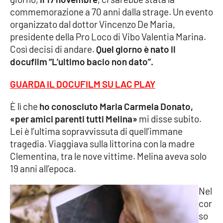
commemorazione a 70 anni dalla strage. Un evento
Cultura
organizzato dal dottor Vincenzo De Maria,
presidente della Pro Loco di Vibo Valentia Marina.
Economia e Lavoro
Così decisi di andare.
Quel giorno è nato il
docufilm “L’ultimo bacio non dato”.
Politica
GUARDA IL DOCUFILM SU LAC PLAY
Sanità
È lì che
ho conosciuto Maria Carmela Donato,
«per amici parenti tutti Melina»
mi disse subito.
Società
Lei è l’ultima sopravvissuta di quell’immane
tragedia. Viaggiava sulla littorina con la madre
Sport
Clementina, tra le nove vittime. Melina aveva solo
19 anni all’epoca.
RUBRICHE
Nel
cor
Good Morning Vietnam
so