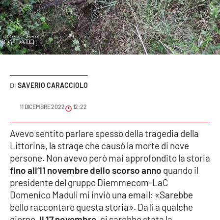
Sanità
Sport
Cultura
Podcast
SAVERIO CARACCIOLO
Meteo
11 DICEMBRE 2022
12:22
Editoriali
Avevo sentito parlare spesso della tragedia della
Littorina, la strage che causò la morte di nove
persone. Non avevo però mai approfondito la storia
fino all’11 novembre dello scorso anno
quando il
VIDEO
presidente del gruppo Diemmecom-LaC
Ambiente
Domenico Maduli mi inviò una email: «Sarebbe
bello raccontare questa storia». Da lì a qualche
Cronaca
giorno,
il 17 novembre
, ci sarebbe stata la