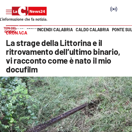
TEMI DEL
INCENDI CALABRIA
CALDO CALABRIA
PONTE SU
HOME PAGE
CRONACA
GIORNO
CRONACA
Vai
La strage della Littorina e il
SEZIONI
ritrovamento dell’ultimo binario,
vi racconto come è nato il mio
Cronaca
docufilm
Politica
Attualità
Economia e lavoro
Italia Mondo