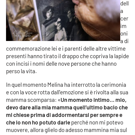
dell
Parchi Marini Calabria
a
cer
Leggendo Alvaro insieme
im
oni
Imprese Di Calabria
a di
commemorazione lei e i parenti delle altre vittime
Le perfidie di Antonella Grippo
presenti hanno tirato il drappo che copriva la lapide
con incisi i nomi delle nove persone che hanno
Venti di comunicazione
perso la vita.
In quel momento Melina ha interrotto la cerimonia
STREAMING
e con la voce rotta dall'emozione si è rivolta alla sua
mamma scomparsa: «
Un momento intimo… mio,
LaC TV
devo dare alla mia mamma quell’ultimo bacio che
mi chiese prima di addormentarsi per sempre e
LaC Network
che io non ho potuto darle
perché non mi potevo
muovere, allora glielo do adesso mammina mia sul
LaC OnAir