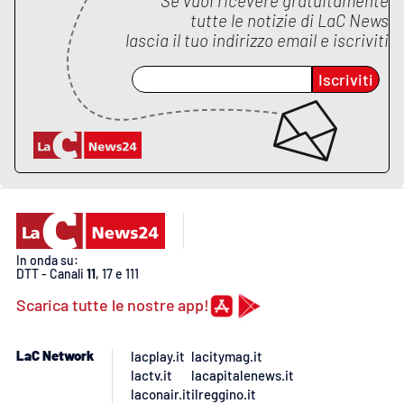
Se vuoi ricevere gratuitamente
tutte le notizie di
LaC News
lascia il tuo indirizzo email e iscriviti
Iscriviti
In onda su:
DTT - Canali
11
, 17 e 111
Scarica tutte le nostre app!
LaC Network
lacplay.it
lacitymag.it
lactv.it
lacapitalenews.it
laconair.it
ilreggino.it