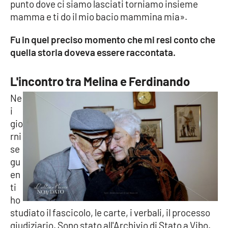
punto dove ci siamo lasciati torniamo insieme
mamma e ti do il mio bacio mammina mia».
EDIZIONI
Fu in quel preciso momento che mi resi conto che
LOCALI
quella storia doveva essere raccontata.
Catanzaro
L'incontro tra Melina e Ferdinando
Crotone
Ne
i
Vibo Valentia
gio
rni
Reggio Calabria
se
gu
Cosenza
en
ti
Lamezia Terme
ho
studiato il fascicolo, le carte, i verbali, il processo
giudiziario. Sono stato all'Archivio di Stato a Vibo.