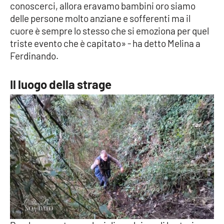
Lacplay.it
conoscerci, allora eravamo bambini oro siamo
delle persone molto anziane e sofferenti ma il
Lactv.it
cuore è sempre lo stesso che si emoziona per quel
triste evento che è capitato» - ha detto Melina a
Laconair.it
Ferdinando.
Lacitymag.it
Il luogo della strage
Lacapitalenews.it
Ilreggino.it
Cosenzachannel.it
Ilvibonese.it
Catanzarochannel.it