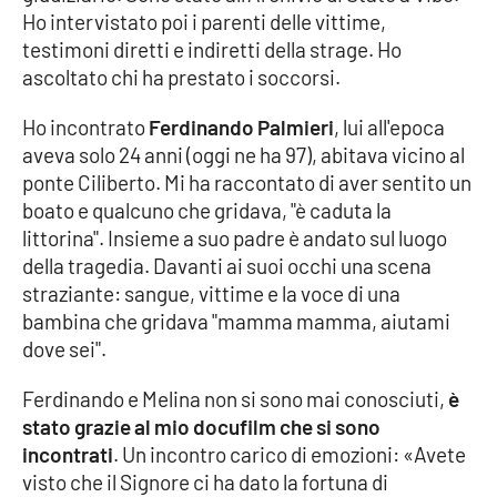
PROGETTI
SPECIALI
Ho intervistato poi i parenti delle vittime,
testimoni diretti e indiretti della strage. Ho
Buona Sanità Calabria
ascoltato chi ha prestato i soccorsi.
Ho incontrato
Ferdinando Palmieri
, lui all'epoca
LA
CALABRIAVISIONE
aveva solo 24 anni (oggi ne ha 97), abitava vicino al
ponte Ciliberto. Mi ha raccontato di aver sentito un
Destinazioni
boato e qualcuno che gridava, "è caduta la
littorina". Insieme a suo padre è andato sul luogo
Eventi
della tragedia. Davanti ai suoi occhi una scena
straziante: sangue, vittime e la voce di una
Food
bambina che gridava "mamma mamma, aiutami
dove sei".
Storie
Ferdinando e Melina non si sono mai conosciuti,
è
stato grazie al mio docufilm che si sono
LAC
incontrati
. Un incontro carico di emozioni: «Avete
NETWORK
visto che il Signore ci ha dato la fortuna di