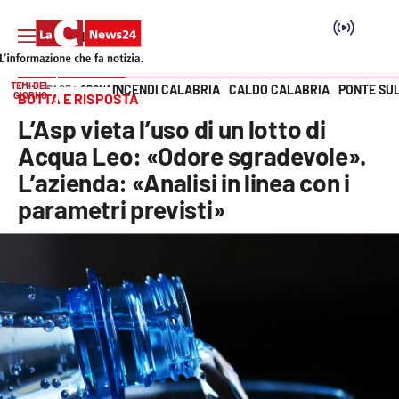
TEMI DEL
INCENDI CALABRIA
CALDO CALABRIA
PONTE SU
HOME PAGE
CRONACA
GIORNO
BOTTA E RISPOSTA
Vai
L’Asp vieta l’uso di un lotto di
SEZIONI
Acqua Leo: «Odore sgradevole».
L’azienda: «Analisi in linea con i
Cronaca
parametri previsti»
Politica
Attualità
Economia e lavoro
Italia Mondo