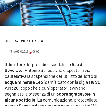
Sanità
Sport
Cultura
Podcast
REDAZIONE ATTUALITÀ
Meteo
13 MAGGIO 2026
06:02
Editoriali
Il direttore del presidio ospedaliero
Asp di
Soverato
, Antonio Gallucci, ha disposto in via
cautelativa la sospensione dell'utilizzo del lotto di
acqua minerale Leo
identificato con la sigla
118 SC
VIDEO
APR 28
, dopo che alcuni operatori avevano
Ambiente
segnalato la presenza di un
odore sgradevole in
alcune bottiglie
. La comunicazione, protocollata
Cronaca
come «Segnalazione urgente acqua Leo lotto 118 –