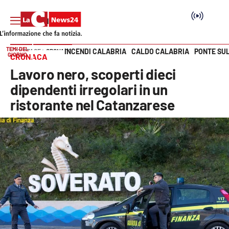
TEMI DEL
INCENDI CALABRIA
CALDO CALABRIA
PONTE SU
HOME PAGE
CRONACA
GIORNO
CRONACA
Vai
Lavoro nero, scoperti dieci
SEZIONI
dipendenti irregolari in un
ristorante nel Catanzarese
Cronaca
Politica
Attualità
Economia e lavoro
Italia Mondo