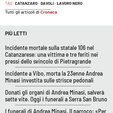
TAG
CATANZARO ·
DAVOLI ·
LAVORO NERO
Parchi Marini Calabria
Tutti gli articoli di
Cronaca
Leggendo Alvaro insieme
Imprese Di Calabria
PIÙ LETTI
Le perfidie di Antonella Grippo
Incidente mortale sulla statale 106 nel
Catanzarese: una vittima e tre feriti nei
Venti di comunicazione
pressi dello svincolo di Pietragrande
Incidente a Vibo, morta la 23enne Andrea
STREAMING
Minasi investita sulle strisce pedonali
LaC TV
Donati gli organi di Andrea Minasi, salverà
sette vite. Oggi i funerali a Serra San Bruno
LaC Network
I funerali di Andrea Minasi. Il parroco: «Per
LaC OnAir