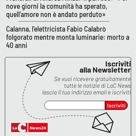
nove giorni la comunità ha sperato,
quell’amore non è andato perduto»
EDIZIONI
LOCALI
Calanna, l'elettricista Fabio Calabrò
folgorato mentre monta luminarie: morto a
Catanzaro
40 anni
Crotone
Iscriviti
Vibo Valentia
alla Newsletter
Se vuoi ricevere gratuitamente
Reggio Calabria
tutte le notizie di
LaC News
lascia il tuo indirizzo email e iscriviti
Cosenza
Iscriviti
Lamezia Terme