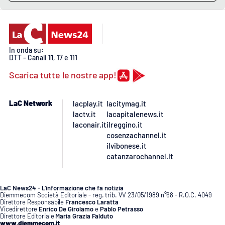
PROGETTI
SPECIALI
Buona Sanità Calabria
In onda su:
DTT - Canali
11
, 17 e 111
LA
CALABRIAVISIONE
Scarica tutte le nostre app!
Destinazioni
LaC Network
lacplay.it
lacitymag.it
Eventi
lactv.it
lacapitalenews.it
laconair.it
ilreggino.it
cosenzachannel.it
Food
ilvibonese.it
catanzarochannel.it
Storie
LaC News24 - L’informazione che fa notizia
Diemmecom Società Editoriale - reg. trib. VV 23/05/1989 n°68 - R.O.C. 4049
Direttore Responsabile
Francesco Laratta
LAC
NETWORK
Vicedirettore
Enrico De Girolamo
e
Pablo Petrasso
Direttore Editoriale
Maria Grazia Falduto
www.diemmecom.it