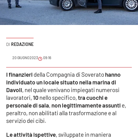
Sanità
Sport
Cultura
REDAZIONE
Podcast
20 GIUGNO 2023
09:16
Meteo
I finanzieri
della Compagnia di Soverato
hanno
individuato un locale situato nella marina di
Editoriali
Davoli
, nel quale venivano impiegati numerosi
lavoratori,
10
nello specifico,
tra cuochi e
personale di sala
,
non legittimamente assunti
e,
VIDEO
peraltro, non abilitati alla trasformazione e al
Ambiente
servizio dei cibi.
Le attività ispettive
, sviluppate in maniera
Cronaca