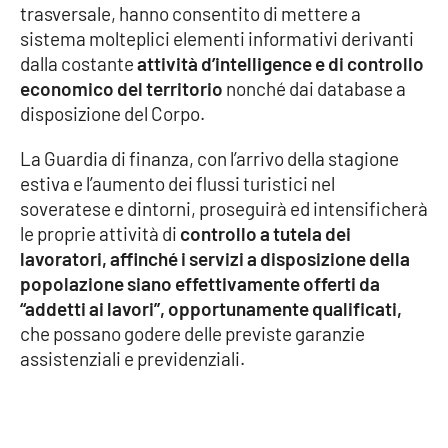
trasversale, hanno consentito di mettere a
sistema molteplici elementi informativi derivanti
Cultura
dalla costante
attività d’intelligence e di controllo
economico del territorio
nonché dai database a
Economia e Lavoro
disposizione del Corpo.
Politica
La Guardia di finanza, con l’arrivo della stagione
estiva e l’aumento dei flussi turistici nel
Sanità
soveratese e dintorni, proseguirà ed intensificherà
le proprie attività di
controllo a tutela dei
Società
lavoratori, affinché i servizi a disposizione della
popolazione siano effettivamente offerti da
Sport
“addetti ai lavori”, opportunamente qualificati,
che possano godere delle previste garanzie
assistenziali e previdenziali.
RUBRICHE
Good Morning Vietnam