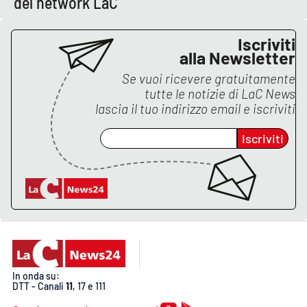
del network LaC
Lacplay.it
Lactv.it
Iscriviti
alla Newsletter
Laconair.it
Se vuoi ricevere gratuitamente
tutte le notizie di
LaC News
Lacitymag.it
lascia il tuo indirizzo email e iscriviti
Iscriviti
Lacapitalenews.it
Ilreggino.it
Cosenzachannel.it
Ilvibonese.it
In onda su:
Catanzarochannel.it
DTT - Canali
11
, 17 e 111