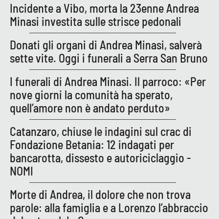
PROGETTI
SPECIALI
Incidente a Vibo, morta la 23enne Andrea
Minasi investita sulle strisce pedonali
Buona Sanità Calabria
Donati gli organi di Andrea Minasi, salverà
sette vite. Oggi i funerali a Serra San Bruno
LA
CALABRIAVISIONE
I funerali di Andrea Minasi. Il parroco: «Per
Destinazioni
nove giorni la comunità ha sperato,
quell’amore non è andato perduto»
Eventi
Catanzaro, chiuse le indagini sul crac di
Food
Fondazione Betania: 12 indagati per
bancarotta, dissesto e autoriciclaggio -
Storie
NOMI
Morte di Andrea, il dolore che non trova
LAC
NETWORK
parole: alla famiglia e a Lorenzo l’abbraccio