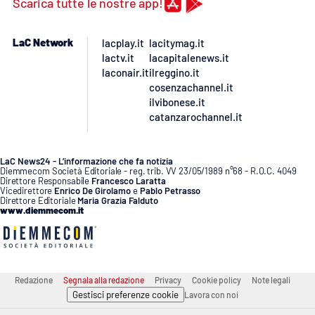
Scarica tutte le nostre app!
APP
LaC Network
lacplay.it
lacitymag.it
Android
lactv.it
lacapitalenews.it
laconair.it
ilreggino.it
cosenzachannel.it
Apple
ilvibonese.it
catanzarochannel.it
LaC News24 - L’informazione che fa notizia
Diemmecom Società Editoriale - reg. trib. VV 23/05/1989 n°68 - R.O.C. 4049
Direttore Responsabile
Francesco Laratta
Vicedirettore
Enrico De Girolamo
e
Pablo Petrasso
Direttore Editoriale
Maria Grazia Falduto
www.diemmecom.it
Redazione
Segnala alla redazione
Privacy
Cookie policy
Note legali
Gestisci preferenze cookie
Lavora con noi