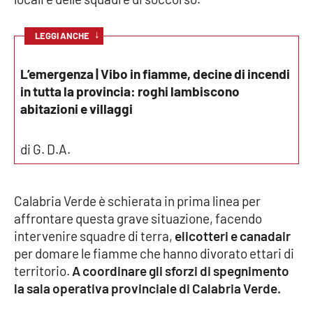
Cultura
↓
LEGGI ANCHE
Economia e Lavoro
L’emergenza | Vibo in fiamme, decine di incendi
in tutta la provincia: roghi lambiscono
Politica
abitazioni e villaggi
Sanità
di G. D.A.
Società
Calabria Verde è schierata in prima linea per
Sport
affrontare questa grave situazione, facendo
intervenire squadre di terra,
elicotteri e canadair
per domare le fiamme che hanno divorato ettari di
RUBRICHE
territorio.
A coordinare gli sforzi di spegnimento
la sala operativa provinciale di Calabria Verde.
Good Morning Vietnam