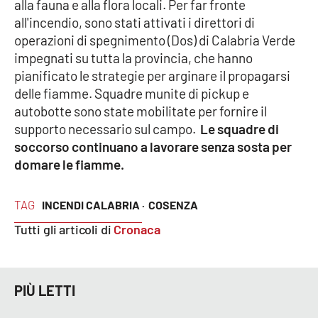
alla fauna e alla flora locali. Per far fronte
all'incendio, sono stati attivati i direttori di
operazioni di spegnimento (Dos) di Calabria Verde
EDIZIONI
LOCALI
impegnati su tutta la provincia, che hanno
pianificato le strategie per arginare il propagarsi
Catanzaro
delle fiamme. Squadre munite di pickup e
autobotte sono state mobilitate per fornire il
Crotone
supporto necessario sul campo.
Le squadre di
soccorso continuano a lavorare senza sosta per
Vibo Valentia
domare le fiamme.
Reggio Calabria
TAG
INCENDI CALABRIA ·
COSENZA
Tutti gli articoli di
Cronaca
Cosenza
Lamezia Terme
PIÙ LETTI