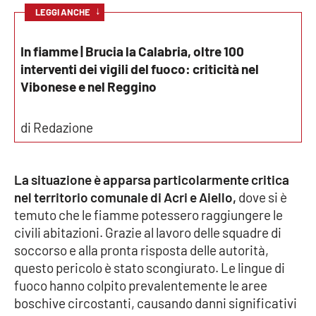
↓
Parchi Marini Calabria
LEGGI ANCHE
Leggendo Alvaro insieme
In fiamme | Brucia la Calabria, oltre 100
interventi dei vigili del fuoco: criticità nel
Vibonese e nel Reggino
Imprese Di Calabria
Le perfidie di Antonella Grippo
di Redazione
Venti di comunicazione
La situazione è apparsa particolarmente critica
nel territorio comunale di Acri e Aiello,
dove si è
STREAMING
temuto che le fiamme potessero raggiungere le
civili abitazioni. Grazie al lavoro delle squadre di
LaC TV
soccorso e alla pronta risposta delle autorità,
questo pericolo è stato scongiurato. Le lingue di
LaC Network
fuoco hanno colpito prevalentemente le aree
boschive circostanti, causando danni significativi
LaC OnAir