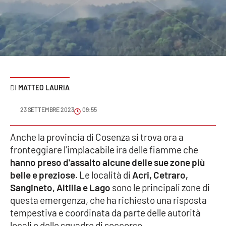
Sanità
Sport
Cultura
Podcast
MATTEO LAURIA
Meteo
23 SETTEMBRE 2023
09:55
Editoriali
Anche la provincia di Cosenza si trova ora a
fronteggiare l'implacabile ira delle fiamme che
hanno preso d'assalto alcune delle sue zone più
belle e preziose
. Le località di
Acri, Cetraro,
VIDEO
Sangineto, Altilia e Lago
sono le principali zone di
Ambiente
questa emergenza, che ha richiesto una risposta
tempestiva e coordinata da parte delle autorità
Cronaca
locali e delle squadre di soccorso.