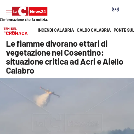
TEMI DEL
INCENDI CALABRIA
CALDO CALABRIA
PONTE SU
HOME PAGE
CRONACA
GIORNO
CRONACA
Vai
Le fiamme divorano ettari di
SEZIONI
vegetazione nel Cosentino:
situazione critica ad Acri e Aiello
Cronaca
Calabro
Politica
Attualità
Economia e lavoro
Italia Mondo