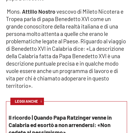
Mons.
Attilio Nostro
vescovo di Mileto Nicotera e
Cultura
Tropea parla di papa Benedetto XVI come un
grande conoscitore della realtà italiana e di una
Economia e Lavoro
persona molto attenta a quelle che erano le
problematiche legate al Paese. Riguardo al viaggio
Politica
di Benedetto XVI in Calabria dice: «La descrizione
della Calabria fatta da Papa Benedetto XVI è una
Sanità
descrizione puntuale precisa e in qualche modo
vuole essere anche un programma di lavoro e di
Società
vita per chi è chiamato adoperare in questo
territorio».
Sport
↓
LEGGI ANCHE
RUBRICHE
Il ricordo | Quando Papa Ratzinger venne in
Good Morning Vietnam
Calabria ed esortò a non arrendersi: «Non
cedete al pessimismo»