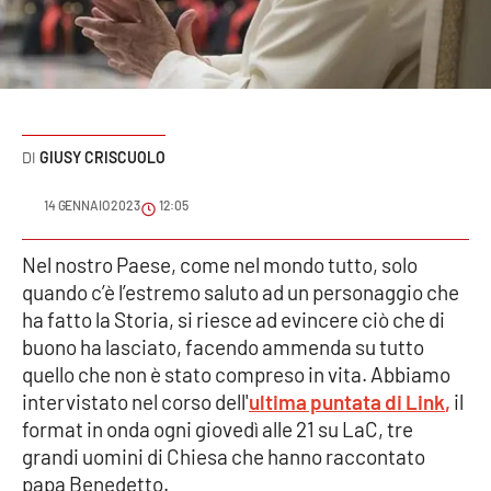
Sanità
Sport
Cultura
GIUSY CRISCUOLO
Podcast
14 GENNAIO 2023
12:05
Meteo
Nel nostro Paese, come nel mondo tutto, solo
quando c’è l’estremo saluto ad un personaggio che
Editoriali
ha fatto la Storia, si riesce ad evincere ciò che di
buono ha lasciato, facendo ammenda su tutto
quello che non è stato compreso in vita. Abbiamo
VIDEO
intervistato nel corso dell'
ultima puntata di Link
,
il
Ambiente
format in onda ogni giovedì alle 21 su LaC, tre
grandi uomini di Chiesa che hanno raccontato
Cronaca
papa Benedetto.