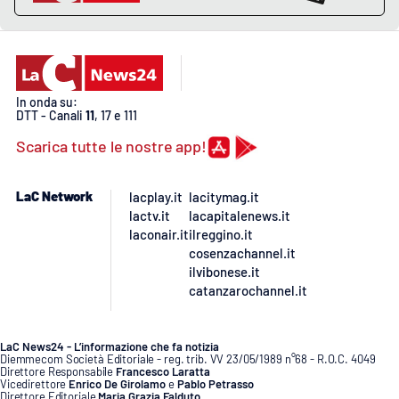
APP
Android
In onda su:
DTT - Canali
11
, 17 e 111
Apple
Scarica tutte le nostre app!
LaC Network
lacplay.it
lacitymag.it
lactv.it
lacapitalenews.it
laconair.it
ilreggino.it
cosenzachannel.it
ilvibonese.it
catanzarochannel.it
LaC News24 - L’informazione che fa notizia
Diemmecom Società Editoriale - reg. trib. VV 23/05/1989 n°68 - R.O.C. 4049
Direttore Responsabile
Francesco Laratta
Vicedirettore
Enrico De Girolamo
e
Pablo Petrasso
Direttore Editoriale
Maria Grazia Falduto