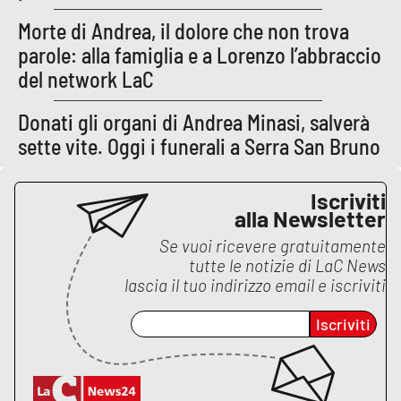
Lacplay.it
Morte di Andrea, il dolore che non trova
Lactv.it
parole: alla famiglia e a Lorenzo l’abbraccio
del network LaC
Laconair.it
Donati gli organi di Andrea Minasi, salverà
Lacitymag.it
sette vite. Oggi i funerali a Serra San Bruno
Lacapitalenews.it
Iscriviti
alla Newsletter
Ilreggino.it
Se vuoi ricevere gratuitamente
tutte le notizie di
LaC News
Cosenzachannel.it
lascia il tuo indirizzo email e iscriviti
Ilvibonese.it
Iscriviti
Catanzarochannel.it