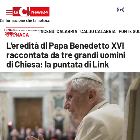
TEMI DEL
INCENDI CALABRIA
CALDO CALABRIA
PONTE SU
HOME PAGE
CRONACA
GIORNO
CRONACA
Vai
L’eredità di Papa Benedetto XVI
SEZIONI
raccontata da tre grandi uomini
di Chiesa: la puntata di Link
Cronaca
Politica
Attualità
Economia e lavoro
Italia Mondo