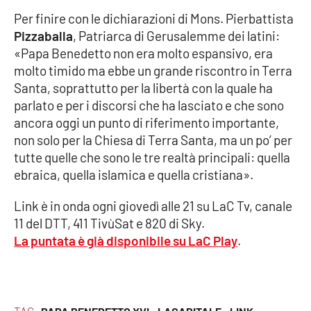
Per finire con le dichiarazioni di Mons. Pierbattista
Pizzaballa
, Patriarca di Gerusalemme dei latini:
EDIZIONI
«Papa Benedetto non era molto espansivo, era
LOCALI
molto timido ma ebbe un grande riscontro in Terra
Catanzaro
Santa, soprattutto per la libertà con la quale ha
parlato e per i discorsi che ha lasciato e che sono
Crotone
ancora oggi un punto di riferimento importante,
non solo per la Chiesa di Terra Santa, ma un po’ per
Vibo Valentia
tutte quelle che sono le tre realtà principali: quella
ebraica, quella islamica e quella cristiana».
Reggio Calabria
Link è in onda ogni giovedì alle 21 su LaC Tv, canale
11 del DTT, 411 TivùSat e 820 di Sky.
Cosenza
La puntata è già disponibile su LaC Play
.
Lamezia Terme