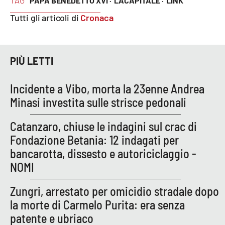
TAG
PAPA BENEDETTO XVI ·
LACAPITALE ·
LINK
PROGETTI
SPECIALI
Tutti gli articoli di
Cronaca
Buona Sanità Calabria
PIÙ LETTI
LA
CALABRIAVISIONE
Incidente a Vibo, morta la 23enne Andrea
Destinazioni
Minasi investita sulle strisce pedonali
Eventi
Catanzaro, chiuse le indagini sul crac di
Fondazione Betania: 12 indagati per
Food
bancarotta, dissesto e autoriciclaggio -
Storie
NOMI
Zungri, arrestato per omicidio stradale dopo
la morte di Carmelo Purita: era senza
LAC
NETWORK
patente e ubriaco