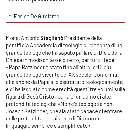
Parchi Marini Calabria
di Enrico De Girolamo
Leggendo Alvaro insieme
Imprese Di Calabria
Mons. Antonio
Staglianò
Presidente della
pontificia Accademia di teologia ci racconta di un
Le perfidie di Antonella Grippo
grande teologo che ha saputo parlare di Dio e della
Chiesa in modo chiaro e diretto, per tutti i fedeli:
Venti di comunicazione
«Papa Ratzinger è stato fino all'altro ieri il più
grande teologo vivente del XX secolo. Conferma
che anche da Papa si è esercitato teologicamente
STREAMING
e ci ha lasciato come eredità questi tre volumi sulla
figura di Gesù Cristo» parla di un uomo di alte
LaC TV
profondità teologiche «Non c'è teologo se non
Joseph Ratzinger, che sia stato capace di entrare
LaC Network
nelle profondità del mistero di Dio con un
linguaggio semplice e semplificato».
LaC OnAir