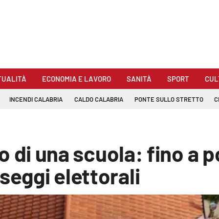
TUALITÀ
ECONOMIA E LAVORO
SANITÀ
SPORT
CUL
INCENDI CALABRIA
CALDO CALABRIA
PONTE SULLO STRETTO
C
aio di una scuola: fino a p
seggi elettorali