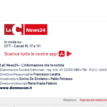
Cosenzachannel.it
Ilvibonese.it
Catanzarochannel.it
In onda su:
App
DTT - Canali
11
, 17 e 111
Android
Scarica tutte le nostre app!
Apple
LaC News24 - L’informazione che fa notizia
Diemmecom Società Editoriale - reg. trib. VV 23/05/1989 n°68 - R.O.C. 4049
Direttore Responsabile
Francesco Laratta
Vicedirettore
Enrico De Girolamo
e
Pablo Petrasso
Direttore Editoriale
Maria Grazia Falduto
Vai
www.diemmecom.it
Redazione
Segnala alla redazion