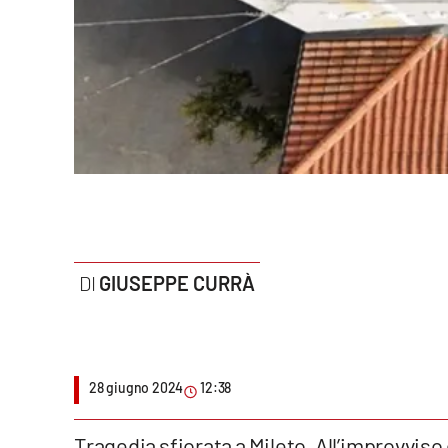
Politica
Sanità
Società
Sport
Rubriche
Good Morning Vietnam
GIUSEPPE CURRÀ
Parchi Marini Calabria
Leggendo Alvaro insieme
28 giugno 2024
12:38
Imprese Di Calabria
Le perfidie di Antonella Grippo
Tragedia sfiorata a Mileto. All’improvviso