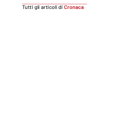
Tutti gli articoli di
Cronaca
Reggio Calabria
Cosenza
Lamezia Terme
Progetti
speciali
Buona Sanità Calabria
La
Calabriavisione
Destinazioni
Eventi