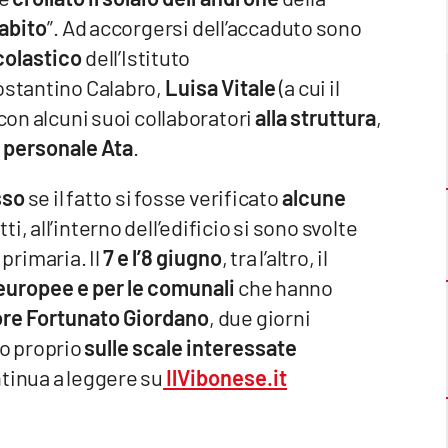
abito
”. Ad accorgersi dell’accaduto sono
colastico
dell’Istituto
Costantino Calabro,
Luisa Vitale
(a cui il
con alcuni suoi collaboratori
alla struttura
,
 personale Ata
.
sso
se il fatto si fosse verificato
alcune
tti, all’interno dell’edificio si sono svolte
 primaria. Il
7 e l’8 giugno
, tra l’altro, il
europee e per le comunali
che hanno
ore Fortunato Giordano
, due giorni
to proprio
sulle scale interessate
tinua a leggere su
IlVibonese.it