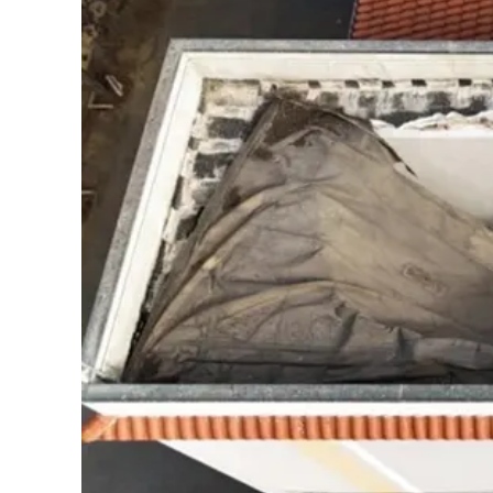
Cultura
Podcast
Meteo
Editoriali
Video
Ambiente
Cronaca
Cultura
Economia e Lavoro