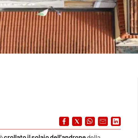
 è
crollato il solaio
dell’androne
della