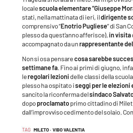
locale
scuola elementare “Giuseppe Mor
Venti di comunicazione
stati, nella mattinata di ieri, il
dirigente s
comprensivo “
Enotrio Pugliese
” di San 
Streaming
plesso da quest’anno afferisce),
in visita
LaC TV
accompagnato da un
rappresentante del
LaC Network
Non si osa pensare
cosa sarebbe succe
settimane fa
. Fino ai primi di giugno, infa
LaC OnAir
le
regolari lezioni
delle classi della scuola
plesso ha ospitato i
seggi per le elezioni
Edizioni
locali
sancito la riconferma del
sindaco
Salvat
dopo
proclamato
primo cittadino di Mile
Catanzaro
dall’improvviso cedimento del solaio. Con
Crotone
TAG
MILETO ·
VIBO VALENTIA
Vibo Valentia