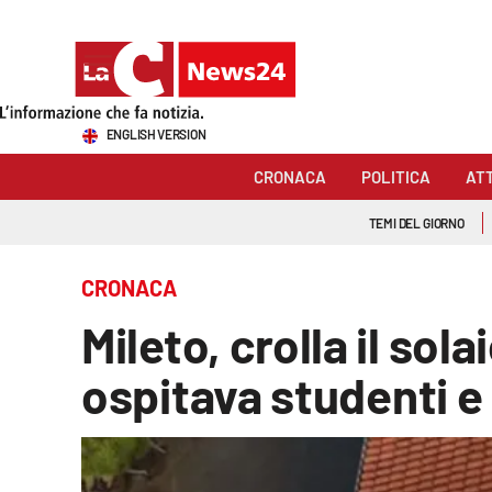
Sezioni
ENGLISH VERSION
Cronaca
CRONACA
POLITICA
AT
Politica
TEMI DEL GIORNO
Attualità
CRONACA
Economia e lavoro
Mileto, crolla il sol
Italia Mondo
ospitava studenti e 
Sanità
Sport