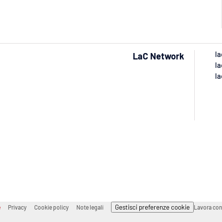
la
LaC Network
la
la
Gestisci preferenze cookie
e
Privacy
Cookie policy
Note legali
Lavora con