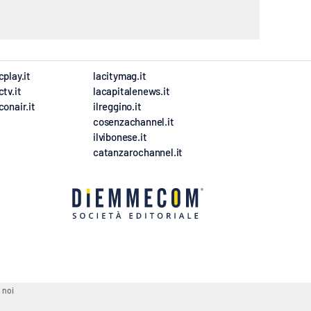
cplay.it
lacitymag.it
ctv.it
lacapitalenews.it
conair.it
ilreggino.it
cosenzachannel.it
ilvibonese.it
catanzarochannel.it
 noi