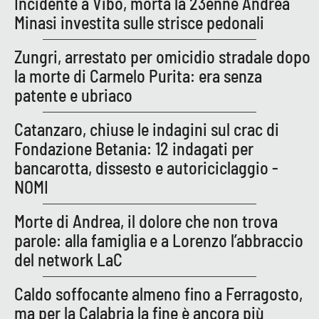
Incidente a Vibo, morta la 23enne Andrea
PROGETTI
SPECIALI
Minasi investita sulle strisce pedonali
Buona Sanità Calabria
Zungri, arrestato per omicidio stradale dopo
la morte di Carmelo Purita: era senza
LA
patente e ubriaco
CALABRIAVISIONE
Destinazioni
Catanzaro, chiuse le indagini sul crac di
Fondazione Betania: 12 indagati per
Eventi
bancarotta, dissesto e autoriciclaggio -
NOMI
Food
Morte di Andrea, il dolore che non trova
Storie
parole: alla famiglia e a Lorenzo l’abbraccio
del network LaC
LAC
Caldo soffocante almeno fino a Ferragosto,
NETWORK
ma per la Calabria la fine è ancora più