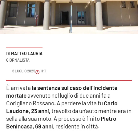
Sanità
Sport
Cultura
Podcast
MATTEO LAURIA
GIORNALISTA
Meteo
6 LUGLIO 2025
11:11
Editoriali
È arrivata
la sentenza sul caso dell’incidente
mortale
avvenuto nel luglio di due anni fa a
Corigliano Rossano. A perdere la vita fu
Carlo
VIDEO
Laudone, 23 anni,
travolto da un’auto mentre era in
sella alla sua moto. A processo è finito
Pietro
Ambiente
Benincasa, 69 anni
, residente in città.
Cronaca