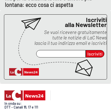
Lacplay.it
lontana: ecco cosa ci aspetta
Lactv.it
Iscriviti
alla Newsletter
Laconair.it
Se vuoi ricevere gratuitamente
tutte le notizie di
LaC News
Lacitymag.it
lascia il tuo indirizzo email e iscriviti
Lacapitalenews.it
Iscriviti
Ilreggino.it
Cosenzachannel.it
Ilvibonese.it
Catanzarochannel.it
In onda su:
DTT - Canali
11
, 17 e 111