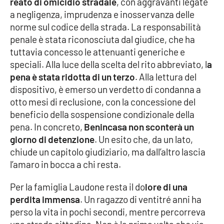
reato di omicidio stradale
, con aggravanti legate
Parchi Marini Calabria
a negligenza, imprudenza e inosservanza delle
norme sul codice della strada. La responsabilità
Leggendo Alvaro insieme
penale è stata riconosciuta dal giudice, che ha
tuttavia concesso le attenuanti generiche e
Imprese Di Calabria
speciali. Alla luce della scelta del rito abbreviato, l
a
pena è stata ridotta di un terzo
. Alla lettura del
Le perfidie di Antonella Grippo
dispositivo, è emerso un verdetto di condanna a
otto mesi di reclusione, con la concessione del
Venti di comunicazione
beneficio della sospensione condizionale della
pena. In concreto,
Benincasa non sconterà un
giorno di detenzione
. Un esito che, da un lato,
STREAMING
chiude un capitolo giudiziario, ma dall’altro lascia
l’amaro in bocca a chi resta.
LaC TV
Per la famiglia Laudone resta il do
lore di una
LaC Network
perdita immensa
. Un ragazzo di ventitré anni ha
perso la vita in pochi secondi, mentre percorreva
LaC OnAir