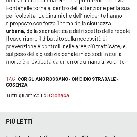
una strada cittadina. Non è la prima volta che via
Fontanelle torna al centro dell’attenzione per la sua
pericolosità. Le dinamiche dell’incidente hanno
EDIZIONI
riproposto con forza il tema della
sicurezza
LOCALI
urbana
, della segnaletica e del rispetto delle regole
Catanzaro
Il caso riapre il dibattito sulla necessità di
prevenzione e controlli nelle aree più trafficate, e
Crotone
sul peso della giustizia penale in episodi in cui la
morte è provocata da un errore umano al volante.
Vibo Valentia
TAG
CORIGLIANO ROSSANO ·
OMICIDIO STRADALE ·
Reggio Calabria
COSENZA
Tutti gli articoli di
Cronaca
Cosenza
Lamezia Terme
PIÙ LETTI