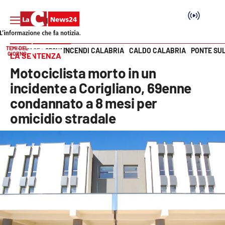
TEMI DEL
INCENDI CALABRIA
CALDO CALABRIA
PONTE SU
HOME PAGE
CRONACA
GIORNO
LA SENTENZA
Vai
Motociclista morto in un
SEZIONI
incidente a Corigliano, 69enne
condannato a 8 mesi per
Cronaca
omicidio stradale
Politica
Attualità
Economia e lavoro
Italia Mondo