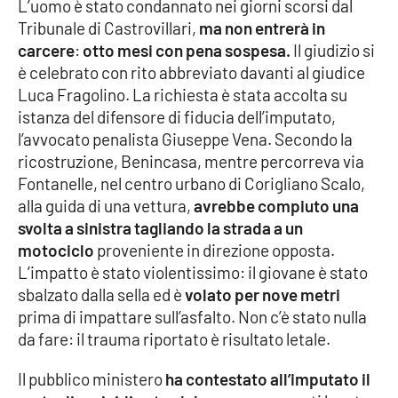
L’uomo è stato condannato nei giorni scorsi dal
Tribunale di Castrovillari,
ma non entrerà in
Cultura
carcere
:
otto mesi con pena sospesa.
Il giudizio si
è celebrato con rito abbreviato davanti al giudice
Economia e Lavoro
Luca Fragolino. La richiesta è stata accolta su
istanza del difensore di fiducia dell’imputato,
Politica
l’avvocato penalista Giuseppe Vena. Secondo la
ricostruzione, Benincasa, mentre percorreva via
Sanità
Fontanelle, nel centro urbano di Corigliano Scalo,
alla guida di una vettura,
avrebbe compiuto una
Società
svolta a sinistra tagliando la strada a un
motociclo
proveniente in direzione opposta.
Sport
L’impatto è stato violentissimo: il giovane è stato
sbalzato dalla sella ed è
volato per nove metri
prima di impattare sull’asfalto. Non c’è stato nulla
RUBRICHE
da fare: il trauma riportato è risultato letale.
Good Morning Vietnam
Il pubblico ministero
ha contestato all’imputato il