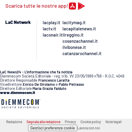
Scarica tutte le nostre app!
APP
LaC Network
lacplay.it
lacitymag.it
Android
lactv.it
lacapitalenews.it
laconair.it
ilreggino.it
Apple
cosenzachannel.it
ilvibonese.it
catanzarochannel.it
LaC News24 - L’informazione che fa notizia
Diemmecom Società Editoriale - reg. trib. VV 23/05/1989 n°68 - R.O.C. 4049
Direttore Responsabile
Francesco Laratta
Vicedirettore
Enrico De Girolamo
e
Pablo Petrasso
Direttore Editoriale
Maria Grazia Falduto
www.diemmecom.it
Redazione
Segnala alla redazione
Privacy
Cookie policy
Note legali
Gestisci preferenze cookie
Lavora con noi