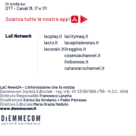
In onda su:
DTT - Canali
11
, 17 e 111
Scarica tutte le nostre app!
LaC Network
lacplay.it
lacitymag.it
lactv.it
lacapitalenews.it
laconair.it
ilreggino.it
cosenzachannel.it
ilvibonese.it
catanzarochannel.it
LaC News24 - L’informazione che fa notizia
Diemmecom Società Editoriale - reg. trib. VV 23/05/1989 n°68 - R.O.C. 4049
Direttore Responsabile
Francesco Laratta
Vicedirettore
Enrico De Girolamo
e
Pablo Petrasso
Direttore Editoriale
Maria Grazia Falduto
www.diemmecom.it