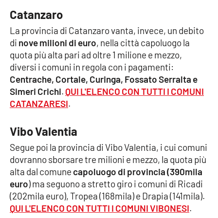
Catanzaro
La provincia di Catanzaro vanta, invece, un debito
EDIZIONI
LOCALI
di
nove milioni di euro
, nella città capoluogo la
quota più alta pari ad oltre 1 milione e mezzo,
Catanzaro
diversi i comuni in regola con i pagamenti:
Centrache, Cortale, Curinga, Fossato Serralta e
Crotone
Simeri Crichi
.
QUI L'ELENCO CON TUTTI I COMUNI
CATANZARESI
.
Vibo Valentia
Vibo Valentia
Reggio Calabria
Segue poi la provincia di Vibo Valentia, i cui comuni
Cosenza
dovranno sborsare tre milioni e mezzo, la quota più
alta dal comune
capoluogo di provincia (390mila
Lamezia Terme
euro
) ma seguono a stretto giro i comuni di Ricadi
(202mila euro), Tropea (168mila) e Drapia (141mila).
QUI L'ELENCO CON TUTTI I COMUNI VIBONESI
.