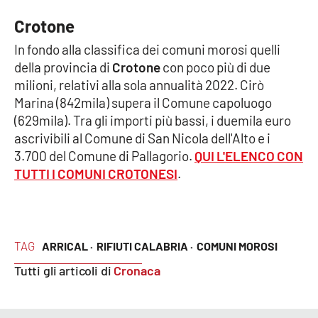
PROGETTI
SPECIALI
Crotone
Buona Sanità Calabria
In fondo alla classifica dei comuni morosi quelli
della provincia di
Crotone
con poco più di due
milioni, relativi alla sola annualità 2022. Cirò
LA
CALABRIAVISIONE
Marina (842mila) supera il Comune capoluogo
(629mila). Tra gli importi più bassi, i duemila euro
Destinazioni
ascrivibili al Comune di San Nicola dell'Alto e i
3.700 del Comune di Pallagorio.
QUI L'ELENCO CON
Eventi
TUTTI I COMUNI CROTONESI
.
Food
Storie
TAG
ARRICAL ·
RIFIUTI CALABRIA ·
COMUNI MOROSI
Tutti gli articoli di
Cronaca
LAC
NETWORK