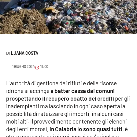
Sanità
Sport
Cultura
Podcast
LUANA COSTA
Meteo
1 GIUGNO 2024
18:00
Editoriali
L’autorità di gestione dei rifiuti e delle risorse
idriche si accinge
a batter cassa dai comuni
prospettando il recupero coatto dei crediti
per gli
inadempienti ma lasciando in ogni caso aperta la
VIDEO
possibilità di rateizzare gli importi, in alcuni casi
Ambiente
molti alti. Il provvedimento contenente gli elenchi
degli enti morosi,
in Calabria
lo sono
quasi tutti
, è
Cronaca
stato approvato nei giorni scorsi da Arrical per