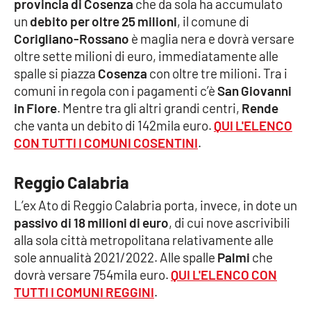
provincia di Cosenza
che da sola ha accumulato
Parchi Marini Calabria
un
debito per oltre 25 milioni
, il comune di
Corigliano-Rossano
è maglia nera e dovrà versare
Leggendo Alvaro insieme
oltre sette milioni di euro, immediatamente alle
spalle si piazza
Cosenza
con oltre tre milioni. Tra i
Imprese Di Calabria
comuni in regola con i pagamenti c’è
San Giovanni
in Fiore
. Mentre tra gli altri grandi centri,
Rende
Le perfidie di Antonella Grippo
che vanta un debito di 142mila euro.
QUI L'ELENCO
CON TUTTI I COMUNI COSENTINI
.
Venti di comunicazione
Reggio Calabria
L’ex Ato di Reggio Calabria porta, invece, in dote un
STREAMING
passivo di 18 milioni di euro
, di cui nove ascrivibili
LaC TV
alla sola città metropolitana relativamente alle
sole annualità 2021/2022. Alle spalle
Palmi
che
LaC Network
dovrà versare 754mila euro.
QUI L'ELENCO CON
TUTTI I COMUNI REGGINI
.
LaC OnAir