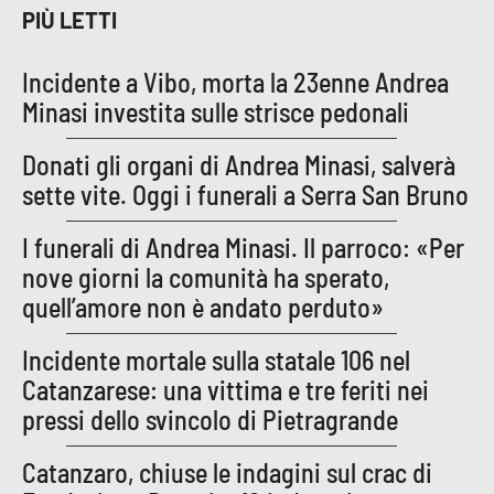
Lacplay.it
PIÙ LETTI
Lactv.it
Incidente a Vibo, morta la 23enne Andrea
Minasi investita sulle strisce pedonali
Laconair.it
Donati gli organi di Andrea Minasi, salverà
Lacitymag.it
sette vite. Oggi i funerali a Serra San Bruno
Lacapitalenews.it
I funerali di Andrea Minasi. Il parroco: «Per
nove giorni la comunità ha sperato,
Ilreggino.it
quell’amore non è andato perduto»
Cosenzachannel.it
Incidente mortale sulla statale 106 nel
Catanzarese: una vittima e tre feriti nei
Ilvibonese.it
pressi dello svincolo di Pietragrande
Catanzarochannel.it
Catanzaro, chiuse le indagini sul crac di