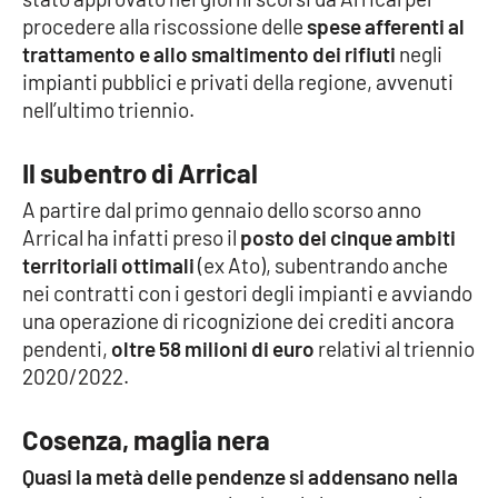
procedere alla riscossione delle
spese afferenti al
Cultura
trattamento e allo smaltimento dei rifiuti
negli
impianti pubblici e privati della regione, avvenuti
Economia e Lavoro
nell’ultimo triennio.
Politica
Il subentro di Arrical
A partire dal primo gennaio dello scorso anno
Sanità
Arrical ha infatti preso il
posto dei cinque ambiti
territoriali ottimali
(ex Ato), subentrando anche
Società
nei contratti con i gestori degli impianti e avviando
una operazione di ricognizione dei crediti ancora
Sport
pendenti,
oltre 58 milioni di euro
relativi al triennio
2020/2022.
RUBRICHE
Cosenza, maglia nera
Good Morning Vietnam
Quasi la metà delle pendenze si addensano nella