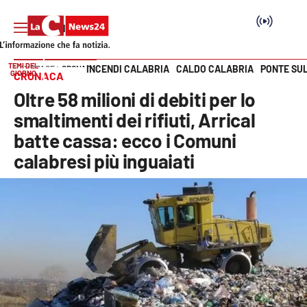
TEMI DEL
INCENDI CALABRIA
CALDO CALABRIA
PONTE SU
HOME PAGE
CRONACA
GIORNO
CRONACA
Vai
Oltre 58 milioni di debiti per lo
SEZIONI
smaltimenti dei rifiuti, Arrical
batte cassa: ecco i Comuni
Cronaca
calabresi più inguaiati
Politica
Attualità
Economia e lavoro
Italia Mondo