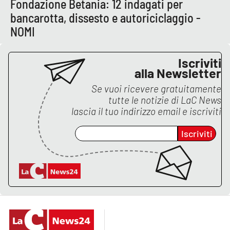
Fondazione Betania: 12 indagati per
bancarotta, dissesto e autoriciclaggio -
APP
NOMI
Android
Iscriviti
Apple
alla Newsletter
Se vuoi ricevere gratuitamente
tutte le notizie di
LaC News
lascia il tuo indirizzo email e iscriviti
Iscriviti