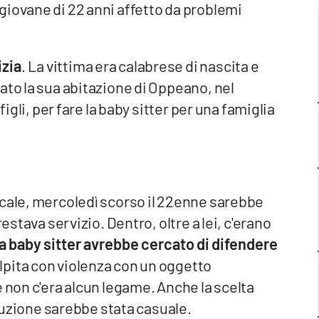
giovane di 22 anni affetto da problemi
izia
. La vittima era calabrese di nascita e
ato la sua abitazione di Oppeano, nel
figli, per fare la baby sitter per una famiglia
ocale, mercoledì scorso il 22enne sarebbe
estava servizio. Dentro, oltre a lei, c'erano
a baby sitter avrebbe cercato di difendere
lpita con violenza con un oggetto
e non c'era alcun legame. Anche la scelta
rruzione sarebbe stata casuale.