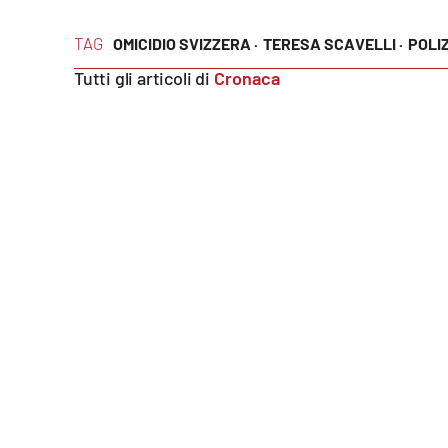
Reggio Calabria
TAG
OMICIDIO SVIZZERA ·
TERESA SCAVELLI ·
POLIZ
Tutti gli articoli di
Cronaca
Cosenza
Lamezia Terme
Progetti
speciali
Buona Sanità Calabria
La
Calabriavisione
Destinazioni
Eventi