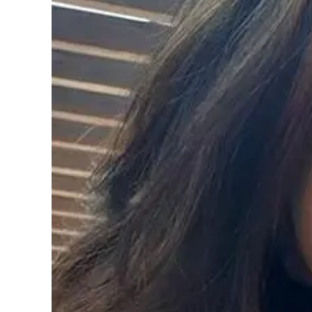
Cultura
Podcast
Meteo
Editoriali
Video
Ambiente
Cronaca
Cultura
Economia e Lavoro