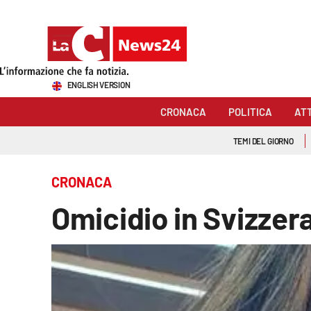
Sezioni
ENGLISH VERSION
Cronaca
CRONACA
POLITICA
AT
Politica
TEMI DEL GIORNO
Attualità
CRONACA
Economia e lavoro
Omicidio in Svizzera
Italia Mondo
Sanità
Sport