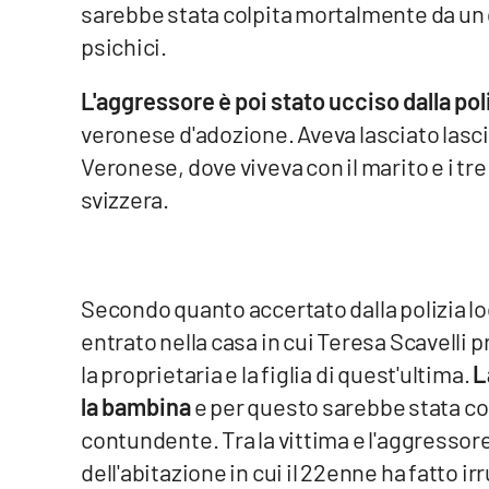
sarebbe stata colpita mortalmente da un 
Venti di comunicazione
psichici.
L'aggressore è poi stato ucciso dalla pol
Streaming
veronese d'adozione. Aveva lasciato lasci
LaC TV
Veronese, dove viveva con il marito e i tre 
svizzera.
LaC Network
LaC OnAir
Secondo quanto accertato dalla polizia l
Edizioni
entrato nella casa in cui Teresa Scavelli pr
locali
la proprietaria e la figlia di quest'ultima.
L
Catanzaro
la bambina
e per questo sarebbe stata co
Crotone
contundente. Tra la vittima e l'aggressor
dell'abitazione in cui il 22enne ha fatto i
Vibo Valentia