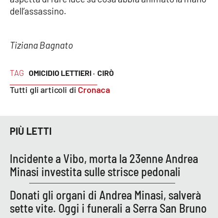
dell’assassino.
EDIZIONI
LOCALI
Tiziana Bagnato
Catanzaro
TAG
OMICIDIO LETTIERI ·
CIRÒ
Crotone
Tutti gli articoli di
Cronaca
Vibo Valentia
PIÙ LETTI
Reggio Calabria
Incidente a Vibo, morta la 23enne Andrea
Cosenza
Minasi investita sulle strisce pedonali
Lamezia Terme
Donati gli organi di Andrea Minasi, salverà
sette vite. Oggi i funerali a Serra San Bruno