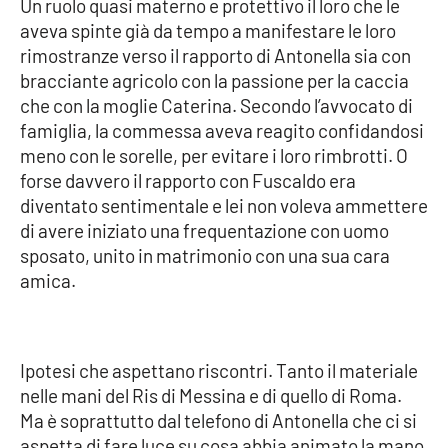
Un ruolo quasi materno e protettivo il loro che le
Parchi Marini Calabria
aveva spinte già da tempo a manifestare le loro
rimostranze verso il rapporto di Antonella sia con
Leggendo Alvaro insieme
bracciante agricolo con la passione per la caccia
che con la moglie Caterina. Secondo l’avvocato di
Imprese Di Calabria
famiglia, la commessa aveva reagito confidandosi
meno con le sorelle, per evitare i loro rimbrotti. O
Le perfidie di Antonella Grippo
forse davvero il rapporto con Fuscaldo era
diventato sentimentale e lei non voleva ammettere
Venti di comunicazione
di avere iniziato una frequentazione con uomo
sposato, unito in matrimonio con una sua cara
amica.
STREAMING
LaC TV
Ipotesi che aspettano riscontri. Tanto il materiale
LaC Network
nelle mani del Ris di Messina e di quello di Roma.
Ma è soprattutto dal telefono di Antonella che ci si
aspetta di fare luce su cosa abbia animato la mano
LaC OnAir