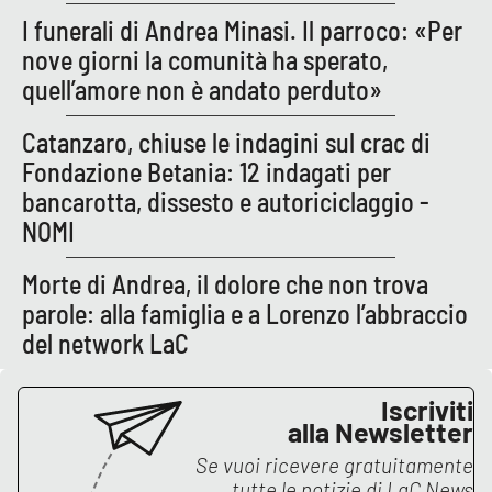
PROGETTI
SPECIALI
I funerali di Andrea Minasi. Il parroco: «Per
nove giorni la comunità ha sperato,
Buona Sanità Calabria
quell’amore non è andato perduto»
Catanzaro, chiuse le indagini sul crac di
LA
CALABRIAVISIONE
Fondazione Betania: 12 indagati per
Destinazioni
bancarotta, dissesto e autoriciclaggio -
NOMI
Eventi
Morte di Andrea, il dolore che non trova
Food
parole: alla famiglia e a Lorenzo l’abbraccio
del network LaC
Storie
Iscriviti
alla Newsletter
LAC
NETWORK
Se vuoi ricevere gratuitamente
tutte le notizie di
LaC News