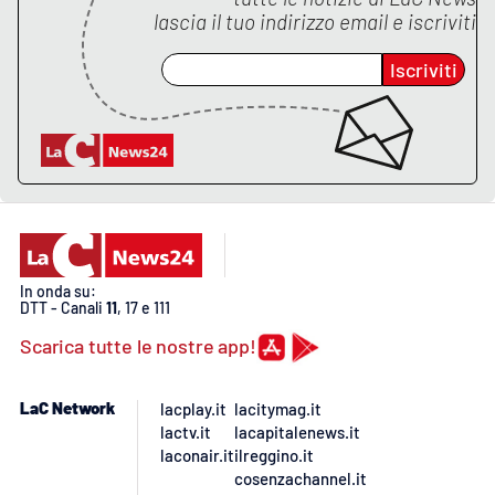
Lacplay.it
lascia il tuo indirizzo email e iscriviti
Lactv.it
Iscriviti
Laconair.it
Lacitymag.it
Lacapitalenews.it
Ilreggino.it
In onda su:
DTT - Canali
11
, 17 e 111
Cosenzachannel.it
Scarica tutte le nostre app!
Ilvibonese.it
LaC Network
lacplay.it
lacitymag.it
lactv.it
lacapitalenews.it
Catanzarochannel.it
laconair.it
ilreggino.it
cosenzachannel.it