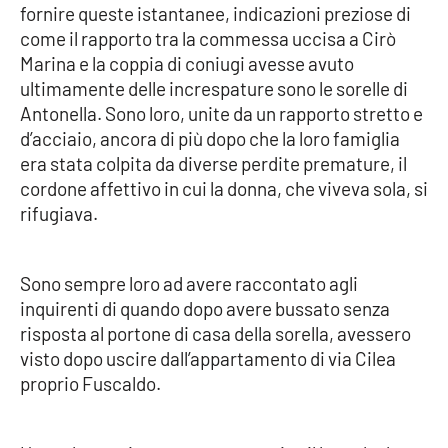
fornire queste istantanee, indicazioni preziose di
come il rapporto tra la commessa uccisa a Cirò
Cultura
Marina e la coppia di coniugi avesse avuto
ultimamente delle increspature sono le sorelle di
Economia e Lavoro
Antonella. Sono loro, unite da un rapporto stretto e
d’acciaio, ancora di più dopo che la loro famiglia
Politica
era stata colpita da diverse perdite premature, il
cordone affettivo in cui la donna, che viveva sola, si
Sanità
rifugiava.
Società
Sono sempre loro ad avere raccontato agli
Sport
inquirenti di quando dopo avere bussato senza
risposta al portone di casa della sorella, avessero
visto dopo uscire dall’appartamento di via Cilea
RUBRICHE
proprio Fuscaldo.
Good Morning Vietnam