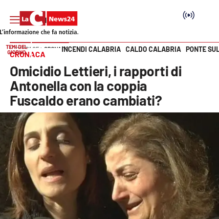
TEMI DEL
INCENDI CALABRIA
CALDO CALABRIA
PONTE SU
HOME PAGE
CRONACA
GIORNO
CRONACA
Vai
Omicidio Lettieri, i rapporti di
SEZIONI
Antonella con la coppia
Fuscaldo erano cambiati?
Cronaca
Politica
Attualità
Economia e lavoro
Italia Mondo