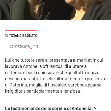
Sanità
Sport
Cultura
TIZIANA BAGNATO
Podcast
25 MARZO 2017
11:19
Meteo
Lui che tutte le sere si presentava al market in cui
lavorava Antonella offrendosi di aiutare a
Editoriali
sistemare per la chiusura e che quell’otto marzo
nessuno ha visto. Lei che ultimamente in presenza
di Caterina, moglie di Fuscaldo, sarebbe apparsa
VIDEO
irrigidita e particolarmente silenziosa.
Ambiente
Le testimonianze delle sorelle di Antonella.
A
Cronaca