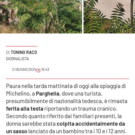
Sanità
Sport
Cultura
Podcast
TONINO RACO
GIORNALISTA
Meteo
21 GIUGNO 2025
15:43
Editoriali
Paura nella tarda mattinata di oggi alla spiaggia di
Michelino, a
Parghelia
, dove una turista,
presumibilmente di nazionalità tedesca, è rimasta
VIDEO
ferita alla testa
riportando un trauma cranico.
Secondo quanto riferito dai familiari presenti, la
Ambiente
donna sarebbe stata
colpita accidentalmente da
un sasso
lanciato da un bambino tra i 10 e i 12 anni.
Cronaca