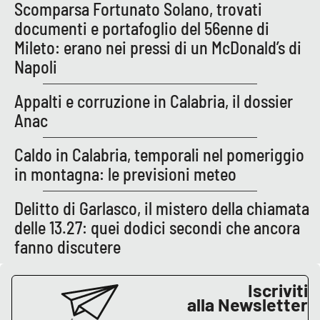
PROGETTI
Scomparsa Fortunato Solano, trovati
SPECIALI
documenti e portafoglio del 56enne di
Buona Sanità Calabria
Mileto: erano nei pressi di un McDonald’s di
Napoli
LA
CALABRIAVISIONE
Appalti e corruzione in Calabria, il dossier
Anac
Destinazioni
Caldo in Calabria, temporali nel pomeriggio
Eventi
in montagna: le previsioni meteo
Food
Delitto di Garlasco, il mistero della chiamata
delle 13.27: quei dodici secondi che ancora
Storie
fanno discutere
Iscriviti
LAC
NETWORK
alla Newsletter