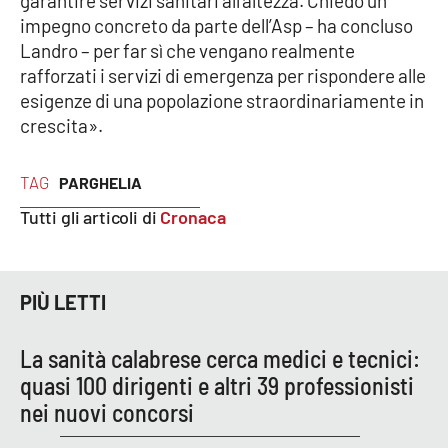
garantire servizi sanitari all’altezza. Chiedo un
impegno concreto da parte dell’Asp – ha concluso
Landro – per far sì che vengano realmente
EDIZIONI
rafforzati i servizi di emergenza per rispondere alle
LOCALI
esigenze di una popolazione straordinariamente in
Catanzaro
crescita».
Crotone
TAG
PARGHELIA
Tutti gli articoli di
Cronaca
Vibo Valentia
Reggio Calabria
PIÙ LETTI
Cosenza
La sanità calabrese cerca medici e tecnici:
Lamezia Terme
quasi 100 dirigenti e altri 39 professionisti
nei nuovi concorsi