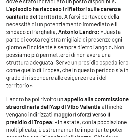
dove è stato individuato un posto disponibile.
Parchi Marini Calabria
L’episodio ha riacceso i riflettori sulle carenze
sanitarie del territorio.
A farsi portavoce della
Leggendo Alvaro insieme
necessità di un potenziamento immediato è il
sindaco di Parghelia,
Antonio Landro
: «Questa
Imprese Di Calabria
parte di costa registra migliaia di presenze ogni
giorno e l’incidente è sempre dietro l’angolo. Non
Le perfidie di Antonella Grippo
possiamo più permetterci di non avere una
struttura adeguata. Serve un presidio ospedaliero,
Venti di comunicazione
come quello di Tropea, che in questo periodo sia in
grado di rispondere alle esigenze reali del
territorio».
STREAMING
Landro ha poi rivolto un
appello alla commissione
LaC TV
straordinaria dell’Asp di Vibo Valentia
affinché
vengano indirizzati
maggiori sforzi verso il
LaC Network
presidio di Tropea
: «In estate, con la popolazione
moltiplicata, è estremamente importante poter
LaC OnAir