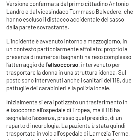
Versione confermata dal primo cittadino Antonio
Landro e dal vicesindaco Tommaso Belvedere, che
Cultura
hanno escluso il distacco accidentale del sasso
dalla parete sovrastante.
Economia e Lavoro
L’incidente è avvenuto intorno a mezzogiorno, in
Politica
un contesto particolarmente affollato: proprio la
presenza di numerosi bagnanti ha reso complesso
Sanità
l’atterraggio dell’
elisoccorso
, intervenuto per
trasportare la donna in una struttura idonea. Sul
Società
posto sono intervenuti anche i sanitari del 118, due
pattuglie dei carabinieri e la polizia locale.
Sport
Inizialmente si era ipotizzato un trasferimento in
elisoccorso all’ospedale di Tropea, ma il 118 ha
RUBRICHE
segnalato l’assenza, presso quel presidio, di un
reparto di neurologia. La paziente è stata quindi
Good Morning Vietnam
trasportata in volo all’ospedale di Lamezia Terme,