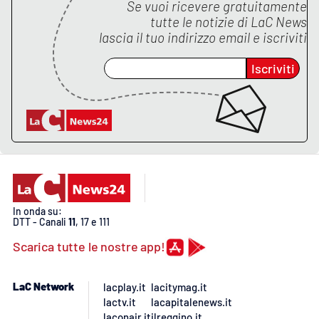
Lacplay.it
Se vuoi ricevere gratuitamente
tutte le notizie di
LaC News
lascia il tuo indirizzo email e iscriviti
Lactv.it
Iscriviti
Laconair.it
Lacitymag.it
Lacapitalenews.it
Ilreggino.it
In onda su:
Cosenzachannel.it
DTT - Canali
11
, 17 e 111
Scarica tutte le nostre app!
Ilvibonese.it
LaC Network
lacplay.it
lacitymag.it
Catanzarochannel.it
lactv.it
lacapitalenews.it
laconair.it
ilreggino.it