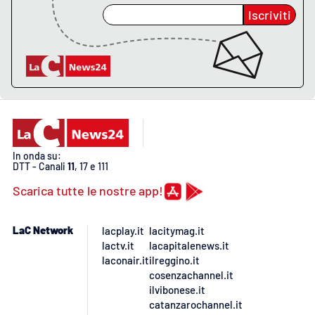
Lacplay.it
Iscriviti
Lactv.it
Laconair.it
Lacitymag.it
Lacapitalenews.it
In onda su:
DTT - Canali
11
, 17 e 111
Ilreggino.it
Scarica tutte le nostre app!
Cosenzachannel.it
LaC Network
lacplay.it
lacitymag.it
lactv.it
lacapitalenews.it
Ilvibonese.it
laconair.it
ilreggino.it
cosenzachannel.it
Catanzarochannel.it
ilvibonese.it
catanzarochannel.it