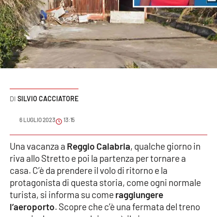
Sanità
Sport
Cultura
Podcast
SILVIO CACCIATORE
Meteo
6 LUGLIO 2023
13:15
Editoriali
Una vacanza a
Reggio Calabria
, qualche giorno in
riva allo Stretto e poi la partenza per tornare a
VIDEO
casa. C’è da prendere il volo di ritorno e la
protagonista di questa storia, come ogni normale
Ambiente
turista, si informa su come
raggiungere
l’aeroporto
. Scopre che c’è una fermata del treno
Cronaca