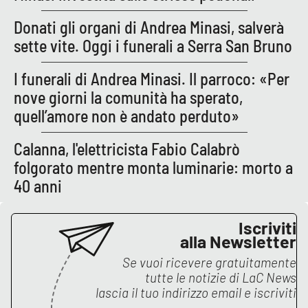
PROGETTI
SPECIALI
Donati gli organi di Andrea Minasi, salverà
Buona Sanità Calabria
sette vite. Oggi i funerali a Serra San Bruno
I funerali di Andrea Minasi. Il parroco: «Per
LA
CALABRIAVISIONE
nove giorni la comunità ha sperato,
quell’amore non è andato perduto»
Destinazioni
Calanna, l'elettricista Fabio Calabrò
Eventi
folgorato mentre monta luminarie: morto a
40 anni
Food
Iscriviti
Storie
alla Newsletter
Se vuoi ricevere gratuitamente
tutte le notizie di
LaC News
LAC
NETWORK
lascia il tuo indirizzo email e iscriviti