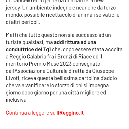
un cancello ed in parte da una barriera new
Parchi Marini Calabria
jersey. Un ambiente indegno e neanche da terzo
mondo, possibile ricettacolo di animali selvatici e
Leggendo Alvaro insieme
di altri pericoli.
Metti che tutto questo non sia successo ad un
Imprese Di Calabria
turista qualsiasi, ma
addirittura ad una
conduttrice del Tg1
che, dopo essere stata accolta
Le perfidie di Antonella Grippo
a Reggio Calabria fra i Bronzi di Riace ed il
meritorio Premio Muse 2023 consegnato
Venti di comunicazione
dall’Associazione Culturale diretta da Giuseppe
Livoti, riceva questa bellissima cartolina d’addio
che va a vanificare lo sforzo di chi si impegna
STREAMING
giorno dopo giorno per una città migliore ed
LaC TV
inclusiva.
Continua a leggere su
IlReggino.it
LaC Network
LaC OnAir