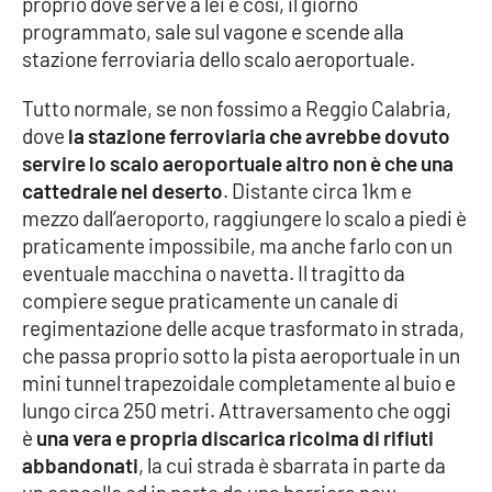
proprio dove serve a lei e così, il giorno
programmato, sale sul vagone e scende alla
Cultura
stazione ferroviaria dello scalo aeroportuale.
Economia e Lavoro
Tutto normale, se non fossimo a Reggio Calabria,
dove
la stazione ferroviaria che avrebbe dovuto
Politica
servire lo scalo aeroportuale altro non è che una
cattedrale nel deserto
. Distante circa 1km e
Sanità
mezzo dall’aeroporto, raggiungere lo scalo a piedi è
praticamente impossibile, ma anche farlo con un
Società
eventuale macchina o navetta. Il tragitto da
compiere segue praticamente un canale di
regimentazione delle acque trasformato in strada,
Sport
che passa proprio sotto la pista aeroportuale in un
mini tunnel trapezoidale completamente al buio e
lungo circa 250 metri. Attraversamento che oggi
RUBRICHE
è
una vera e propria discarica ricolma di rifiuti
Good Morning Vietnam
abbandonati
, la cui strada è sbarrata in parte da