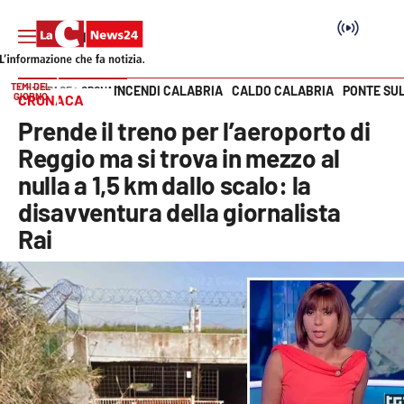
TEMI DEL
INCENDI CALABRIA
CALDO CALABRIA
PONTE SU
HOME PAGE
CRONACA
GIORNO
CRONACA
Vai
Prende il treno per l’aeroporto di
SEZIONI
Reggio ma si trova in mezzo al
nulla a 1,5 km dallo scalo: la
Cronaca
disavventura della giornalista
Rai
Politica
Attualità
Economia e lavoro
Italia Mondo