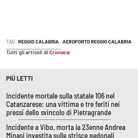
EDIZIONI
LOCALI
Catanzaro
TAG
REGGIO CALABRIA ·
AEROPORTO REGGIO CALABRIA
Tutti gli articoli di
Cronaca
Crotone
Vibo Valentia
PIÙ LETTI
Reggio Calabria
Incidente mortale sulla statale 106 nel
Cosenza
Catanzarese: una vittima e tre feriti nei
pressi dello svincolo di Pietragrande
Lamezia Terme
Incidente a Vibo, morta la 23enne Andrea
Minasi investita sulle strisce pedonali