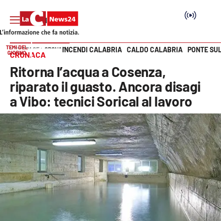
TEMI DEL
INCENDI CALABRIA
CALDO CALABRIA
PONTE SU
HOME PAGE
CRONACA
GIORNO
CRONACA
Vai
Ritorna l’acqua a Cosenza,
SEZIONI
riparato il guasto. Ancora disagi
a Vibo: tecnici Sorical al lavoro
Cronaca
Politica
Attualità
Economia e lavoro
Italia Mondo