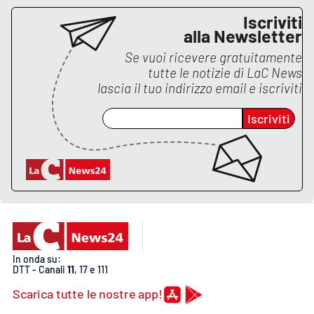
PROGETTI
SPECIALI
Iscriviti
alla Newsletter
Buona Sanità Calabria
Se vuoi ricevere gratuitamente
tutte le notizie di
LaC News
lascia il tuo indirizzo email e iscriviti
LA
CALABRIAVISIONE
Iscriviti
Destinazioni
Eventi
Food
Storie
In onda su:
DTT - Canali
11
, 17 e 111
LAC
NETWORK
Scarica tutte le nostre app!