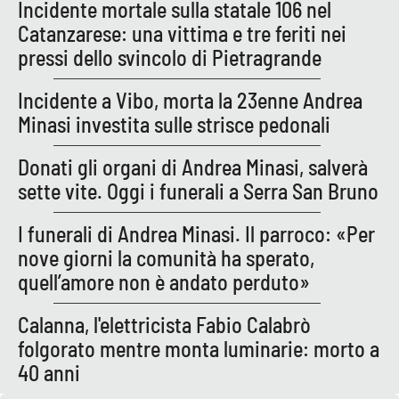
Incidente mortale sulla statale 106 nel
Catanzarese: una vittima e tre feriti nei
pressi dello svincolo di Pietragrande
EDIZIONI
LOCALI
Incidente a Vibo, morta la 23enne Andrea
Catanzaro
Minasi investita sulle strisce pedonali
Crotone
Donati gli organi di Andrea Minasi, salverà
sette vite. Oggi i funerali a Serra San Bruno
Vibo Valentia
I funerali di Andrea Minasi. Il parroco: «Per
Reggio Calabria
nove giorni la comunità ha sperato,
quell’amore non è andato perduto»
Cosenza
Calanna, l'elettricista Fabio Calabrò
Lamezia Terme
folgorato mentre monta luminarie: morto a
40 anni