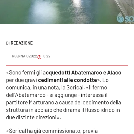
Sanità
Sport
Cultura
REDAZIONE
Podcast
6 GENNAIO 2022
10:22
Meteo
«Sono fermi gli a
cquedotti Abatemarco e Alaco
per due gravi
cedimenti alle condotte
». Lo
Editoriali
comunica, in una nota, la Sorical. «Il fermo
dell'Abatemarco - si aggiunge - interessa il
partitore Marturano a causa del cedimento della
VIDEO
struttura in acciaio che dirama il flusso idrico in
Ambiente
due distinte direzioni».
«Sorical ha già commissionato, previa
Cronaca