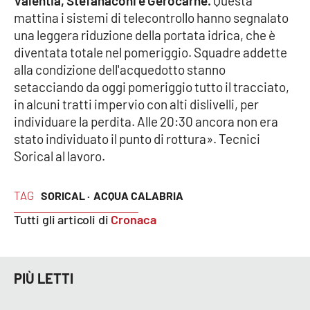
Valentia, Stefanaconi e Gerocarne.
Questa
Parchi Marini Calabria
mattina i sistemi di telecontrollo hanno segnalato
una leggera riduzione della portata idrica, che è
Leggendo Alvaro insieme
diventata totale nel pomeriggio. Squadre addette
alla condizione dell'acquedotto stanno
Imprese Di Calabria
setacciando da oggi pomeriggio tutto il tracciato,
in alcuni tratti impervio con alti dislivelli, per
Le perfidie di Antonella Grippo
individuare la perdita. Alle 20:30 ancora non era
stato individuato il punto di rottura». Tecnici
Venti di comunicazione
Sorical al lavoro.
TAG
SORICAL ·
ACQUA CALABRIA
STREAMING
Tutti gli articoli di
Cronaca
LaC TV
LaC Network
PIÙ LETTI
LaC OnAir