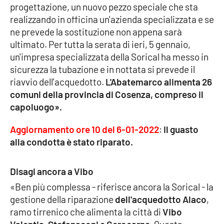
progettazione, un nuovo pezzo speciale che sta
realizzando in officina un'azienda specializzata e se
Cultura
ne prevede la sostituzione non appena sarà
ultimato. Per tutta la serata di ieri, 5 gennaio,
Economia e Lavoro
un'impresa specializzata della Sorical ha messo in
sicurezza la tubazione e in nottata si prevede il
Politica
riavvio dell'acquedotto.
L'Abatemarco alimenta 26
comuni della provincia di Cosenza, compreso il
Sanità
capoluogo».
Società
Aggiornamento ore 10 del 6-01-2022
:
Il guasto
alla condotta è stato riparato.
Sport
Disagi ancora a Vibo
«Ben più complessa - riferisce ancora la Sorical - la
RUBRICHE
gestione della riparazione
dell'acquedotto Alaco
,
Good Morning Vietnam
ramo tirrenico che alimenta la città di
Vibo