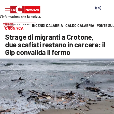
TEMI DEL
INCENDI CALABRIA
CALDO CALABRIA
PONTE SU
HOME PAGE
CRONACA
GIORNO
CRONACA
Vai
Strage di migranti a Crotone,
SEZIONI
due scafisti restano in carcere: il
Gip convalida il fermo
Cronaca
Politica
Attualità
Economia e lavoro
Italia Mondo