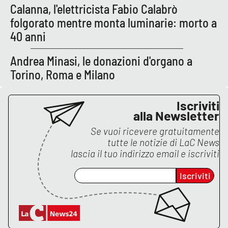
Calanna, l'elettricista Fabio Calabrò
folgorato mentre monta luminarie: morto a
40 anni
EDIZIONI
LOCALI
Andrea Minasi, le donazioni d'organo a
Catanzaro
Torino, Roma e Milano
Crotone
Iscriviti
Vibo Valentia
alla Newsletter
Se vuoi ricevere gratuitamente
Reggio Calabria
tutte le notizie di
LaC News
lascia il tuo indirizzo email e iscriviti
Cosenza
Iscriviti
Lamezia Terme