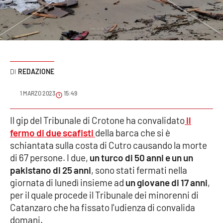
Sanità
Sport
Cultura
REDAZIONE
Podcast
1 MARZO 2023
15:49
Meteo
Il gip del Tribunale di Crotone ha convalidato
il
fermo di due scafisti
della barca che si è
Editoriali
schiantata sulla costa di Cutro causando la morte
di 67 persone. I due,
un turco di 50 anni e un un
pakistano di 25 anni
, sono stati fermati nella
VIDEO
giornata di lunedì insieme ad
un giovane di 17 anni
,
Ambiente
per il quale procede il Tribunale dei minorenni di
Catanzaro che ha fissato l'udienza di convalida
Cronaca
domani.