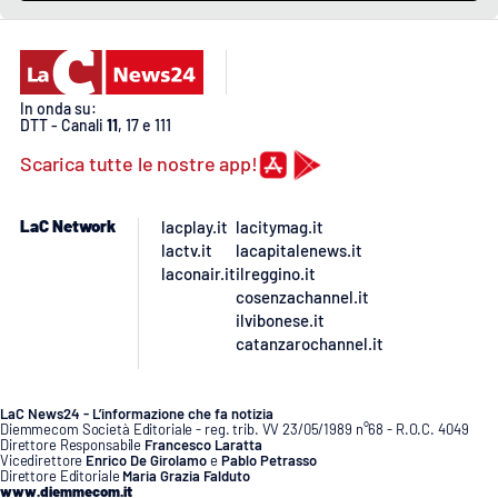
PROGETTI
SPECIALI
Buona Sanità Calabria
In onda su:
DTT - Canali
11
, 17 e 111
LA
CALABRIAVISIONE
Scarica tutte le nostre app!
Destinazioni
LaC Network
lacplay.it
lacitymag.it
Eventi
lactv.it
lacapitalenews.it
laconair.it
ilreggino.it
cosenzachannel.it
Food
ilvibonese.it
catanzarochannel.it
Storie
LaC News24 - L’informazione che fa notizia
Diemmecom Società Editoriale - reg. trib. VV 23/05/1989 n°68 - R.O.C. 4049
Direttore Responsabile
Francesco Laratta
LAC
NETWORK
Vicedirettore
Enrico De Girolamo
e
Pablo Petrasso
Direttore Editoriale
Maria Grazia Falduto
www.diemmecom.it