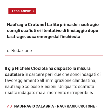
Cultura
↓
LEGGI ANCHE
Economia e Lavoro
Naufragio Crotone | La lite prima del naufragio
con gli scafisti e il tentativo di linciaggio dopo
Politica
la strage, cosa emerge dall’inchiesta
Sanità
di Redazione
Società
Il gip Michele Ciociola ha disposto la misura
Sport
cautelare
in carcere per i due che sono indagati di
favoreggiamento all'immigrazione clandestina,
naufragio colposo e lesioni. Un quarto scafista
RUBRICHE
risulta indagato ma al momento è irreperibile.
Good Morning Vietnam
TAG
NAUFRAGIO CALABRIA ·
NAUFRAGIO CROTONE ·