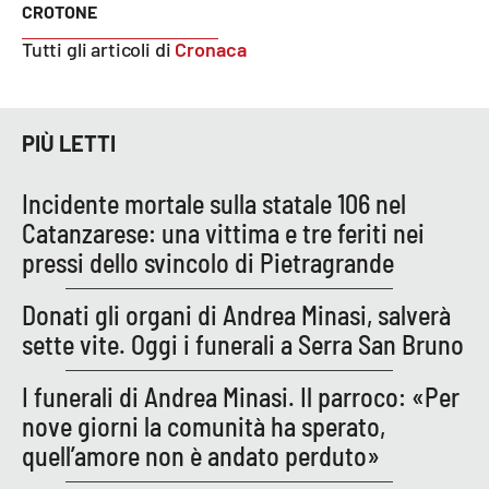
CROTONE
Parchi Marini Calabria
Tutti gli articoli di
Cronaca
Leggendo Alvaro insieme
Imprese Di Calabria
PIÙ LETTI
Le perfidie di Antonella Grippo
Incidente mortale sulla statale 106 nel
Catanzarese: una vittima e tre feriti nei
Venti di comunicazione
pressi dello svincolo di Pietragrande
Donati gli organi di Andrea Minasi, salverà
STREAMING
sette vite. Oggi i funerali a Serra San Bruno
LaC TV
I funerali di Andrea Minasi. Il parroco: «Per
nove giorni la comunità ha sperato,
LaC Network
quell’amore non è andato perduto»
LaC OnAir