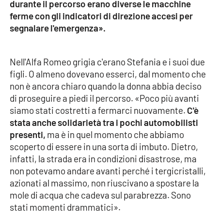
durante il percorso erano diverse le macchine
ferme con gli indicatori di direzione accesi per
segnalare l'emergenza».
EDIZIONI
LOCALI
Catanzaro
Nell'Alfa Romeo grigia c'erano Stefania e i suoi due
figli. O almeno dovevano esserci, dal momento che
Crotone
non è ancora chiaro quando la donna abbia deciso
di proseguire a piedi il percorso. «Poco più avanti
Vibo Valentia
siamo stati costretti a fermarci nuovamente.
C'è
stata anche solidarietà tra i pochi automobilisti
Reggio Calabria
presenti,
ma è in quel momento che abbiamo
scoperto di essere in una sorta di imbuto. Dietro,
Cosenza
infatti, la strada era in condizioni disastrose, ma
non potevamo andare avanti perché i tergicristalli,
Lamezia Terme
azionati al massimo, non riuscivano a spostare la
mole di acqua che cadeva sul parabrezza. Sono
stati momenti drammatici».