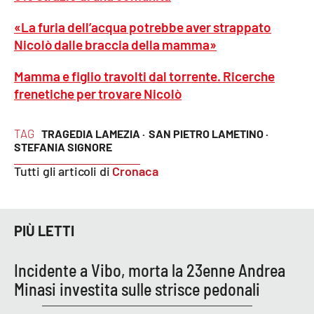
«La furia dell’acqua potrebbe aver strappato
APP
Nicolò dalle braccia della mamma»
Android
Mamma e figlio travolti dal torrente. Ricerche
frenetiche per trovare Nicolò
Apple
TAG
TRAGEDIA LAMEZIA ·
SAN PIETRO LAMETINO ·
STEFANIA SIGNORE
Tutti gli articoli di
Cronaca
PIÙ LETTI
Incidente a Vibo, morta la 23enne Andrea
Minasi investita sulle strisce pedonali