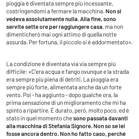
pioggia è diventata sempre più incessante,
Parchi Marini Calabria
costringendomi a fermare la macchina.
Non si
vedeva assolutamente nulla. Alla fine, sono
Leggendo Alvaro insieme
servite sette ore per raggiungere casa
, ma non
dimenticherò mai ogni attimo di quella notte
Imprese Di Calabria
assurda. Per fortuna, il piccolo si è addormentato».
Le perfidie di Antonella Grippo
La condizione è diventata via via sempre più
Venti di comunicazione
difficile: «C'era acqua e fango ovunque e la strada
era sempre più piena di detriti. La pioggia era
sempre più forte, alimentata anche da un forte
STREAMING
vento. Poi - ha aggiunto - dopo qualche ora, la
prima sensazione di un miglioramento che mi ha
LaC TV
spinto a ripartire. È durato, però, molto poco, ed è
stato in quel momento che
sono passata davanti
LaC Network
alla macchina di Stefania Signore. Non so se lei
fosse ancora dentro. Non ho fatto caso, perché
LaC OnAir