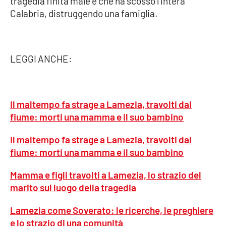
tragedia finita male e che ha scosso l'intera
Lacplay.it
Calabria, distruggendo una famiglia.
Lactv.it
Laconair.it
LEGGI ANCHE:
Lacitymag.it
Il maltempo fa strage a Lamezia, travolti dal
Lacapitalenews.it
fiume: morti una mamma e il suo bambino
Ilreggino.it
Il maltempo fa strage a Lamezia, travolti dal
fiume: morti una mamma e il suo bambino
Cosenzachannel.it
Mamma e figli travolti a Lamezia, lo strazio del
Ilvibonese.it
marito sul luogo della tragedia
Catanzarochannel.it
Lamezia come Soverato: le ricerche, le preghiere
e lo strazio di una comunità