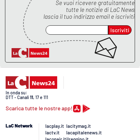
Se vuoi ricevere gratuitamente
tutte le notizie di
LaC News
lascia il tuo indirizzo email e iscriviti
Iscriviti
In onda su:
DTT - Canali
11
, 17 e 111
Scarica tutte le nostre app!
LaC Network
lacplay.it
lacitymag.it
lactv.it
lacapitalenews.it
laconair.it
ilreggino.it