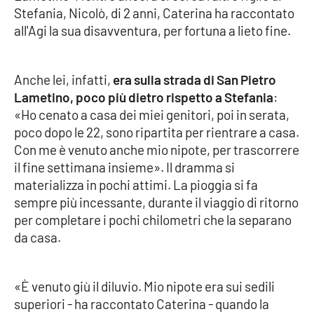
Stefania, Nicolò, di 2 anni, Caterina ha raccontato
all'Agi la sua disavventura, per fortuna a lieto fine.
Cultura
Economia e Lavoro
Anche lei, infatti,
era sulla strada di San Pietro
Lametino, poco più dietro rispetto a Stefania
:
Politica
«Ho cenato a casa dei miei genitori, poi in serata,
poco dopo le 22, sono ripartita per rientrare a casa.
Sanità
Con me è venuto anche mio nipote, per trascorrere
il fine settimana insieme». Il dramma si
Società
materializza in pochi attimi. La pioggia si fa
sempre più incessante, durante il viaggio di ritorno
Sport
per completare i pochi chilometri che la separano
da casa.
RUBRICHE
«È venuto giù il diluvio. Mio nipote era sui sedili
Good Morning Vietnam
superiori - ha raccontato Caterina - quando la