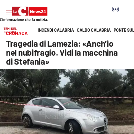
TEMI DEL
INCENDI CALABRIA
CALDO CALABRIA
PONTE SU
HOME PAGE
CRONACA
GIORNO
CRONACA
Vai
Tragedia di Lamezia: «Anch’io
SEZIONI
nel nubifragio. Vidi la macchina
di Stefania»
Cronaca
Politica
Attualità
Economia e lavoro
Italia Mondo