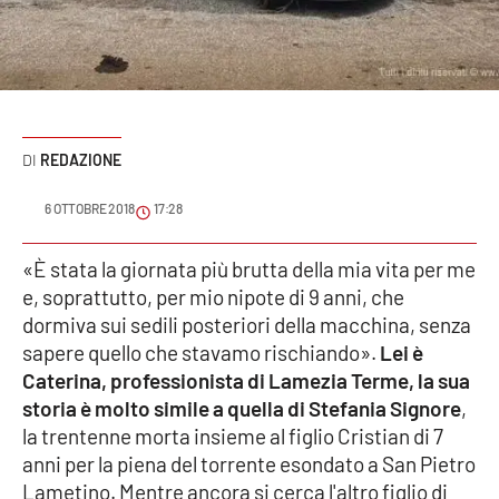
Sanità
Sport
Cultura
REDAZIONE
Podcast
6 OTTOBRE 2018
17:28
Meteo
«È stata la giornata più brutta della mia vita per me
e, soprattutto, per mio nipote di 9 anni, che
Editoriali
dormiva sui sedili posteriori della macchina, senza
sapere quello che stavamo rischiando».
Lei è
Caterina, professionista di Lamezia Terme, la sua
VIDEO
storia è molto simile a quella di Stefania Signore
,
Ambiente
la trentenne morta insieme al figlio Cristian di 7
anni per la piena del torrente esondato a San Pietro
Cronaca
Lametino. Mentre ancora si cerca l'altro figlio di