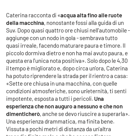
PROGETTI
SPECIALI
Caterina racconta di «
acqua alta fino alle ruote
Buona Sanità Calabria
della macchina
, nonostante fossi alla guida di un
Suv. Dopo quasi quattro ore chiusi nell'automobile -
aggiunge con un nodo in gola - sembrava tutto
LA
CALABRIAVISIONE
quasi irreale, facendo maturare paura e timore. Il
piccolo dormiva dietro e non ha mai avuto paura, e
Destinazioni
questa era l'unica nota positiva». Solo dopo le 4,30
il tempo è migliorato e, dopo circa un'ora, Caterina
Eventi
ha potuto riprendere la strada per il rientro a casa:
«Sette ore chiusa in una macchina, con quelle
Food
condizioni atmosferiche, sono un'eternità, ti senti
impotente, esposta a tutti i pericoli.
Una
Storie
esperienza che non auguro a nessuno e che non
dimenticherò
, anche se devo riuscire a superarla».
Una esperienza drammatica, ma finita bene.
LAC
NETWORK
Vissuta a pochi metri di distanza da un'altra