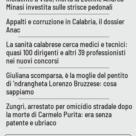
Minasi investita sulle strisce pedonali
Appalti e corruzione in Calabria, il dossier
EDIZIONI
LOCALI
Anac
Catanzaro
La sanità calabrese cerca medici e tecnici:
quasi 100 dirigenti e altri 39 professionisti
Crotone
nei nuovi concorsi
Vibo Valentia
Giuliana scomparsa, è la moglie del pentito
di ’ndrangheta Lorenzo Bruzzese: cosa
Reggio Calabria
sappiamo
Cosenza
Zungri, arrestato per omicidio stradale dopo
la morte di Carmelo Purita: era senza
Lamezia Terme
patente e ubriaco