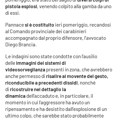
pistola esplosi
, venendo colpito alla gamba da uno
Cultura
di essi.
Pannace
si è costituito
ieri pomeriggio, recandosi
Economia e Lavoro
al Comando provinciale dei carabinieri
accompagnato dal proprio difensore, l'avvocato
Politica
Diego Brancia.
Sanità
Le indagini sono state condotte con l’ausilio
delle
immagini dei sistemi di
Società
videosorveglianza
presenti in zona, che avrebbero
anche permesso di
risalire al movente del gesto,
Sport
riconducibile a precedenti dissidi
, nonché
di
ricostruire nel dettaglio la
dinamica
dell’accaduto e, in particolare, il
RUBRICHE
momento in cui l’aggressore ha avuto un
ripensamento e ha desistito dall’esplosione di un
Good Morning Vietnam
ultimo colpo, che sarebbe stato probabilmente