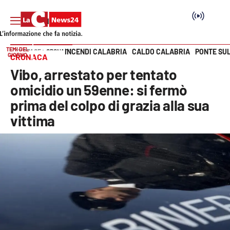
TEMI DEL
INCENDI CALABRIA
CALDO CALABRIA
PONTE SU
HOME PAGE
CRONACA
GIORNO
CRONACA
Vai
Vibo, arrestato per tentato
SEZIONI
omicidio un 59enne: si fermò
prima del colpo di grazia alla sua
Cronaca
vittima
Politica
Attualità
Economia e lavoro
Italia Mondo