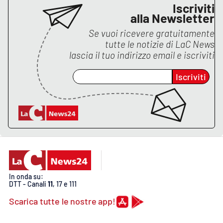
PROGETTI
SPECIALI
Iscriviti
alla Newsletter
Buona Sanità Calabria
Se vuoi ricevere gratuitamente
tutte le notizie di
LaC News
lascia il tuo indirizzo email e iscriviti
LA
CALABRIAVISIONE
Iscriviti
Destinazioni
Eventi
Food
Storie
In onda su:
DTT - Canali
11
, 17 e 111
Scarica tutte le nostre app!
LAC
NETWORK