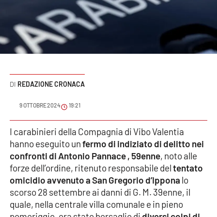
Sanità
Sport
Cultura
Podcast
REDAZIONE CRONACA
Meteo
9 OTTOBRE 2024
19:21
Editoriali
I carabinieri della Compagnia di Vibo Valentia
hanno eseguito un
fermo di indiziato di delitto nei
confronti di Antonio Pannace , 59enne
, noto alle
forze dell’ordine, ritenuto responsabile del
tentato
VIDEO
omicidio avvenuto a San Gregorio d’Ippona
lo
Ambiente
scorso 28 settembre ai danni di G. M. 39enne, il
quale, nella centrale villa comunale e in pieno
Cronaca
pomeriggio, era stato bersaglio di
diversi colpi di