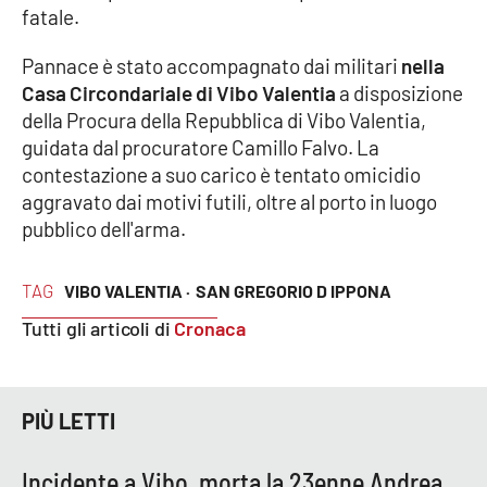
fatale.
Parchi Marini Calabria
Pannace è stato accompagnato dai militari
nella
Leggendo Alvaro insieme
Casa Circondariale di Vibo Valentia
a disposizione
della Procura della Repubblica di Vibo Valentia,
Imprese Di Calabria
guidata dal procuratore Camillo Falvo. La
contestazione a suo carico è tentato omicidio
Le perfidie di Antonella Grippo
aggravato dai motivi futili, oltre al porto in luogo
pubblico dell'arma.
Venti di comunicazione
TAG
VIBO VALENTIA ·
SAN GREGORIO D IPPONA
STREAMING
Tutti gli articoli di
Cronaca
LaC TV
PIÙ LETTI
LaC Network
Incidente a Vibo, morta la 23enne Andrea
LaC OnAir