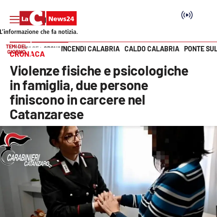
TEMI DEL
INCENDI CALABRIA
CALDO CALABRIA
PONTE SU
HOME PAGE
CRONACA
GIORNO
CRONACA
Vai
Violenze fisiche e psicologiche
SEZIONI
in famiglia, due persone
finiscono in carcere nel
Cronaca
Catanzarese
Politica
Attualità
Economia e lavoro
Italia Mondo