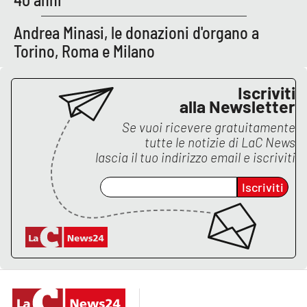
PROGETTI
SPECIALI
Andrea Minasi, le donazioni d'organo a
Buona Sanità Calabria
Torino, Roma e Milano
LA
Iscriviti
CALABRIAVISIONE
alla Newsletter
Destinazioni
Se vuoi ricevere gratuitamente
tutte le notizie di
LaC News
Eventi
lascia il tuo indirizzo email e iscriviti
Iscriviti
Food
Storie
LAC
NETWORK