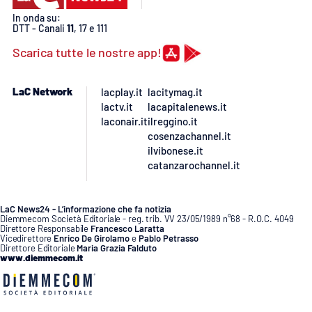
Lacplay.it
In onda su:
DTT - Canali
11
, 17 e 111
Lactv.it
Scarica tutte le nostre app!
Laconair.it
LaC Network
lacplay.it
lacitymag.it
lactv.it
lacapitalenews.it
Lacitymag.it
laconair.it
ilreggino.it
cosenzachannel.it
Lacapitalenews.it
ilvibonese.it
catanzarochannel.it
Ilreggino.it
LaC News24 - L’informazione che fa notizia
Cosenzachannel.it
Diemmecom Società Editoriale - reg. trib. VV 23/05/1989 n°68 - R.O.C. 4049
Direttore Responsabile
Francesco Laratta
Vicedirettore
Enrico De Girolamo
e
Pablo Petrasso
Direttore Editoriale
Maria Grazia Falduto
Ilvibonese.it
www.diemmecom.it
Catanzarochannel.it