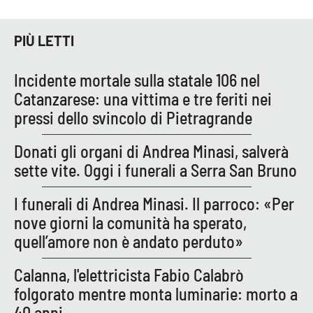
PIÙ LETTI
EDIZIONI
LOCALI
Incidente mortale sulla statale 106 nel
Catanzaro
Catanzarese: una vittima e tre feriti nei
pressi dello svincolo di Pietragrande
Crotone
Donati gli organi di Andrea Minasi, salverà
Vibo Valentia
sette vite. Oggi i funerali a Serra San Bruno
Reggio Calabria
I funerali di Andrea Minasi. Il parroco: «Per
nove giorni la comunità ha sperato,
Cosenza
quell’amore non è andato perduto»
Lamezia Terme
Calanna, l'elettricista Fabio Calabrò
folgorato mentre monta luminarie: morto a
40 anni