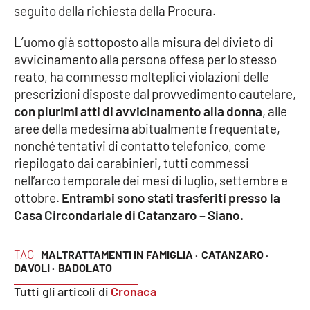
seguito della richiesta della Procura.
Parchi Marini Calabria
L’uomo già sottoposto alla misura del divieto di
Leggendo Alvaro insieme
avvicinamento alla persona offesa per lo stesso
reato, ha commesso molteplici violazioni delle
Imprese Di Calabria
prescrizioni disposte dal provvedimento cautelare,
con plurimi atti di avvicinamento alla donna
, alle
Le perfidie di Antonella Grippo
aree della medesima abitualmente frequentate,
nonché tentativi di contatto telefonico, come
Venti di comunicazione
riepilogato dai carabinieri, tutti commessi
nell’arco temporale dei mesi di luglio, settembre e
ottobre.
Entrambi sono stati trasferiti presso la
STREAMING
Casa Circondariale di Catanzaro – Siano.
LaC TV
TAG
MALTRATTAMENTI IN FAMIGLIA ·
CATANZARO ·
DAVOLI ·
BADOLATO
LaC Network
Tutti gli articoli di
Cronaca
LaC OnAir