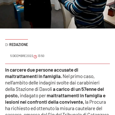
Sanità
Sport
Cultura
Podcast
REDAZIONE
Meteo
5 DICEMBRE 2022
13:50
Editoriali
In carcere due persone accusate di
maltrattamenti in famiglia.
Nel primo caso,
nell’ambito delle indagini svolte dai carabinieri
della Stazione di Davoli
a carico di un 57enne del
VIDEO
posto,
indagato per
maltrattamenti in famiglia e
Ambiente
lesioni nei confronti della convivente,
la Procura
ha richiesto ed ottenuto la misura cautelare del
Cronaca
carcere, emessa dal Gip del Tribunale di Catanzaro