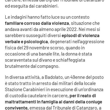
ed eseguita dai carabinieri.
Cultura
Le indagini hanno fatto luce su un contesto
familiare corroso dalla violenza
, situazione che
Economia e Lavoro
andava avanti da almeno aprile 2022. Nei mesi si
sarebbero susseguiti diversi
episodi di violenza
Politica
verbale e psicologica
, degenerati nell’aggressione
fisica del 29 novembre scorso, quando in
Sanità
occasione di una banale lite, la donna è stata
scaraventata sul divano e schiaffeggiata
Società
brutalmente dal compagno.
Sport
In diversa attività, a Badolato, un 49enne del posto
è stato tratto in arresto dai militari della locale
Stazione Carabinieri in esecuzione di un’ordinanza
RUBRICHE
di custodia cautelare in carcere
, per il reato di
maltrattamenti in famiglia ai danni della coniuge
Good Morning Vietnam
convivente,
emessa dal Tribunale di Catanzaro, a