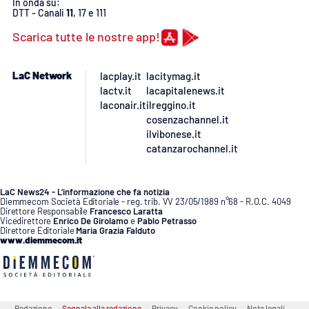
In onda su:
DTT - Canali
11
, 17 e 111
APP
Scarica tutte le nostre app!
Android
LaC Network
lacplay.it
lacitymag.it
lactv.it
lacapitalenews.it
Apple
laconair.it
ilreggino.it
cosenzachannel.it
ilvibonese.it
catanzarochannel.it
LaC News24 - L’informazione che fa notizia
Diemmecom Società Editoriale - reg. trib. VV 23/05/1989 n°68 - R.O.C. 4049
Direttore Responsabile
Francesco Laratta
Vicedirettore
Enrico De Girolamo
e
Pablo Petrasso
Direttore Editoriale
Maria Grazia Falduto
www.diemmecom.it
Redazione
Segnala alla redazione
Privacy
Cookie policy
Note legali