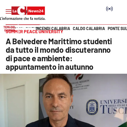
TEMI DEL
INCENDI CALABRIA
CALDO CALABRIA
PONTE SU
HOME PAGE
CULTURA
GIORNO
SUMMER PEACE UNIVERSITY
Vai
A Belvedere Marittimo studenti
SEZIONI
da tutto il mondo discuteranno
di pace e ambiente:
Cronaca
appuntamento in autunno
Politica
Attualità
Economia e lavoro
Italia Mondo