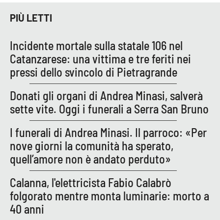
PROGETTI
SPECIALI
PIÙ LETTI
Buona Sanità Calabria
Incidente mortale sulla statale 106 nel
Catanzarese: una vittima e tre feriti nei
LA
CALABRIAVISIONE
pressi dello svincolo di Pietragrande
Destinazioni
Donati gli organi di Andrea Minasi, salverà
sette vite. Oggi i funerali a Serra San Bruno
Eventi
I funerali di Andrea Minasi. Il parroco: «Per
Food
nove giorni la comunità ha sperato,
quell’amore non è andato perduto»
Storie
Calanna, l'elettricista Fabio Calabrò
folgorato mentre monta luminarie: morto a
LAC
NETWORK
40 anni