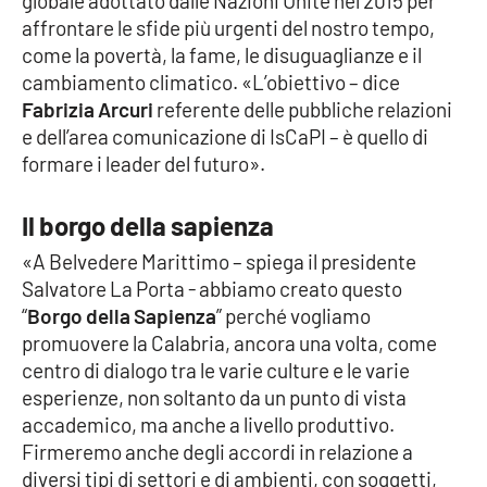
globale adottato dalle Nazioni Unite nel 2015 per
Parchi Marini Calabria
affrontare le sfide più urgenti del nostro tempo,
come la povertà, la fame, le disuguaglianze e il
Leggendo Alvaro insieme
cambiamento climatico. «L’obiettivo – dice
Fabrizia Arcuri
referente delle pubbliche relazioni
Imprese Di Calabria
e dell’area comunicazione di IsCaPI – è quello di
formare i leader del futuro».
Le perfidie di Antonella Grippo
Il borgo della sapienza
Venti di comunicazione
«A Belvedere Marittimo – spiega il presidente
Salvatore La Porta - abbiamo creato questo
“
Borgo della Sapienza
” perché vogliamo
STREAMING
promuovere la Calabria, ancora una volta, come
centro di dialogo tra le varie culture e le varie
LaC TV
esperienze, non soltanto da un punto di vista
accademico, ma anche a livello produttivo.
LaC Network
Firmeremo anche degli accordi in relazione a
diversi tipi di settori e di ambienti, con soggetti,
LaC OnAir