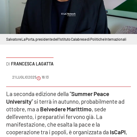
Sanità
Sport
Cultura
Salvatore La Porta, presidente dell'Istituto Calabrese di Politiche Internazionali
Podcast
FRANCESCA LAGATTA
Meteo
21 LUGLIO 2025
16:13
Editoriali
La seconda edizione della “
Summer Peace
University
” si terrà in autunno, probabilmente ad
VIDEO
ottobre, ma a
Belvedere Marittimo
, sede
dell’evento, i preparativi fervono già. La
Ambiente
manifestazione, che esalta la pace e la
cooperazione tra i popoli, è organizzata da
IsCaPI
,
Cronaca