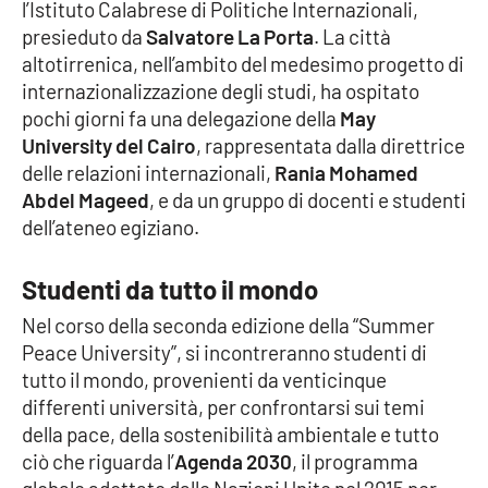
l’Istituto Calabrese di Politiche Internazionali,
presieduto da
Salvatore La Porta
. La città
Cultura
altotirrenica, nell’ambito del medesimo progetto di
internazionalizzazione degli studi, ha ospitato
Economia e Lavoro
pochi giorni fa una delegazione della
May
University del Cairo
, rappresentata dalla direttrice
Politica
delle relazioni internazionali,
Rania Mohamed
Abdel Mageed
, e da un gruppo di docenti e studenti
Sanità
dell’ateneo egiziano.
Società
Studenti da tutto il mondo
Nel corso della seconda edizione della “Summer
Sport
Peace University”, si incontreranno studenti di
tutto il mondo, provenienti da venticinque
differenti università, per confrontarsi sui temi
RUBRICHE
della pace, della sostenibilità ambientale e tutto
Good Morning Vietnam
ciò che riguarda l’
Agenda 2030
, il programma