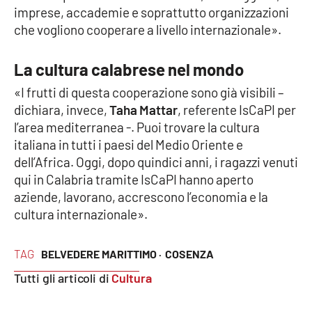
imprese, accademie e soprattutto organizzazioni
che vogliono cooperare a livello internazionale».
EDIZIONI
LOCALI
La cultura calabrese nel mondo
Catanzaro
«I frutti di questa cooperazione sono già visibili –
dichiara, invece,
Taha Mattar
, referente IsCaPI per
Crotone
l’area mediterranea -. Puoi trovare la cultura
italiana in tutti i paesi del Medio Oriente e
Vibo Valentia
dell’Africa. Oggi, dopo quindici anni, i ragazzi venuti
qui in Calabria tramite IsCaPI hanno aperto
Reggio Calabria
aziende, lavorano, accrescono l’economia e la
cultura internazionale».
Cosenza
TAG
BELVEDERE MARITTIMO ·
COSENZA
Lamezia Terme
Tutti gli articoli di
Cultura