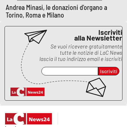
Lacplay.it
Andrea Minasi, le donazioni d'organo a
Torino, Roma e Milano
Lactv.it
Laconair.it
Iscriviti
alla Newsletter
Lacitymag.it
Se vuoi ricevere gratuitamente
tutte le notizie di
LaC News
lascia il tuo indirizzo email e iscriviti
Lacapitalenews.it
Iscriviti
Ilreggino.it
Cosenzachannel.it
Ilvibonese.it
Catanzarochannel.it