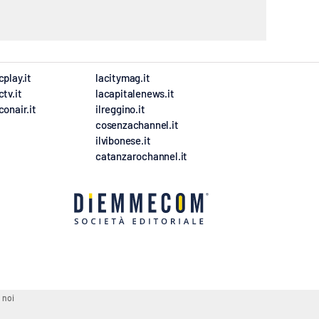
cplay.it
lacitymag.it
ctv.it
lacapitalenews.it
conair.it
ilreggino.it
cosenzachannel.it
ilvibonese.it
catanzarochannel.it
 noi