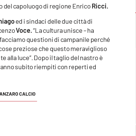
to del capoluogo di regione Enrico
Ricci.
niago
ed i sindaci delle due città di
cenzo
Voce.
“La cultura unisce – ha
n facciamo questioni di campanile perché
 cose preziose che questo meraviglioso
e alla luce”. Dopo il taglio del nastro è
ranno subito riempiti con reperti ed
ANZARO CALCIO