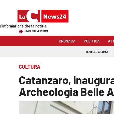
Sezioni
ENGLISH VERSION
Cronaca
CRONACA
POLITICA
AT
Politica
TEMI DEL GIORNO
Attualità
CULTURA
Economia e lavoro
Catanzaro, inaugura
Italia Mondo
Archeologia Belle A
Sanità
Sport