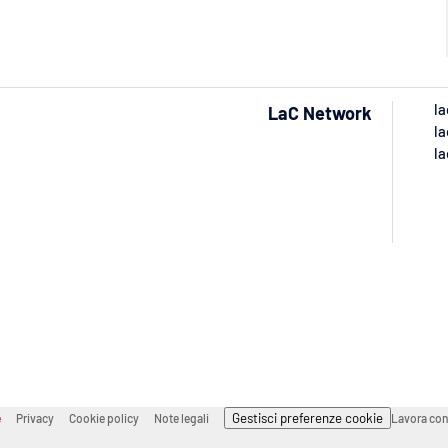
la
LaC Network
la
la
Gestisci preferenze cookie
e
Privacy
Cookie policy
Note legali
Lavora con