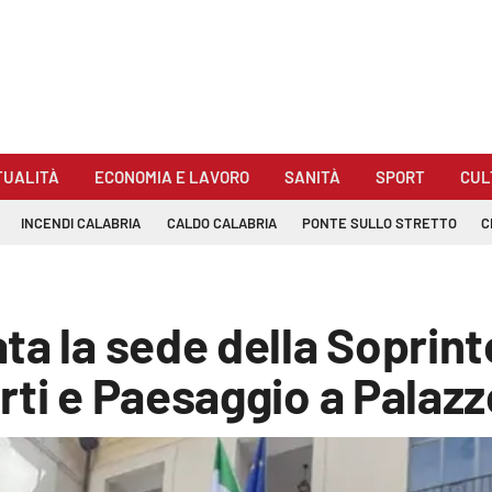
TUALITÀ
ECONOMIA E LAVORO
SANITÀ
SPORT
CUL
INCENDI CALABRIA
CALDO CALABRIA
PONTE SULLO STRETTO
C
ta la sede della Soprin
rti e Paesaggio a Palaz