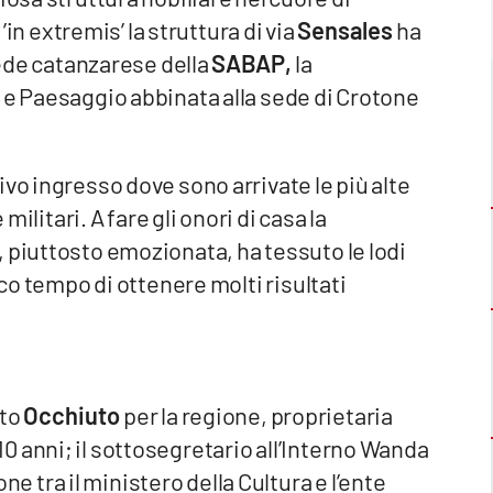
n extremis’ la struttura di via
Sensales
ha
 sede catanzarese della
SABAP,
la
 e Paesaggio abbinata alla sede di Crotone
vo ingresso dove sono arrivate le più alte
militari. A fare gli onori di casa la
 piuttosto emozionata, ha tessuto le lodi
oco tempo di ottenere molti risultati
rto
Occhiuto
per la regione, proprietaria
 anni; il sottosegretario all’Interno Wanda
ne tra il ministero della Cultura e l’ente