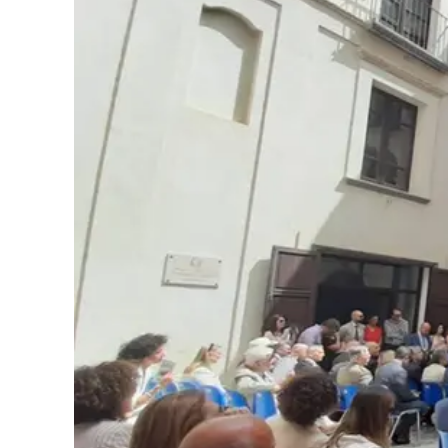
Cultura
Podcast
Meteo
Editoriali
Video
Ambiente
Cronaca
Cultura
Economia e Lavoro