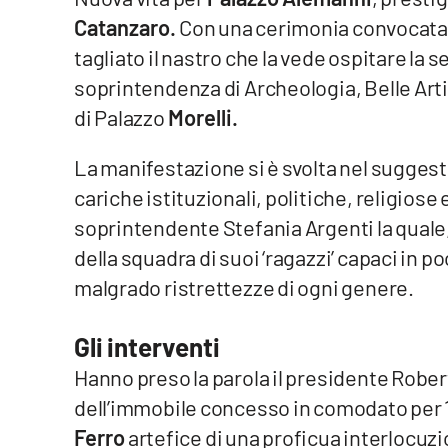
Catanzaro.
Con una cerimonia convocata ’i
Venti di comunicazione
tagliato il nastro che la vede ospitare la
soprintendenza di Archeologia, Belle Arti
Streaming
di Palazzo
Morelli.
LaC TV
La manifestazione si è svolta nel suggesti
LaC Network
cariche istituzionali, politiche, religiose e 
soprintendente Stefania Argenti la quale,
LaC OnAir
della squadra di suoi ‘ragazzi’ capaci in p
malgrado ristrettezze di ogni genere.
Edizioni
locali
Gli interventi
Catanzaro
Hanno preso la parola il presidente Robe
Crotone
dell’immobile concesso in comodato per 10
Ferro
artefice di una proficua interlocuzio
Vibo Valentia