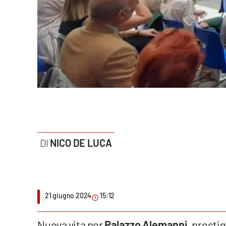
Politica
Sanità
Società
Sport
Rubriche
Good Morning Vietnam
NICO DE LUCA
Parchi Marini Calabria
Leggendo Alvaro insieme
21 giugno 2024
15:12
Imprese Di Calabria
Le perfidie di Antonella Grippo
Nuova vita per
Palazzo Alemanni
, presti