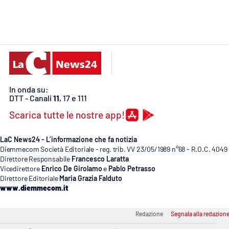
Cosenzachannel.it
Ilvibonese.it
Catanzarochannel.it
In onda su:
App
DTT - Canali
11
, 17 e 111
Android
Scarica tutte le nostre app!
Apple
LaC News24 - L’informazione che fa notizia
Diemmecom Società Editoriale - reg. trib. VV 23/05/1989 n°68 - R.O.C. 4049
Direttore Responsabile
Francesco Laratta
Vicedirettore
Enrico De Girolamo
e
Pablo Petrasso
Direttore Editoriale
Maria Grazia Falduto
Vai
www.diemmecom.it
Redazione
Segnala alla redazion