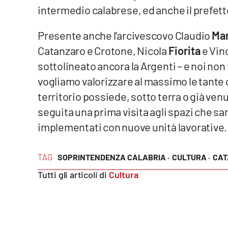
intermedio calabrese, ed anche il prefet
Reggio Calabria
Presente anche l’arcivescovo Claudio
Ma
Cosenza
Catanzaro e Crotone, Nicola
Fiorita
e Vin
sottolineato ancora la Argenti – e noi no
Lamezia Terme
vogliamo valorizzare al massimo le tante
territorio possiede, sotto terra o già venut
Progetti
seguita una prima visita agli spazi che sa
speciali
implementati con nuove unità lavorative.
Buona Sanità Calabria
TAG
SOPRINTENDENZA CALABRIA ·
CULTURA ·
CAT
La
Calabriavisione
Tutti gli articoli di
Cultura
Destinazioni
Eventi