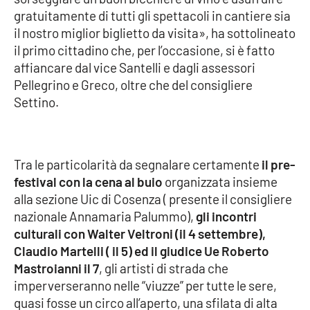
gratuitamente di tutti gli spettacoli in cantiere sia
il nostro miglior biglietto da visita», ha sottolineato
il primo cittadino che, per l’occasione, si è fatto
EDIZIONI
LOCALI
affiancare dal vice Santelli e dagli assessori
Catanzaro
Pellegrino e Greco, oltre che del consigliere
Settino.
Crotone
Vibo Valentia
Tra le particolarità da segnalare certamente
il pre-
festival con la cena al buio
organizzata insieme
Reggio Calabria
alla sezione Uic di Cosenza ( presente il consigliere
nazionale Annamaria Palummo),
gli incontri
Cosenza
culturali con Walter Veltroni (il 4 settembre),
Claudio Martelli ( il 5) ed il giudice Ue Roberto
Lamezia Terme
Mastroianni il 7
, gli artisti di strada che
imperverseranno nelle “viuzze” per tutte le sere,
quasi fosse un circo all’aperto, una sfilata di alta