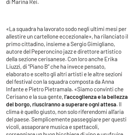
di Marina Rei.
Parchi Marini Calabria
Leggendo Alvaro insieme
«La squadra ha lavorato sodo negli ultimi mesi per
allestire un cartellone eccezionale», ha rilanciato il
Imprese Di Calabria
primo cittadino, insieme a Sergio Gimigliano,
autore del Peperoncino jazz e direttore artistico
Le perfidie di Antonella Grippo
della sezione cerisanese. Con loro anche Erika
Liuzzi, di “Piano B” che ha invece pensato,
Venti di comunicazione
elaborato e scelto gli altri artisti e le altre sezioni
del festival con la squadra composta da Anna
Infante e Pietro Pietramala. «Siamo convinti che
STREAMING
Cerisano e la sua gente,
l’accoglienza e la bellezza
LaC TV
del borgo, riusciranno a superare ogni attesa
. Il
clima è quello giusto, non solo riferendomi all’aria
LaC Network
del paese. Semplicemente passeggiare per questi
vicoli, assaporare musica e spettacoli,
sorseggiare un buon bicchiere di vino e usufruire
LaC OnAir