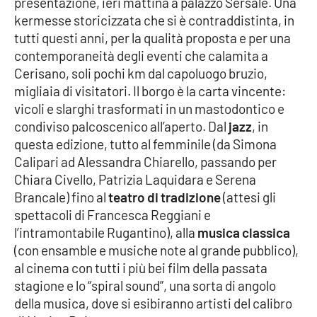
presentazione, ieri mattina a palazzo Sersale. Una
kermesse storicizzata che si è contraddistinta, in
Cultura
tutti questi anni, per la qualità proposta e per una
contemporaneità degli eventi che calamita a
Economia e Lavoro
Cerisano, soli pochi km dal capoluogo bruzio,
migliaia di visitatori. Il borgo è la carta vincente:
Politica
vicoli e slarghi trasformati in un mastodontico e
condiviso palcoscenico all’aperto. Dal
jazz
, in
Sanità
questa edizione, tutto al femminile (da Simona
Calipari ad Alessandra Chiarello, passando per
Società
Chiara Civello, Patrizia Laquidara e Serena
Brancale) fino al
teatro di tradizione
(attesi gli
Sport
spettacoli di Francesca Reggiani e
l’intramontabile Rugantino), alla
musica classica
(con ensamble e musiche note al grande pubblico),
RUBRICHE
al cinema con tutti i più bei film della passata
stagione e lo “spiral sound”, una sorta di angolo
Good Morning Vietnam
della musica, dove si esibiranno artisti del calibro