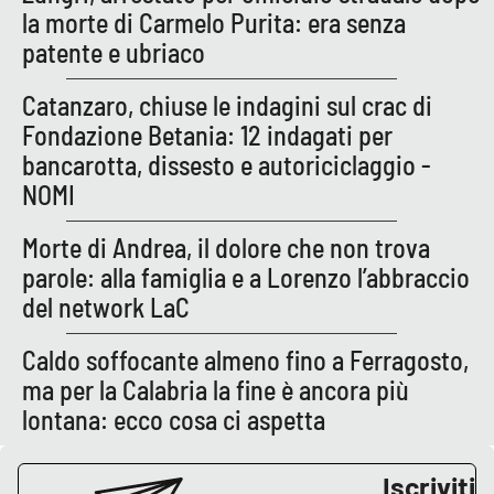
Lacplay.it
la morte di Carmelo Purita: era senza
patente e ubriaco
Lactv.it
Catanzaro, chiuse le indagini sul crac di
Laconair.it
Fondazione Betania: 12 indagati per
bancarotta, dissesto e autoriciclaggio -
Lacitymag.it
NOMI
Lacapitalenews.it
Morte di Andrea, il dolore che non trova
parole: alla famiglia e a Lorenzo l’abbraccio
Ilreggino.it
del network LaC
Cosenzachannel.it
Caldo soffocante almeno fino a Ferragosto,
ma per la Calabria la fine è ancora più
Ilvibonese.it
lontana: ecco cosa ci aspetta
Catanzarochannel.it
Iscriviti