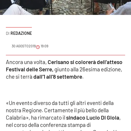
Sanità
Sport
REDAZIONE
Cultura
30 AGOSTO 2019
19:09
Podcast
Ancora una volta,
Cerisano si colorerà dell’atteso
Meteo
Festival delle Serre,
giunto alla 26esima edizione,
che si terrà
dall’1 all’8 settembre
.
Editoriali
VIDEO
«Un evento diverso da tutti gli altri eventi della
nostra Regione. Certamente il più bello della
Ambiente
Calabria», ha rimarcato il
sindaco Lucio Di Gioia
,
nel corso della conferenza stampa di
Cronaca