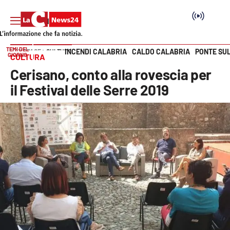
TEMI DEL
INCENDI CALABRIA
CALDO CALABRIA
PONTE SU
HOME PAGE
CULTURA
GIORNO
CULTURA
Vai
Cerisano, conto alla rovescia per
SEZIONI
il Festival delle Serre 2019
Cronaca
Politica
Attualità
Economia e lavoro
Italia Mondo