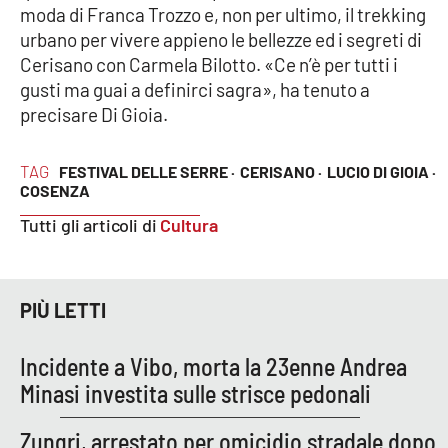
PROGETTI
SPECIALI
moda di Franca Trozzo e, non per ultimo, il trekking
urbano per vivere appieno le bellezze ed i segreti di
Buona Sanità Calabria
Cerisano con Carmela Bilotto. «Ce n’è per tutti i
gusti ma guai a definirci sagra», ha tenuto a
precisare Di Gioia.
LA
CALABRIAVISIONE
TAG
FESTIVAL DELLE SERRE ·
CERISANO ·
LUCIO DI GIOIA ·
Destinazioni
COSENZA
Tutti gli articoli di
Cultura
Eventi
Food
PIÙ LETTI
Storie
Incidente a Vibo, morta la 23enne Andrea
Minasi investita sulle strisce pedonali
LAC
NETWORK
Zungri, arrestato per omicidio stradale dopo