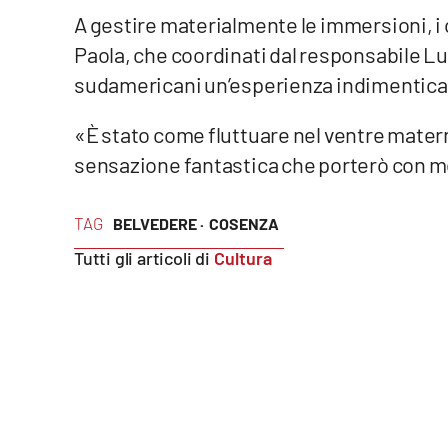
Food
A gestire materialmente le immersioni, i
Paola, che coordinati dal responsabile Lu
Storie
sudamericani un’esperienza indimentica
LaC
«È stato come fluttuare nel ventre matern
Network
sensazione fantastica che porterò con me 
Lacplay.it
TAG
BELVEDERE ·
COSENZA
Lactv.it
Tutti gli articoli di
Cultura
Laconair.it
Lacitymag.it
Lacapitalenews.it
Ilreggino.it