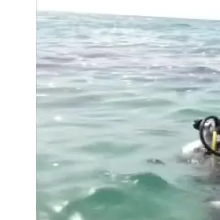
Cultura
Podcast
Meteo
Editoriali
Video
Ambiente
Cronaca
Cultura
Economia e Lavoro