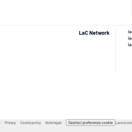
la
LaC Network
la
la
Gestisci preferenze cookie
e
Privacy
Cookie policy
Note legali
Lavora con