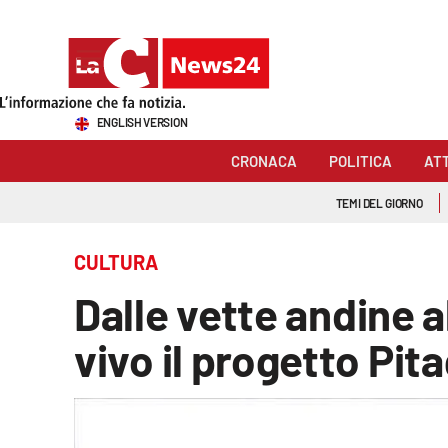
Sezioni
ENGLISH VERSION
Cronaca
CRONACA
POLITICA
AT
Politica
TEMI DEL GIORNO
Attualità
CULTURA
Economia e lavoro
Dalle vette andine a
Italia Mondo
vivo il progetto Pi
Sanità
Sport