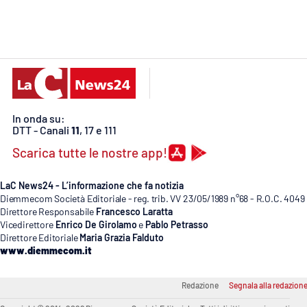
Cosenzachannel.it
Ilvibonese.it
Catanzarochannel.it
In onda su:
App
DTT - Canali
11
, 17 e 111
Android
Scarica tutte le nostre app!
Apple
LaC News24 - L’informazione che fa notizia
Diemmecom Società Editoriale - reg. trib. VV 23/05/1989 n°68 - R.O.C. 4049
Direttore Responsabile
Francesco Laratta
Vicedirettore
Enrico De Girolamo
e
Pablo Petrasso
Direttore Editoriale
Maria Grazia Falduto
www.diemmecom.it
Vai
Redazione
Segnala alla redazion