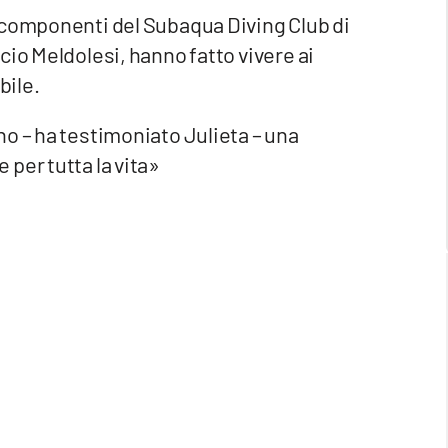
 componenti del Subaqua Diving Club di
cio Meldolesi, hanno fatto vivere ai
bile.
o – ha testimoniato Julieta – una
per tutta la vita»