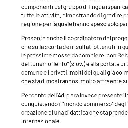
componenti del gruppo di lingua ispanica,
Reggio Calabria
tutte le attività, dimostrando di gradire p
regione per la quale hanno speso solo paro
Cosenza
Presente anche il coordinatore del prog
Lamezia Terme
che sulla scorta dei risultati ottenuti in qu
le prossime mosse da compiere, con Bel
Progetti
speciali
del turismo “lento” (slow) e alla portata di 
comune e i privati, molti dei quali già coi
Buona Sanità Calabria
che sta dimostrandosi molto attraente sul 
La
Per conto dell’Adip era invece presente il
Calabriavisione
conquistando il “mondo sommerso” degli a
Destinazioni
creazione di una didattica che sta pren
Eventi
internazionale.