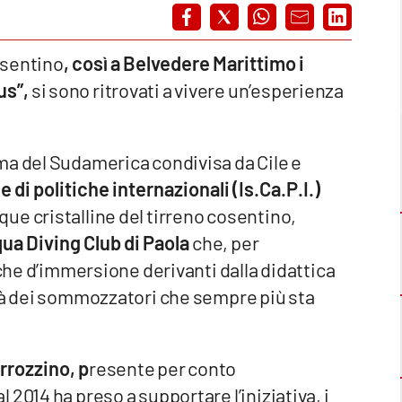
cosentino
, così a Belvedere Marittimo i
us”,
si sono ritrovati a vivere un’esperienza
ma del Sudamerica condivisa da Cile e
 di politiche internazionali (Is.Ca.P.I.)
ue cristalline del tirreno cosentino,
a Diving Club di Paola
che, per
iche d’immersione derivanti dalla didattica
ità dei sommozzatori che sempre più sta
rrozzino, p
resente per conto
2014 ha preso a supportare l’iniziativa, i