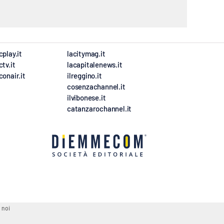
cplay.it
lacitymag.it
ctv.it
lacapitalenews.it
conair.it
ilreggino.it
cosenzachannel.it
ilvibonese.it
catanzarochannel.it
 noi