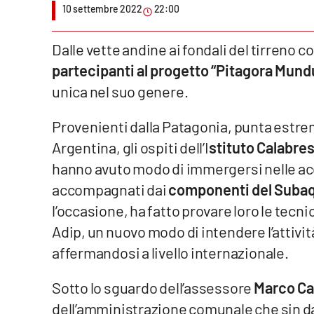
10 settembre 2022
22:00
Venti di comunicazione
Dalle vette andine ai fondali del tirreno 
partecipanti al progetto “Pitagora Mund
Streaming
unica nel suo genere.
LaC TV
Provenienti dalla Patagonia, punta estre
LaC Network
Argentina, gli ospiti dell’I
stituto Calabrese
LaC OnAir
hanno avuto modo di immergersi nelle acq
accompagnati dai
componenti del Subaqu
Edizioni
l’occasione, ha fatto provare loro le tecn
locali
Adip, un nuovo modo di intendere l’attiv
Catanzaro
affermandosi a livello internazionale.
Crotone
Sotto lo sguardo dell’assessore
Marco Ca
dell’amministrazione comunale che sin dal 
Vibo Valentia