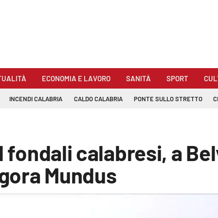
TUALITÀ
ECONOMIA E LAVORO
SANITÀ
SPORT
CUL
INCENDI CALABRIA
CALDO CALABRIA
PONTE SULLO STRETTO
C
l fondali calabresi, a Be
tagora Mundus