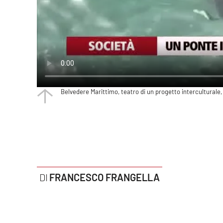
Politica
Sanità
Società
Sport
Belvedere Marittimo, teatro di un progetto interculturale,
Rubriche
Good Morning Vietnam
Parchi Marini Calabria
Leggendo Alvaro insieme
FRANCESCO FRANGELLA
Imprese Di Calabria
Le perfidie di Antonella Grippo