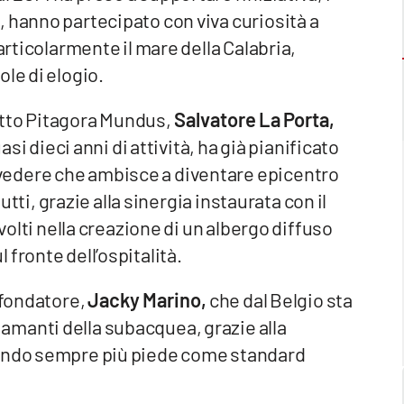
 hanno partecipato con viva curiosità a
articolarmente il mare della Calabria,
le di elogio.
etto Pitagora Mundus,
Salvatore La Porta,
asi dieci anni di attività, ha già pianificato
vedere che ambisce a diventare epicentro
tutti, grazie alla sinergia instaurata con il
nvolti nella creazione di un albergo diffuso
fronte dell’ospitalità.
 fondatore,
Jacky Marino,
che dal Belgio sta
manti della subacquea, grazie alla
dendo sempre più piede come standard