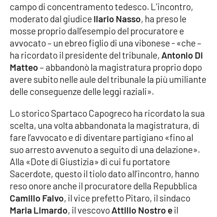
campo di concentramento tedesco. L’incontro,
moderato dal giudice
Ilario Nasso
, ha preso le
Cultura
mosse proprio dall’esempio del procuratore e
avvocato – un ebreo figlio di una vibonese - «che –
Economia e Lavoro
ha ricordato il presidente del tribunale,
Antonio Di
Matteo
– abbandonò la magistratura proprio dopo
Politica
avere subito nelle aule del tribunale la più umiliante
delle conseguenze delle leggi raziali».
Sanità
Lo storico Spartaco Capogreco ha ricordato la sua
Società
scelta, una volta abbandonata la magistratura, di
fare l’avvocato e di diventare partigiano «fino al
Sport
suo arresto avvenuto a seguito di una delazione».
Alla «Dote di Giustizia» di cui fu portatore
Sacerdote, questo il tiolo dato all’incontro, hanno
RUBRICHE
reso onore anche il procuratore della Repubblica
Camillo Falvo
, il vice prefetto Pitaro, il sindaco
Good Morning Vietnam
Maria Limardo
, il vescovo
Attilio Nostro e
il