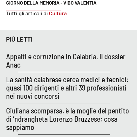
GIORNO DELLA MEMORIA ·
VIBO VALENTIA
Tutti gli articoli di
Cultura
EDIZIONI
LOCALI
Catanzaro
PIÙ LETTI
Crotone
Appalti e corruzione in Calabria, il dossier
Anac
Vibo Valentia
La sanità calabrese cerca medici e tecnici:
Reggio Calabria
quasi 100 dirigenti e altri 39 professionisti
nei nuovi concorsi
Cosenza
Giuliana scomparsa, è la moglie del pentito
Lamezia Terme
di ’ndrangheta Lorenzo Bruzzese: cosa
sappiamo