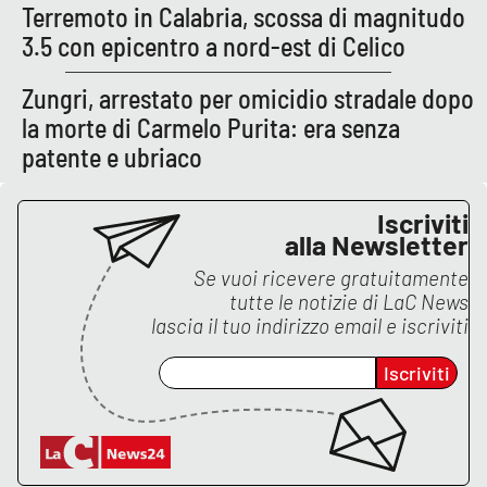
PROGETTI
SPECIALI
Terremoto in Calabria, scossa di magnitudo
3.5 con epicentro a nord-est di Celico
Buona Sanità Calabria
Zungri, arrestato per omicidio stradale dopo
la morte di Carmelo Purita: era senza
LA
CALABRIAVISIONE
patente e ubriaco
Destinazioni
Iscriviti
alla Newsletter
Eventi
Se vuoi ricevere gratuitamente
tutte le notizie di
LaC News
Food
lascia il tuo indirizzo email e iscriviti
Storie
Iscriviti
LAC
NETWORK