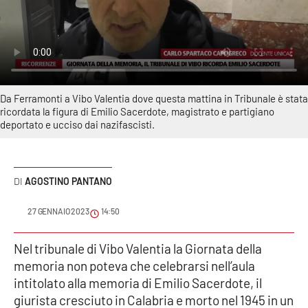
Sanità
Sport
Cultura
Da Ferramonti a Vibo Valentia dove questa mattina in Tribunale è stata
ricordata la figura di Emilio Sacerdote, magistrato e partigiano
Podcast
deportato e ucciso dai nazifascisti.
Meteo
AGOSTINO PANTANO
Editoriali
27 GENNAIO 2023
14:50
VIDEO
Nel tribunale di Vibo Valentia la Giornata della
memoria non poteva che celebrarsi nell’aula
Ambiente
intitolato alla memoria di Emilio Sacerdote, il
giurista cresciuto in Calabria e morto nel 1945 in un
Cronaca