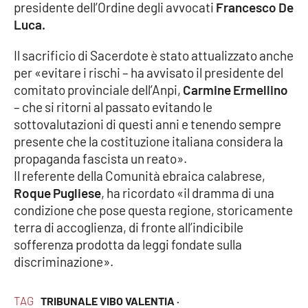
presidente dell’Ordine degli avvocati
Francesco De
Parchi Marini Calabria
Luca.
Leggendo Alvaro insieme
Il sacrificio di Sacerdote è stato attualizzato anche
per «evitare i rischi – ha avvisato il presidente del
Imprese Di Calabria
comitato provinciale dell’Anpi,
Carmine Ermellino
– che si ritorni al passato evitando le
Le perfidie di Antonella Grippo
sottovalutazioni di questi anni e tenendo sempre
presente che la costituzione italiana considera la
Venti di comunicazione
propaganda fascista un reato».
Il referente della Comunità ebraica calabrese,
Roque Pugliese
, ha ricordato «il dramma di una
STREAMING
condizione che pose questa regione, storicamente
terra di accoglienza, di fronte all’indicibile
LaC TV
sofferenza prodotta da leggi fondate sulla
discriminazione».
LaC Network
TAG
TRIBUNALE VIBO VALENTIA ·
LaC OnAir