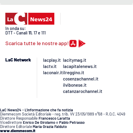
Lacplay.it
Lactv.it
In onda su:
Laconair.it
DTT - Canali
11
, 17 e 111
Scarica tutte le nostre app!
Lacitymag.it
LaC Network
lacplay.it
lacitymag.it
Lacapitalenews.it
lactv.it
lacapitalenews.it
laconair.it
ilreggino.it
Ilreggino.it
cosenzachannel.it
ilvibonese.it
catanzarochannel.it
Cosenzachannel.it
Ilvibonese.it
LaC News24 - L’informazione che fa notizia
Diemmecom Società Editoriale - reg. trib. VV 23/05/1989 n°68 - R.O.C. 4049
Direttore Responsabile
Francesco Laratta
Catanzarochannel.it
Vicedirettore
Enrico De Girolamo
e
Pablo Petrasso
Direttore Editoriale
Maria Grazia Falduto
www.diemmecom.it