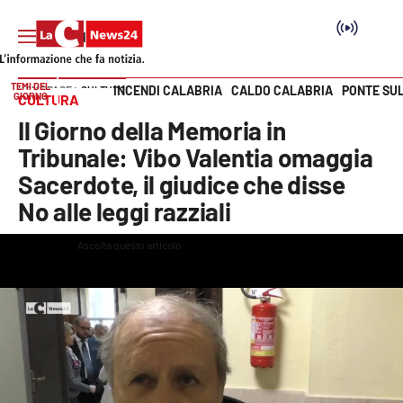
TEMI DEL
INCENDI CALABRIA
CALDO CALABRIA
PONTE SU
HOME PAGE
CULTURA
GIORNO
CULTURA
Vai
Il Giorno della Memoria in
SEZIONI
Tribunale: Vibo Valentia omaggia
Sacerdote, il giudice che disse
Cronaca
No alle leggi razziali
Politica
Ascolta questo articolo
This
is
The media could not be loaded, either because the server or
a
modal
Attualità
network failed or because the format is not supported.
window.
Economia e lavoro
Italia Mondo