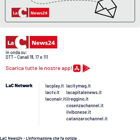
APP
Android
Apple
In onda su:
DTT - Canali
11
, 17 e 111
Scarica tutte le nostre app!
LaC Network
lacplay.it
lacitymag.it
lactv.it
lacapitalenews.it
laconair.it
ilreggino.it
cosenzachannel.it
ilvibonese.it
catanzarochannel.it
LaC News24 - L’informazione che fa notizia