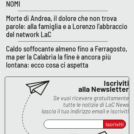
Lacplay.it
NOMI
Lactv.it
Morte di Andrea, il dolore che non trova
parole: alla famiglia e a Lorenzo l’abbraccio
Laconair.it
del network LaC
Lacitymag.it
Caldo soffocante almeno fino a Ferragosto,
ma per la Calabria la fine è ancora più
Lacapitalenews.it
lontana: ecco cosa ci aspetta
Ilreggino.it
Iscriviti
alla Newsletter
Cosenzachannel.it
Se vuoi ricevere gratuitamente
tutte le notizie di
LaC News
Ilvibonese.it
lascia il tuo indirizzo email e iscriviti
Catanzarochannel.it
Iscriviti