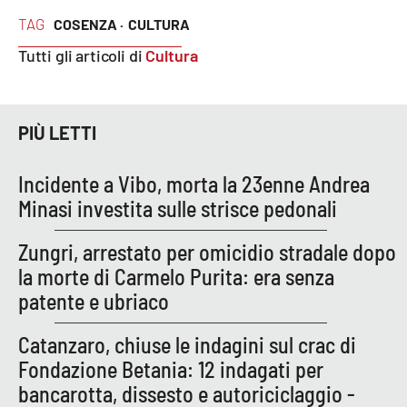
PROGETTI
SPECIALI
TAG
COSENZA ·
CULTURA
Buona Sanità Calabria
Tutti gli articoli di
Cultura
LA
CALABRIAVISIONE
PIÙ LETTI
Destinazioni
Incidente a Vibo, morta la 23enne Andrea
Minasi investita sulle strisce pedonali
Eventi
Zungri, arrestato per omicidio stradale dopo
Food
la morte di Carmelo Purita: era senza
patente e ubriaco
Storie
Catanzaro, chiuse le indagini sul crac di
Fondazione Betania: 12 indagati per
LAC
NETWORK
bancarotta, dissesto e autoriciclaggio -