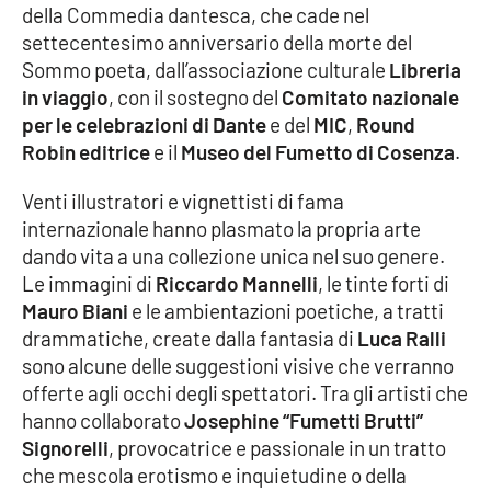
della Commedia dantesca, che cade nel
settecentesimo anniversario della morte del
Cultura
Sommo poeta, dall’associazione culturale
Libreria
in viaggio
, con il sostegno del
Comitato nazionale
Economia e Lavoro
per le celebrazioni di Dante
e del
MIC
,
Round
Robin editrice
e il
Museo del Fumetto di Cosenza
.
Politica
Venti illustratori e vignettisti di fama
Sanità
internazionale hanno plasmato la propria arte
dando vita a una collezione unica nel suo genere.
Società
Le immagini di
Riccardo Mannelli
, le tinte forti di
Mauro Biani
e le ambientazioni poetiche, a tratti
Sport
drammatiche, create dalla fantasia di
Luca Ralli
sono alcune delle suggestioni visive che verranno
offerte agli occhi degli spettatori. Tra gli artisti che
RUBRICHE
hanno collaborato
Josephine “Fumetti Brutti”
Signorelli
, provocatrice e passionale in un tratto
Good Morning Vietnam
che mescola erotismo e inquietudine o della