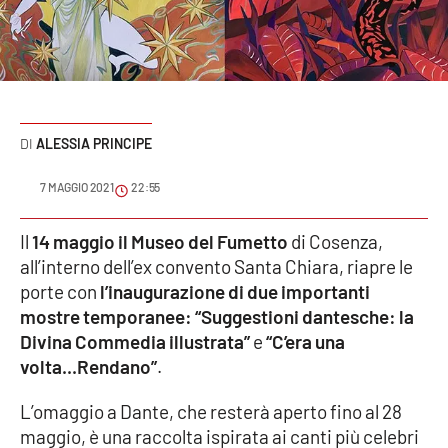
Sanità
Sport
Cultura
ALESSIA PRINCIPE
Podcast
7 MAGGIO 2021
22:55
Meteo
Il
14 maggio il Museo del Fumetto
di Cosenza,
all’interno dell’ex convento Santa Chiara, riapre le
Editoriali
porte con
l’inaugurazione di due importanti
mostre temporanee:
“Suggestioni dantesche: la
Divina Commedia illustrata”
e
“C’era una
VIDEO
volta...Rendano”
.
Ambiente
L’omaggio a Dante, che resterà aperto fino al 28
maggio, è una raccolta ispirata ai canti più celebri
Cronaca