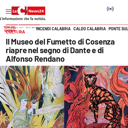
TEMI DEL
INCENDI CALABRIA
CALDO CALABRIA
PONTE SU
HOME PAGE
CULTURA
GIORNO
CULTURA
Vai
Il Museo del Fumetto di Cosenza
SEZIONI
riapre nel segno di Dante e di
Alfonso Rendano
Cronaca
Politica
Attualità
Economia e lavoro
Italia Mondo