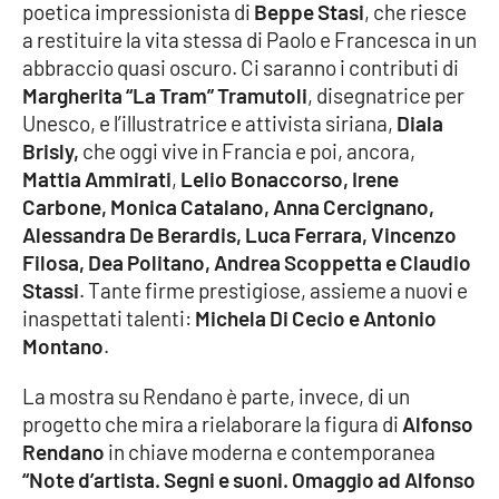
poetica impressionista di
Beppe Stasi
, che riesce
Parchi Marini Calabria
a restituire la vita stessa di Paolo e Francesca in un
abbraccio quasi oscuro. Ci saranno i contributi di
Leggendo Alvaro insieme
Margherita “La Tram” Tramutoli
, disegnatrice per
Unesco, e l’illustratrice e attivista siriana,
Diala
Imprese Di Calabria
Brisly,
che oggi vive in Francia e poi, ancora,
Mattia Ammirati
,
Lelio Bonaccorso, Irene
Le perfidie di Antonella Grippo
Carbone, Monica Catalano, Anna Cercignano,
Alessandra De Berardis, Luca Ferrara, Vincenzo
Venti di comunicazione
Filosa, Dea Politano, Andrea Scoppetta e Claudio
Stassi
. Tante firme prestigiose, assieme a nuovi e
inaspettati talenti:
Michela Di Cecio e Antonio
STREAMING
Montano
.
LaC TV
La mostra su Rendano è parte, invece, di un
progetto che mira a rielaborare la figura di
Alfonso
LaC Network
Rendano
in chiave moderna e contemporanea
“Note d’artista. Segni e suoni. Omaggio ad Alfonso
LaC OnAir