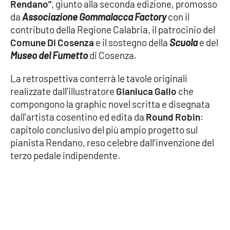
Rendano”
, giunto alla seconda edizione, promosso
da
Associazione Gommalacca Factory
con il
contributo della Regione Calabria, il patrocinio del
EDIZIONI
LOCALI
Comune Di Cosenza
e il sostegno della
Scuola
e del
Museo del Fumetto
di Cosenza.
Catanzaro
La retrospettiva conterrà le tavole originali
Crotone
realizzate dall’illustratore
Gianluca Gallo
che
compongono la graphic novel scritta e disegnata
Vibo Valentia
dall'artista cosentino ed edita da
Round Robin
:
capitolo conclusivo del più ampio progetto sul
Reggio Calabria
pianista Rendano, reso celebre dall’invenzione del
terzo pedale indipendente.
Cosenza
Lamezia Terme