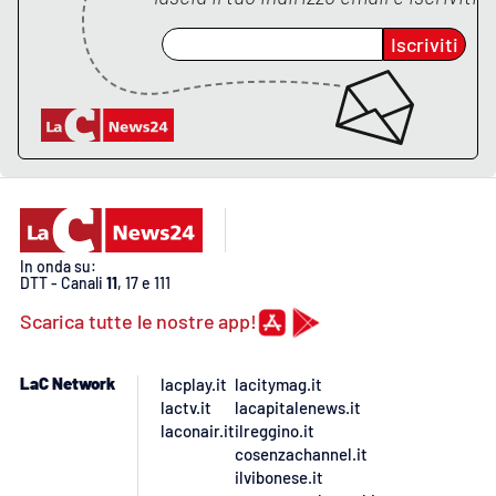
Lacplay.it
Iscriviti
Lactv.it
Laconair.it
Lacitymag.it
Lacapitalenews.it
In onda su:
DTT - Canali
11
, 17 e 111
Ilreggino.it
Scarica tutte le nostre app!
Cosenzachannel.it
LaC Network
lacplay.it
lacitymag.it
Ilvibonese.it
lactv.it
lacapitalenews.it
laconair.it
ilreggino.it
cosenzachannel.it
Catanzarochannel.it
ilvibonese.it