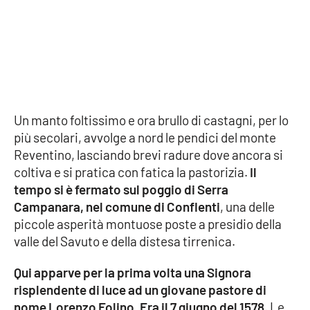
Cultura
Economia e Lavoro
Politica
Un manto foltissimo e ora brullo di castagni, per lo
Sanità
più secolari, avvolge a nord le pendici del monte
Reventino, lasciando brevi radure dove ancora si
Società
coltiva e si pratica con fatica la pastorizia.
Il
tempo si è fermato sul poggio di Serra
Campanara, nel comune di Conflenti
, una delle
Sport
piccole asperità montuose poste a presidio della
valle del Savuto e della distesa tirrenica.
RUBRICHE
Qui apparve per la prima volta una Signora
Good Morning Vietnam
risplendente di luce ad un giovane pastore di
nome Lorenzo Folino.
Era il 7 giugno del 1578
. Le