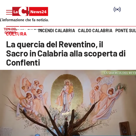
TEMI DEL
INCENDI CALABRIA
CALDO CALABRIA
PONTE SU
HOME PAGE
CULTURA
GIORNO
CULTURA
Vai
La quercia del Reventino, il
SEZIONI
Sacro in Calabria alla scoperta di
Conflenti
Cronaca
Politica
Attualità
Economia e lavoro
Italia Mondo