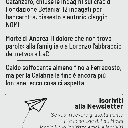
Catanzaro, chiuse le indagini sul crac di
PROGETTI
SPECIALI
Fondazione Betania: 12 indagati per
Buona Sanità Calabria
bancarotta, dissesto e autoriciclaggio -
NOMI
LA
Morte di Andrea, il dolore che non trova
CALABRIAVISIONE
parole: alla famiglia e a Lorenzo l’abbraccio
Destinazioni
del network LaC
Eventi
Caldo soffocante almeno fino a Ferragosto,
ma per la Calabria la fine è ancora più
Food
lontana: ecco cosa ci aspetta
Storie
Iscriviti
alla Newsletter
Se vuoi ricevere gratuitamente
LAC
NETWORK
tutte le notizie di
LaC News
lascia il tuo indirizzo email e iscriviti