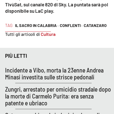
TivùSat, sul canale 820 di Sky. La puntata sarà poi
disponibile su LaC play.
EDIZIONI
LOCALI
TAG
IL SACRO IN CALABRIA ·
CONFLENTI ·
CATANZARO
Catanzaro
Tutti gli articoli di
Cultura
Crotone
PIÙ LETTI
Vibo Valentia
Incidente a Vibo, morta la 23enne Andrea
Reggio Calabria
Minasi investita sulle strisce pedonali
Cosenza
Zungri, arrestato per omicidio stradale dopo
la morte di Carmelo Purita: era senza
Lamezia Terme
patente e ubriaco