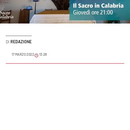
Sanità
Sport
Cultura
REDAZIONE
Podcast
17 MARZO 2022
13:28
Meteo
Editoriali
VIDEO
Ambiente
Cronaca