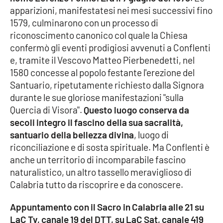
apparizioni, manifestatesi nei mesi successivi fino
Parchi Marini Calabria
1579, culminarono con un processo di
riconoscimento canonico col quale la Chiesa
Leggendo Alvaro insieme
confermò gli eventi prodigiosi avvenuti a Conflenti
e, tramite il Vescovo Matteo Pierbenedetti, nel
Imprese Di Calabria
1580 concesse al popolo festante l'erezione del
Santuario, ripetutamente richiesto dalla Signora
Le perfidie di Antonella Grippo
durante le sue gloriose manifestazioni "sulla
Quercia di Visora".
Questo luogo conserva da
Venti di comunicazione
secoli integro il fascino della sua sacralità,
santuario della bellezza divina
, luogo di
riconciliazione e di sosta spirituale. Ma Conflenti è
STREAMING
anche un territorio di incomparabile fascino
LaC TV
naturalistico, un altro tassello meraviglioso di
Calabria tutto da riscoprire e da conoscere.
LaC Network
Appuntamento con il Sacro in Calabria alle 21 su
LaC Tv, canale 19 del DTT, su LaC Sat, canale 419
LaC OnAir