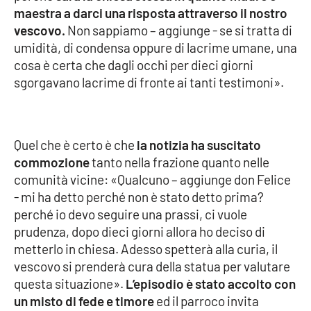
maestra a darci una risposta attraverso il nostro
vescovo.
Non sappiamo – aggiunge - se si tratta di
Cultura
umidità, di condensa oppure di lacrime umane, una
cosa è certa che dagli occhi per dieci giorni
Economia e Lavoro
sgorgavano lacrime di fronte ai tanti testimoni».
Politica
Sanità
Quel che è certo è che
la notizia ha suscitato
commozione
tanto nella frazione quanto nelle
Società
comunità vicine: «Qualcuno – aggiunge don Felice
- mi ha detto perché non è stato detto prima?
Sport
perché io devo seguire una prassi, ci vuole
prudenza, dopo dieci giorni allora ho deciso di
metterlo in chiesa. Adesso spetterà alla curia, il
RUBRICHE
vescovo si prenderà cura della statua per valutare
questa situazione».
L’episodio è stato accolto con
Good Morning Vietnam
un misto di fede e timore
ed il parroco invita