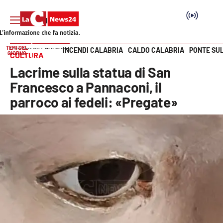
TEMI DEL
INCENDI CALABRIA
CALDO CALABRIA
PONTE SU
HOME PAGE
CULTURA
GIORNO
CULTURA
Vai
Lacrime sulla statua di San
SEZIONI
Francesco a Pannaconi, il
parroco ai fedeli: «Pregate»
Cronaca
Politica
Attualità
Economia e lavoro
Italia Mondo