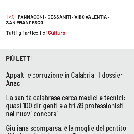
PROGETTI
SPECIALI
Buona Sanità Calabria
TAG
PANNACONI ·
CESSANITI ·
VIBO VALENTIA ·
SAN FRANCESCO
Tutti gli articoli di
Cultura
LA
CALABRIAVISIONE
Destinazioni
PIÙ LETTI
Eventi
Appalti e corruzione in Calabria, il dossier
Anac
Food
La sanità calabrese cerca medici e tecnici:
Storie
quasi 100 dirigenti e altri 39 professionisti
nei nuovi concorsi
LAC
NETWORK
Giuliana scomparsa, è la moglie del pentito