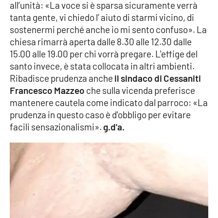
all’unità: «La voce si è sparsa sicuramente verrà
Parchi Marini Calabria
tanta gente, vi chiedo l’ aiuto di starmi vicino, di
sostenermi perché anche io mi sento confuso». La
Leggendo Alvaro insieme
chiesa rimarrà aperta dalle 8.30 alle 12.30 dalle
15.00 alle 19.00 per chi vorrà pregare. L'effige del
Imprese Di Calabria
santo invece, è stata collocata in altri ambienti.
Ribadisce prudenza anche
il sindaco di Cessaniti
Le perfidie di Antonella Grippo
Francesco Mazzeo
che sulla vicenda preferisce
mantenere cautela come indicato dal parroco: «La
Venti di comunicazione
prudenza in questo caso è d'obbligo per evitare
facili sensazionalismi».
g.d'a.
STREAMING
LaC TV
LaC Network
LaC OnAir