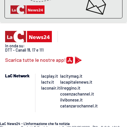
APP
Android
Apple
In onda su:
DTT - Canali
11
, 17 e 111
Scarica tutte le nostre app!
LaC Network
lacplay.it
lacitymag.it
lactv.it
lacapitalenews.it
laconair.it
ilreggino.it
cosenzachannel.it
ilvibonese.it
catanzarochannel.it
LaC News24 - L’informazione che fa notizia