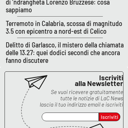
di ’ndrangheta Lorenzo Bruzzese: cosa
Lacplay.it
sappiamo
Lactv.it
Terremoto in Calabria, scossa di magnitudo
3.5 con epicentro a nord-est di Celico
Laconair.it
Delitto di Garlasco, il mistero della chiamata
Lacitymag.it
delle 13.27: quei dodici secondi che ancora
fanno discutere
Lacapitalenews.it
Ilreggino.it
Iscriviti
alla Newsletter
Cosenzachannel.it
Se vuoi ricevere gratuitamente
tutte le notizie di
LaC News
Ilvibonese.it
lascia il tuo indirizzo email e iscriviti
Iscriviti
Catanzarochannel.it