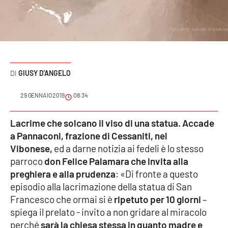
Sanità
Sport
Cultura
GIUSY D'ANGELO
Podcast
29 GENNAIO 2019
08:34
Meteo
Lacrime che solcano il viso di una statua.
Accade
a Pannaconi, frazione di Cessaniti, nel
Editoriali
Vibonese,
ed a darne notizia ai fedeli è lo stesso
parroco
don Felice Palamara
che invita alla
preghiera e alla prudenza
: «Di fronte a questo
VIDEO
episodio alla lacrimazione della statua di San
Ambiente
Francesco che ormai si è
ripetuto per 10 giorni
–
spiega il prelato - invito a non gridare al miracolo
Cronaca
perché
sarà la chiesa stessa in quanto madre e