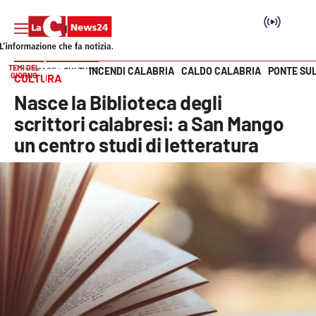
TEMI DEL
INCENDI CALABRIA
CALDO CALABRIA
PONTE SU
HOME PAGE
CULTURA
GIORNO
CULTURA
Vai
Nasce la Biblioteca degli
SEZIONI
scrittori calabresi: a San Mango
un centro studi di letteratura
Cronaca
Politica
Attualità
Economia e lavoro
Italia Mondo