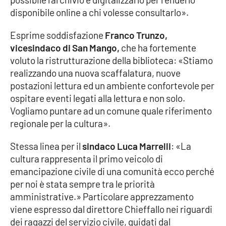
PROGETTI
SPECIALI
disponibile online a chi volesse consultarlo».
Buona Sanità Calabria
Esprime soddisfazione
Franco Trunzo,
vicesindaco di San Mango,
che ha fortemente
voluto la ristrutturazione della biblioteca: «Stiamo
LA
CALABRIAVISIONE
realizzando una nuova scaffalatura, nuove
postazioni lettura ed un ambiente confortevole per
Destinazioni
ospitare eventi legati alla lettura e non solo.
Vogliamo puntare ad un comune quale riferimento
Eventi
regionale per la cultura».
Food
Stessa linea per il
sindaco Luca Marrelli
: «La
cultura rappresenta il primo veicolo di
Storie
emancipazione civile di una comunità ecco perché
per noi è stata sempre tra le priorità
amministrative.» Particolare apprezzamento
LAC
NETWORK
viene espresso dal direttore Chieffallo nei riguardi
dei ragazzi del servizio civile, guidati dal