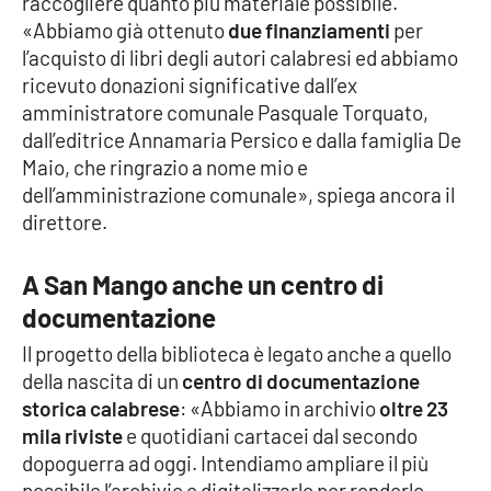
raccogliere quanto più materiale possibile.
«Abbiamo già ottenuto
due finanziamenti
per
l’acquisto di libri degli autori calabresi ed abbiamo
EDIZIONI
ricevuto donazioni significative dall’ex
LOCALI
amministratore comunale Pasquale Torquato,
Catanzaro
dall’editrice Annamaria Persico e dalla famiglia De
Maio, che ringrazio a nome mio e
Crotone
dell’amministrazione comunale», spiega ancora il
direttore.
Vibo Valentia
A San Mango anche un centro di
Reggio Calabria
documentazione
Il progetto della biblioteca è legato anche a quello
Cosenza
della nascita di un
centro di documentazione
storica calabrese
: «Abbiamo in archivio
oltre 23
Lamezia Terme
mila riviste
e quotidiani cartacei dal secondo
dopoguerra ad oggi. Intendiamo ampliare il più
possibile l’archivio e digitalizzarlo per renderlo