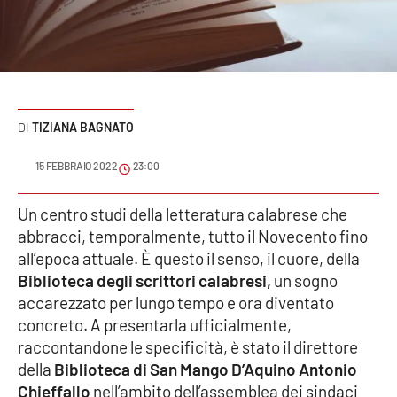
Sanità
Sport
Cultura
TIZIANA BAGNATO
Podcast
15 FEBBRAIO 2022
23:00
Meteo
Un centro studi della letteratura calabrese che
abbracci, temporalmente, tutto il Novecento fino
Editoriali
all’epoca attuale. È questo il senso, il cuore, della
Biblioteca degli scrittori calabresi,
un sogno
accarezzato per lungo tempo e ora diventato
VIDEO
concreto. A presentarla ufficialmente,
Ambiente
raccontandone le specificità, è stato il direttore
della
Biblioteca di San Mango D’Aquino Antonio
Cronaca
Chieffallo
nell’ambito dell’assemblea dei sindaci