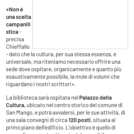
Parchi Marini Calabria
«Non è
una scelta
Leggendo Alvaro insieme
campanili
stica
-
Imprese Di Calabria
precisa
Chieffallo
Le perfidie di Antonella Grippo
- dato che la cultura, per sua stessa essenza, è
universale, ma riteniamo necessario offrire una
Venti di comunicazione
sede dove ospitare, organicamente e quanto più
esaustivamente possibile, la mole di volumi che
riguardano i nostri scrittori».
STREAMING
La biblioteca sarà ospitata nel
Palazzo della
LaC TV
Cultura,
ubicato nel centro storico del comune di
San Mango, e potrà avvalersi, per le sue attività, di
LaC Network
una sala convegni di circa
120 posti
, situata al
primo piano dell’edificio. L’obiettivo è quello di
LaC OnAir