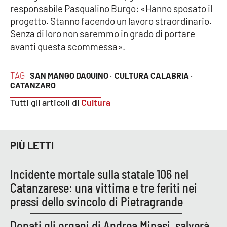
Lacplay.it
responsabile Pasqualino Burgo: «Hanno sposato il
progetto. Stanno facendo un lavoro straordinario.
Lactv.it
Senza di loro non saremmo in grado di portare
avanti questa scommessa».
Laconair.it
TAG
SAN MANGO DAQUINO ·
CULTURA CALABRIA ·
Lacitymag.it
CATANZARO
Tutti gli articoli di
Cultura
Lacapitalenews.it
Ilreggino.it
PIÙ LETTI
Cosenzachannel.it
Incidente mortale sulla statale 106 nel
Ilvibonese.it
Catanzarese: una vittima e tre feriti nei
pressi dello svincolo di Pietragrande
Catanzarochannel.it
Donati gli organi di Andrea Minasi, salverà