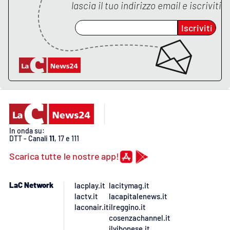
lascia il tuo indirizzo email e iscriviti
Iscriviti
In onda su:
DTT - Canali
11
, 17 e 111
Scarica tutte le nostre app!
LaC Network
lacplay.it
lacitymag.it
lactv.it
lacapitalenews.it
laconair.it
ilreggino.it
cosenzachannel.it
ilvibonese.it