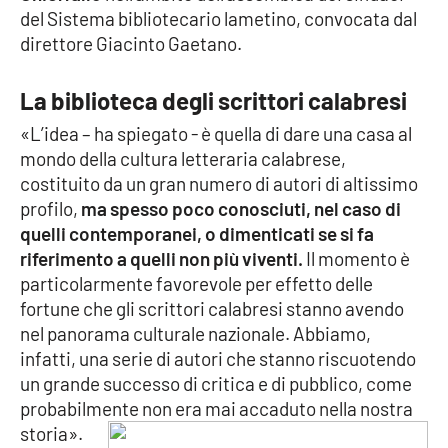
del Sistema bibliotecario lametino, convocata dal
direttore Giacinto Gaetano.
Cultura
Economia e Lavoro
La biblioteca degli scrittori calabresi
«L’idea – ha spiegato - è quella di dare una casa al
Politica
mondo della cultura letteraria calabrese,
costituito da un gran numero di autori di altissimo
Sanità
profilo,
ma spesso poco conosciuti, nel caso di
quelli contemporanei, o dimenticati se si fa
Società
riferimento a quelli non più viventi.
Il momento è
particolarmente favorevole per effetto delle
Sport
fortune che gli scrittori calabresi stanno avendo
nel panorama culturale nazionale. Abbiamo,
infatti, una serie di autori che stanno riscuotendo
RUBRICHE
un grande successo di critica e di pubblico, come
probabilmente non era mai accaduto nella nostra
Good Morning Vietnam
storia».