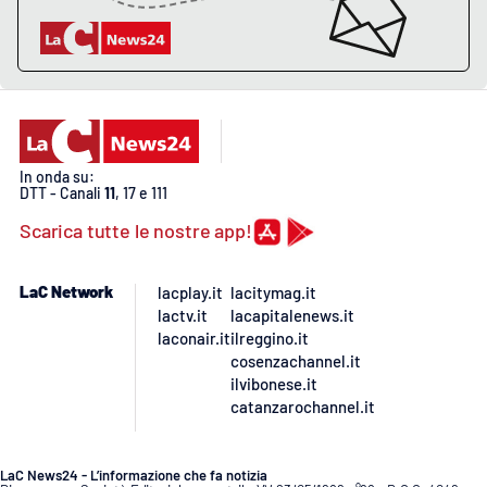
PROGETTI
SPECIALI
Buona Sanità Calabria
LA
CALABRIAVISIONE
In onda su:
Destinazioni
DTT - Canali
11
, 17 e 111
Scarica tutte le nostre app!
Eventi
LaC Network
lacplay.it
lacitymag.it
Food
lactv.it
lacapitalenews.it
laconair.it
ilreggino.it
Storie
cosenzachannel.it
ilvibonese.it
catanzarochannel.it
LAC
NETWORK
LaC News24 - L’informazione che fa notizia