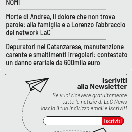
NOMI
Morte di Andrea, il dolore che non trova
EDIZIONI
LOCALI
parole: alla famiglia e a Lorenzo l’abbraccio
del network LaC
Catanzaro
Depuratori nel Catanzarese, manutenzione
Crotone
carente e smaltimenti irregolari: contestato
un danno erariale da 600mila euro
Vibo Valentia
Iscriviti
Reggio Calabria
alla Newsletter
Se vuoi ricevere gratuitamente
Cosenza
tutte le notizie di
LaC News
lascia il tuo indirizzo email e iscriviti
Lamezia Terme
Iscriviti