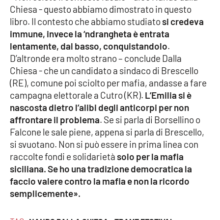
Chiesa - questo abbiamo dimostrato in questo
libro. Il contesto che abbiamo studiato
si credeva
Cultura
immune, invece la ‘ndrangheta è entrata
lentamente, dal basso, conquistandolo
.
Economia e Lavoro
D’altronde era molto strano – conclude Dalla
Chiesa - che un candidato a sindaco di Brescello
Politica
(RE), comune poi sciolto per mafia, andasse a fare
campagna elettorale a Cutro (KR).
L’Emilia si è
Sanità
nascosta dietro l’alibi degli anticorpi per non
affrontare il problema
. Se si parla di Borsellino o
Società
Falcone le sale piene, appena si parla di Brescello,
si svuotano. Non si può essere in prima linea con
Sport
raccolte fondi e solidarietà
solo per la mafia
siciliana. Se ho una tradizione democratica la
faccio valere contro la mafia e non la ricordo
RUBRICHE
semplicemente».
Good Morning Vietnam