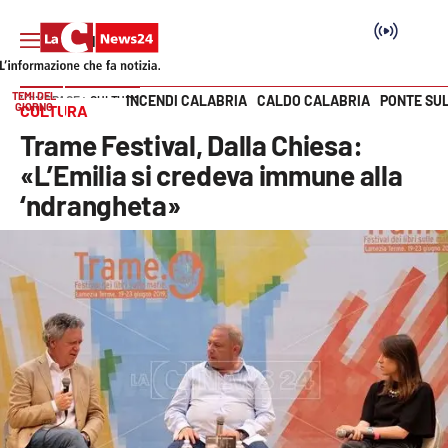
TEMI DEL
INCENDI CALABRIA
CALDO CALABRIA
PONTE SU
HOME PAGE
CULTURA
GIORNO
CULTURA
Vai
Trame Festival, Dalla Chiesa:
SEZIONI
«L’Emilia si credeva immune alla
‘ndrangheta»
Cronaca
Politica
Attualità
Economia e lavoro
Italia Mondo