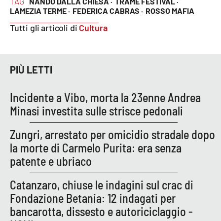
TAG
NANDO DALLA CHIESA ·
TRAME FESTIVAL ·
Parchi Marini Calabria
LAMEZIA TERME ·
FEDERICA CABRAS ·
ROSSO MAFIA
Tutti gli articoli di
Cultura
Leggendo Alvaro insieme
Imprese Di Calabria
PIÙ LETTI
Le perfidie di Antonella Grippo
Incidente a Vibo, morta la 23enne Andrea
Minasi investita sulle strisce pedonali
Venti di comunicazione
Zungri, arrestato per omicidio stradale dopo
la morte di Carmelo Purita: era senza
STREAMING
patente e ubriaco
LaC TV
Catanzaro, chiuse le indagini sul crac di
LaC Network
Fondazione Betania: 12 indagati per
bancarotta, dissesto e autoriciclaggio -
LaC OnAir