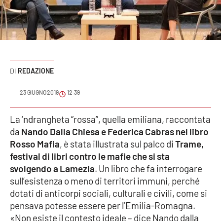
Sanità
Sport
Cultura
REDAZIONE
Podcast
23 GIUGNO 2019
12:39
Meteo
La ‘ndrangheta “rossa”, quella emiliana, raccontata
da
Nando Dalla Chiesa e Federica Cabras nel libro
Editoriali
Rosso Mafia
, è stata illustrata sul palco di
Trame,
festival di libri contro le mafie che si sta
svolgendo a Lamezia
. Un libro che fa interrogare
VIDEO
sull’esistenza o meno di territori immuni, perché
Ambiente
dotati di anticorpi sociali, culturali e civili, come si
pensava potesse essere per l’Emilia-Romagna.
Cronaca
«Non esiste il contesto ideale – dice Nando dalla