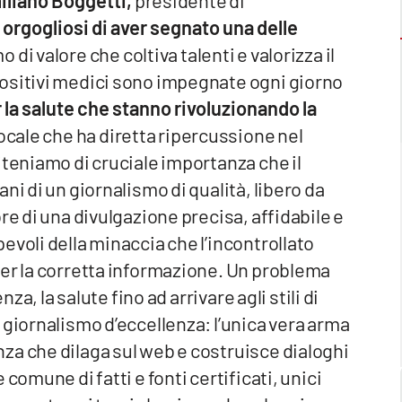
liano Boggetti,
presidente di
orgogliosi di aver segnato una delle
 di valore che coltiva talenti e valorizza il
ositivi medici sono impegnate ogni giorno
 la salute che stanno rivoluzionando la
ale che ha diretta ripercussione nel
iteniamo di cruciale importanza che il
ni di un giornalismo di qualità, libero da
re di una divulgazione precisa, affidabile e
evoli della minaccia che l’incontrollato
per la corretta informazione. Un problema
za, la salute fino ad arrivare agli stili di
 giornalismo d’eccellenza: l’unica vera arma
za che dilaga sul web e costruisce dialoghi
comune di fatti e fonti certificati, unici