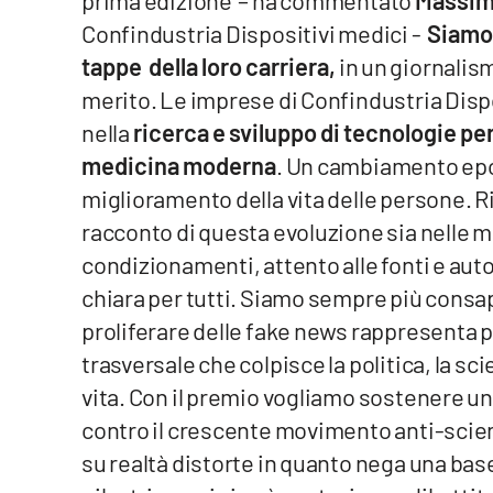
prima edizione – ha commentato
Massimi
Confindustria Dispositivi medici -
Siamo 
Reggio Calabria
tappe della loro carriera,
in un giornalismo
merito. Le imprese di Confindustria Disp
Cosenza
nella
ricerca e sviluppo di tecnologie per
Lamezia Terme
medicina moderna
. Un cambiamento epoc
miglioramento della vita delle persone. R
Progetti
racconto di questa evoluzione sia nelle ma
speciali
condizionamenti, attento alle fonti e auto
Buona Sanità Calabria
chiara per tutti. Siamo sempre più consap
proliferare delle fake news rappresenta 
La
trasversale che colpisce la politica, la scien
Calabriavisione
vita. Con il premio vogliamo sostenere un
Destinazioni
contro il crescente movimento anti-scien
Eventi
su realtà distorte in quanto nega una base 