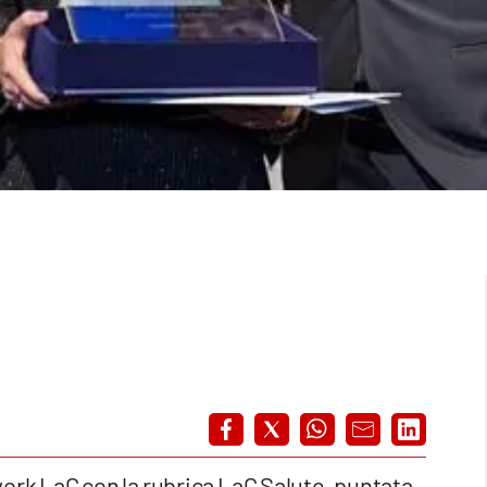
work LaC con la rubrica LaC Salute, puntata