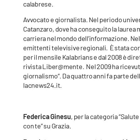
calabrese.
Privacy
Avvocato e giornalista. Nel periodo unive
Cookie policy
Catanzaro, dove ha conseguito la laurea m
carriera nel mondo dell’informazione. Nel 
Note legali
emittenti televisive regionali. È stata co
per il mensile Kalabrians e dal 2008 è dir
rivista Liber@mente. Nel 2009 ha ricevuto a
giornalismo“. Da quattro anni fa parte del
lacnews24.it.
Federica Ginesu
, per la categoria “Salute 
con te” su Grazia.