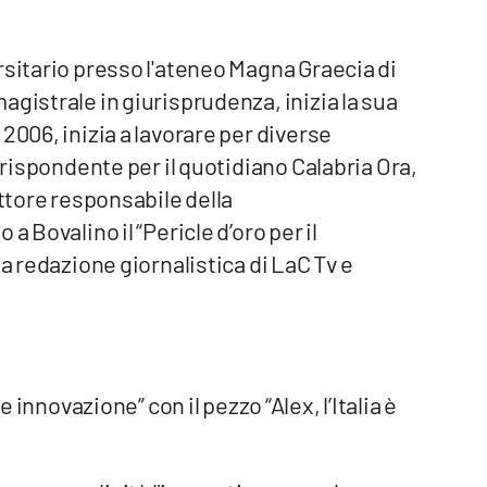
rsitario presso l'ateneo Magna Graecia di
agistrale in giurisprudenza, inizia la sua
2006, inizia a lavorare per diverse
rrispondente per il quotidiano Calabria Ora,
ettore responsabile della
 Bovalino il “Pericle d’oro per il
la redazione giornalistica di LaC Tv e
e innovazione” con il pezzo “Alex, l’Italia è