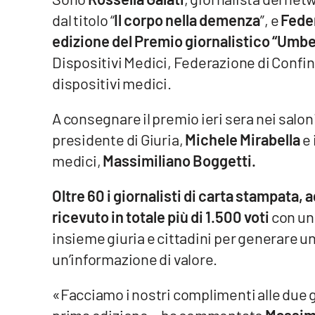
dal titolo “
Il corpo nella demenza
”, e
Fede
Venti di comunicazione
edizione del Premio giornalistico “Umb
Dispositivi Medici, Federazione di Confin
Streaming
dispositivi medici.
LaC TV
A consegnare il premio ieri sera nei salon
LaC Network
presidente di Giuria,
Michele Mirabella
e 
medici,
Massimiliano Boggetti.
LaC OnAir
Oltre 60 i giornalisti di carta stampata, 
Edizioni
ricevuto in totale più di 1.500 voti
con un
locali
insieme giuria e cittadini per generare un
Catanzaro
un’informazione di valore.
Crotone
«Facciamo i nostri complimenti alle due g
Vibo Valentia