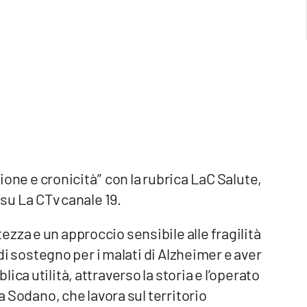
ione e cronicità” con la rubrica LaC Salute,
 su La CTv canale 19.
zza e un approccio sensibile alle fragilità
 di sostegno per i malati di Alzheimer e aver
ca utilità, attraverso la storia e l’operato
na Sodano, che lavora sul territorio