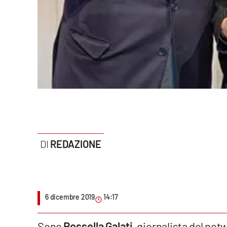
Politica
Sanità
Società
Sport
Rubriche
Good Morning Vietnam
REDAZIONE
Parchi Marini Calabria
Leggendo Alvaro insieme
Imprese Di Calabria
6 dicembre 2019
14:17
Le perfidie di Antonella Grippo
Sono
Rossella Galati
, giornalista del net