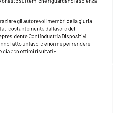
ito onesto sui temi che riguardano la scienza
raziare gli autorevoli membri della giuria
tati costantemente dal lavoro del
icepresidente Confindustria Dispositivi
anno fatto un lavoro enorme per rendere
già con ottimi risultati».