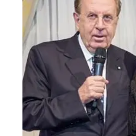
Cultura
Podcast
Meteo
Editoriali
Video
Ambiente
Cronaca
Cultura
Economia e Lavoro