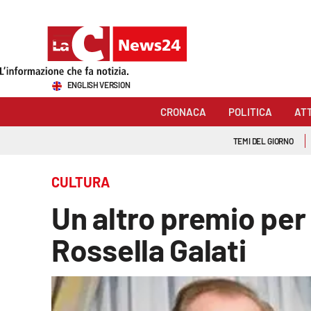
Sezioni
ENGLISH VERSION
Cronaca
CRONACA
POLITICA
AT
Politica
TEMI DEL GIORNO
Attualità
CULTURA
Economia e lavoro
Un altro premio per
Italia Mondo
Rossella Galati
Sanità
Sport