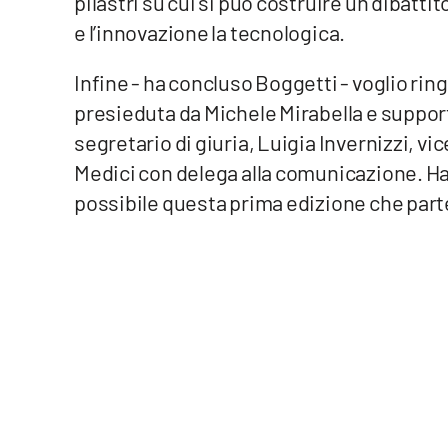
pilastri su cui si può costruire un dibatt
Food
e l’innovazione la tecnologica.
Storie
Infine - ha concluso Boggetti - voglio ring
presieduta da Michele Mirabella e suppor
LaC
segretario di giuria, Luigia Invernizzi, v
Network
Medici con delega alla comunicazione. H
Lacplay.it
possibile questa prima edizione che parte 
Lactv.it
Laconair.it
Lacitymag.it
Lacapitalenews.it
Ilreggino.it