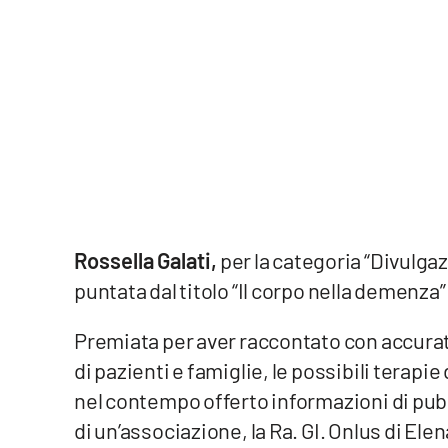
Cosenzachannel.it
Ilvibonese.it
Catanzarochannel.it
App
Android
Rossella Galati,
per la categoria “Divulgaz
Apple
puntata dal titolo “Il corpo nella demenza”
Premiata per aver raccontato con accurate
di pazienti e famiglie, le possibili terapie
Vai
nel contempo offerto informazioni di pubbli
di un’associazione, la Ra. GI. Onlus di Ele