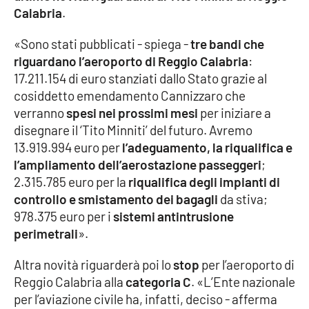
Calabria
.
Cultura
«Sono stati pubblicati - spiega -
tre bandi che
riguardano l’aeroporto di Reggio Calabria
:
Economia e Lavoro
17.211.154 di euro stanziati dallo Stato grazie al
cosiddetto emendamento Cannizzaro che
Politica
verranno
spesi nei prossimi mesi
per iniziare a
disegnare il ‘Tito Minniti’ del futuro. Avremo
Sanità
13.919.994 euro per
l’adeguamento, la riqualifica e
l’ampliamento dell’aerostazione passeggeri
;
Società
2.315.785 euro per la
riqualifica degli impianti di
controllo e smistamento dei bagagli
da stiva;
Sport
978.375 euro per i
sistemi antintrusione
perimetrali
».
RUBRICHE
Altra novità riguarderà poi lo
stop
per l’aeroporto di
Reggio Calabria alla
categoria C
. «L’Ente nazionale
Good Morning Vietnam
per l’aviazione civile ha, infatti, deciso - afferma