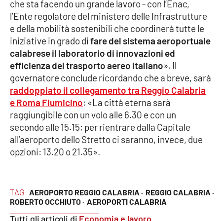
che sta facendo un grande lavoro - con l’Enac,
l’Ente regolatore del ministero delle Infrastrutture
e della mobilità sostenibili che coordinerà tutte le
EDIZIONI
LOCALI
iniziative in grado di
fare del sistema aeroportuale
calabrese il laboratorio di innovazioni ed
Catanzaro
efficienza del trasporto aereo italiano
». Il
governatore conclude ricordando che a breve, sarà
Crotone
raddoppiato il collegamento tra Reggio Calabria
e Roma Fiumicino
: «La città eterna sarà
Vibo Valentia
raggiungibile con un volo alle 6.30 e con un
secondo alle 15.15; per rientrare dalla Capitale
Reggio Calabria
all’aeroporto dello Stretto ci saranno, invece, due
opzioni: 13.20 o 21.35».
Cosenza
Lamezia Terme
TAG
AEROPORTO REGGIO CALABRIA ·
REGGIO CALABRIA ·
ROBERTO OCCHIUTO ·
AEROPORTI CALABRIA
Tutti gli articoli di
Economia e lavoro