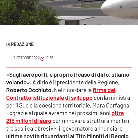
Sanità
Sport
Cultura
REDAZIONE
Podcast
12 OTTOBRE 2022
10:33
Meteo
«Sugli aeroporti, è proprio il caso di dirlo, stiamo
volando»
. A dirlo è il presidente della Regione,
Editoriali
Roberto Occhiuto
. Nel ricordare la
firma del
Contratto istituzionale di sviluppo
con la ministra
per il Sud e la coesione territoriale, Mara Carfagna
VIDEO
- «grazie al quale avremo nei prossimi anni
oltre
Ambiente
215 milioni di euro
per rinnovare strutturalmente i
tre scali calabresi» -, il governatore annuncia le
Cronaca
ultime novità riguardanti al Tito Minniti di Reggio