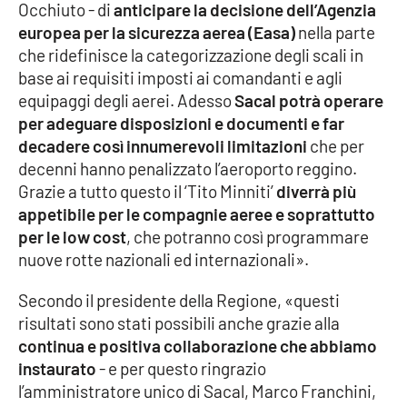
Occhiuto - di
anticipare la decisione dell’Agenzia
Parchi Marini Calabria
europea per la sicurezza aerea (Easa)
nella parte
che ridefinisce la categorizzazione degli scali in
Leggendo Alvaro insieme
base ai requisiti imposti ai comandanti e agli
equipaggi degli aerei. Adesso
Sacal potrà operare
Imprese Di Calabria
per adeguare disposizioni e documenti e far
decadere così innumerevoli limitazioni
che per
Le perfidie di Antonella Grippo
decenni hanno penalizzato l’aeroporto reggino.
Grazie a tutto questo il ‘Tito Minniti’
diverrà più
Venti di comunicazione
appetibile per le compagnie aeree e soprattutto
per le low cost
, che potranno così programmare
nuove rotte nazionali ed internazionali».
STREAMING
Secondo il presidente della Regione, «questi
LaC TV
risultati sono stati possibili anche grazie alla
continua e positiva collaborazione che abbiamo
LaC Network
instaurato
- e per questo ringrazio
l’amministratore unico di Sacal, Marco Franchini,
LaC OnAir