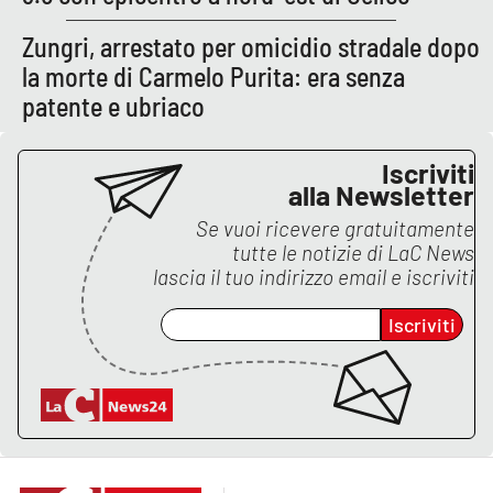
Lacplay.it
Zungri, arrestato per omicidio stradale dopo
Lactv.it
la morte di Carmelo Purita: era senza
patente e ubriaco
Laconair.it
Iscriviti
Lacitymag.it
alla Newsletter
Se vuoi ricevere gratuitamente
Lacapitalenews.it
tutte le notizie di
LaC News
lascia il tuo indirizzo email e iscriviti
Ilreggino.it
Iscriviti
Cosenzachannel.it
Ilvibonese.it
Catanzarochannel.it