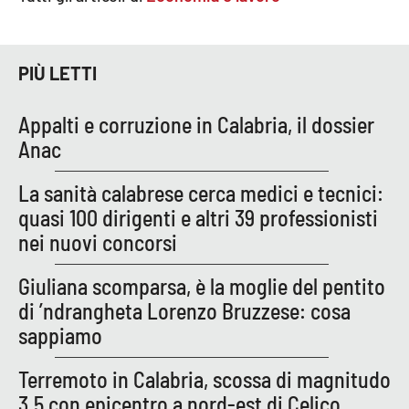
PROGETTI
SPECIALI
Buona Sanità Calabria
PIÙ LETTI
LA
Appalti e corruzione in Calabria, il dossier
CALABRIAVISIONE
Anac
Destinazioni
La sanità calabrese cerca medici e tecnici:
Eventi
quasi 100 dirigenti e altri 39 professionisti
nei nuovi concorsi
Food
Giuliana scomparsa, è la moglie del pentito
Storie
di ’ndrangheta Lorenzo Bruzzese: cosa
sappiamo
LAC
NETWORK
Terremoto in Calabria, scossa di magnitudo
3.5 con epicentro a nord-est di Celico