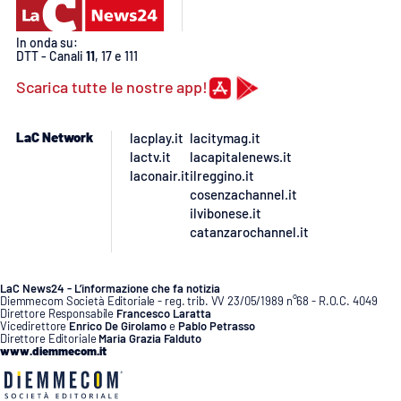
APP
In onda su:
DTT - Canali
11
, 17 e 111
Android
Scarica tutte le nostre app!
Apple
LaC Network
lacplay.it
lacitymag.it
lactv.it
lacapitalenews.it
laconair.it
ilreggino.it
cosenzachannel.it
ilvibonese.it
catanzarochannel.it
LaC News24 - L’informazione che fa notizia
Diemmecom Società Editoriale - reg. trib. VV 23/05/1989 n°68 - R.O.C. 4049
Direttore Responsabile
Francesco Laratta
Vicedirettore
Enrico De Girolamo
e
Pablo Petrasso
Direttore Editoriale
Maria Grazia Falduto
www.diemmecom.it