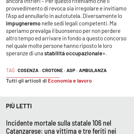
ancora Intrieri – Per questo riteniamo che il
provvedimento di revoca sia irregolare e invitiamo
l’Asp ad annullarlo in autotutela. Diversamente lo
EDIZIONI
impugneremo
nelle sedi legali competenti. Ma
LOCALI
speriamo prevalga il buonsenso per non perdere
Catanzaro
altro tempo ed arrivare in fondo a questo concorso
nel quale molte persone hanno riposto le loro
Crotone
speranze di una
stabilità occupazionale
».
Vibo Valentia
TAG
COSENZA ·
CROTONE ·
ASP ·
AMBULANZA
Tutti gli articoli di
Economia e lavoro
Reggio Calabria
Cosenza
PIÙ LETTI
Lamezia Terme
Incidente mortale sulla statale 106 nel
Catanzarese: una vittima e tre feriti nei