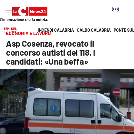
TEMI DEL
INCENDI CALABRIA
CALDO CALABRIA
PONTE SU
HOME PAGE
ECONOMIA E LAVORO
GIORNO
ECONOMIA E LAVORO
Vai
Asp Cosenza, revocato il
SEZIONI
concorso autisti del 118. I
candidati: «Una beffa»
Cronaca
Politica
Attualità
Economia e lavoro
Italia Mondo