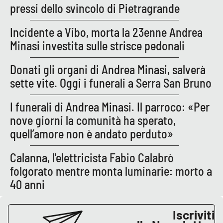
PROGETTI
SPECIALI
pressi dello svincolo di Pietragrande
Buona Sanità Calabria
Incidente a Vibo, morta la 23enne Andrea
Minasi investita sulle strisce pedonali
LA
CALABRIAVISIONE
Donati gli organi di Andrea Minasi, salverà
sette vite. Oggi i funerali a Serra San Bruno
Destinazioni
I funerali di Andrea Minasi. Il parroco: «Per
Eventi
nove giorni la comunità ha sperato,
quell’amore non è andato perduto»
Food
Calanna, l'elettricista Fabio Calabrò
Storie
folgorato mentre monta luminarie: morto a
40 anni
LAC
NETWORK
Iscriviti