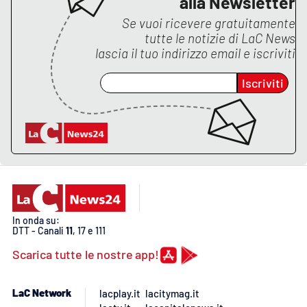
alla Newsletter
Lacplay.it
Se vuoi ricevere gratuitamente
tutte le notizie di
LaC News
Lactv.it
lascia il tuo indirizzo email e iscriviti
Laconair.it
Iscriviti
Lacitymag.it
Lacapitalenews.it
Ilreggino.it
Cosenzachannel.it
In onda su:
DTT - Canali
11
, 17 e 111
Ilvibonese.it
Scarica tutte le nostre app!
Catanzarochannel.it
LaC Network
lacplay.it
lacitymag.it