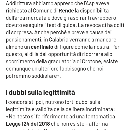
Addirittura abbiamo appreso che l’Asp aveva
Parchi Marini Calabria
richiesto al Comune di
Rende
la disponibilità
dell’area mercatale dove gli aspiranti avrebbero
Leggendo Alvaro insieme
dovuto eseguire i test di guida. La revoca ci ha colti
di sorpresa. Anche perché a breve a causa dei
Imprese Di Calabria
pensionamenti, in Calabria verranno a mancare
almeno un
centinaio
di figure come la nostra. Per
Le perfidie di Antonella Grippo
questo, al di là dell’opportunità di ricorrere allo
scorrimento della graduatoria di Crotone, esiste
Venti di comunicazione
comunque un ulteriore fabbisogno che noi
potremmo soddisfare».
STREAMING
I dubbi sulla legittimità
LaC TV
I concorsisti poi, nutrono forti dubbi sulla
legittimità e validità della delibera incriminata:
LaC Network
«Nel testo si fa riferimento ad una fantomatica
Legge 124 del 2018
che non esiste – afferma
LaC OnAir