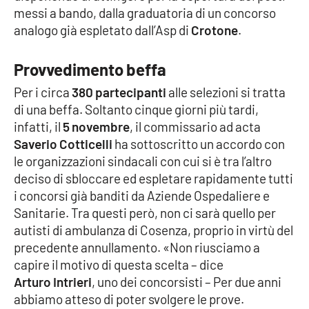
messi a bando, dalla graduatoria di un concorso
analogo già espletato dall’Asp di
Crotone
.
Cultura
Economia e Lavoro
Provvedimento beffa
Per i circa
380 partecipanti
alle selezioni si tratta
Politica
di una beffa. Soltanto cinque giorni più tardi,
infatti, il
5 novembre
, il commissario ad acta
Sanità
Saverio Cotticelli
ha sottoscritto un accordo con
le organizzazioni sindacali con cui si è tra l’altro
Società
deciso di sbloccare ed espletare rapidamente tutti
i concorsi già banditi da Aziende Ospedaliere e
Sport
Sanitarie. Tra questi però, non ci sarà quello per
autisti di ambulanza di Cosenza, proprio in virtù del
precedente annullamento. «Non riusciamo a
RUBRICHE
capire il motivo di questa scelta – dice
Arturo
Intrieri
, uno dei concorsisti – Per due anni
Good Morning Vietnam
abbiamo atteso di poter svolgere le prove.