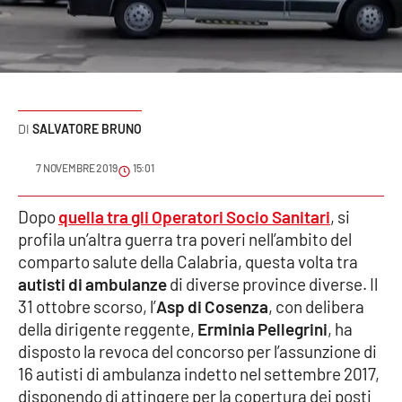
Sanità
Sport
Cultura
SALVATORE BRUNO
Podcast
7 NOVEMBRE 2019
15:01
Meteo
Dopo
quella tra gli Operatori Socio Sanitari
, si
profila un’altra guerra tra poveri nell’ambito del
Editoriali
comparto salute della Calabria, questa volta tra
autisti di ambulanze
di diverse province diverse. Il
31 ottobre scorso, l’
Asp di Cosenza
, con delibera
VIDEO
della dirigente reggente,
Erminia Pellegrini
, ha
Ambiente
disposto la revoca del concorso per l’assunzione di
16 autisti di ambulanza indetto nel settembre 2017,
Cronaca
disponendo di attingere per la copertura dei posti