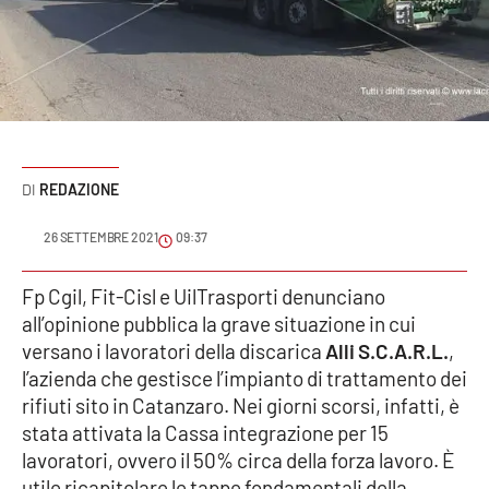
Sanità
Sport
Cultura
Podcast
REDAZIONE
Meteo
26 SETTEMBRE 2021
09:37
Editoriali
Fp Cgil, Fit-Cisl e UilTrasporti denunciano
all’opinione pubblica la grave situazione in cui
versano i lavoratori della discarica
Alli S.C.A.R.L.
,
l’azienda che gestisce l’impianto di trattamento dei
VIDEO
rifiuti sito in Catanzaro. Nei giorni scorsi, infatti, è
Ambiente
stata attivata la Cassa integrazione per 15
lavoratori, ovvero il 50% circa della forza lavoro. È
Cronaca
utile ricapitolare le tappe fondamentali della