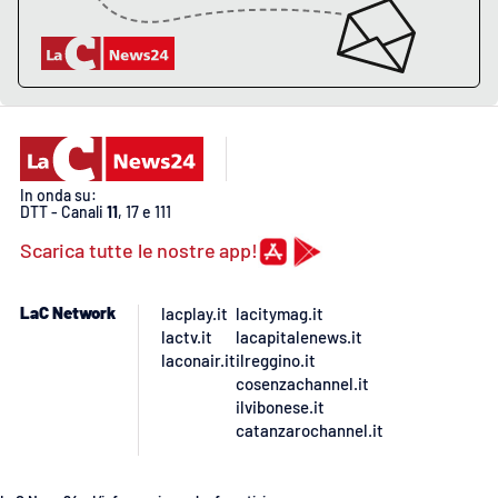
APP
Android
Apple
In onda su:
DTT - Canali
11
, 17 e 111
Scarica tutte le nostre app!
LaC Network
lacplay.it
lacitymag.it
lactv.it
lacapitalenews.it
laconair.it
ilreggino.it
cosenzachannel.it
ilvibonese.it
catanzarochannel.it