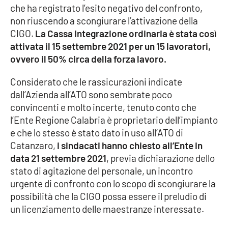
che ha registrato l’esito negativo del confronto,
Parchi Marini Calabria
non riuscendo a scongiurare l’attivazione della
CIGO.
La Cassa Integrazione ordinaria è stata così
Leggendo Alvaro insieme
attivata il 15 settembre 2021 per un 15 lavoratori,
ovvero il 50% circa della forza lavoro.
Imprese Di Calabria
Considerato che le rassicurazioni indicate
Le perfidie di Antonella Grippo
dall’Azienda all’ATO sono sembrate poco
convincenti e molto incerte, tenuto conto che
Venti di comunicazione
l’Ente Regione Calabria è proprietario dell’impianto
e che lo stesso è stato dato in uso all’ATO di
Catanzaro,
i sindacati hanno chiesto all’Ente in
STREAMING
data 21 settembre 2021
, previa dichiarazione dello
stato di agitazione del personale, un incontro
LaC TV
urgente di confronto con lo scopo di scongiurare la
possibilità che la CIGO possa essere il preludio di
LaC Network
un licenziamento delle maestranze interessate.
LaC OnAir