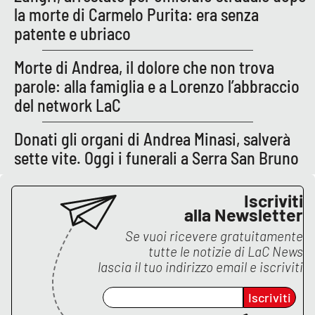
Lacplay.it
la morte di Carmelo Purita: era senza
patente e ubriaco
Lactv.it
Morte di Andrea, il dolore che non trova
Laconair.it
parole: alla famiglia e a Lorenzo l’abbraccio
del network LaC
Lacitymag.it
Donati gli organi di Andrea Minasi, salverà
Lacapitalenews.it
sette vite. Oggi i funerali a Serra San Bruno
Ilreggino.it
Iscriviti
alla Newsletter
Cosenzachannel.it
Se vuoi ricevere gratuitamente
tutte le notizie di
LaC News
Ilvibonese.it
lascia il tuo indirizzo email e iscriviti
Catanzarochannel.it
Iscriviti