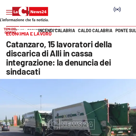
TEMI DEL
INCENDI CALABRIA
CALDO CALABRIA
PONTE SU
HOME PAGE
ECONOMIA E LAVORO
GIORNO
ECONOMIA E LAVORO
Vai
Catanzaro, 15 lavoratori della
SEZIONI
discarica di Alli in cassa
integrazione: la denuncia dei
Cronaca
sindacati
Politica
Attualità
Economia e lavoro
Italia Mondo