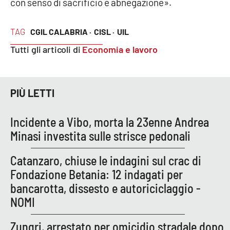
con senso di sacrificio e abnegazione».
PROGETTI
SPECIALI
Buona Sanità Calabria
TAG
CGIL CALABRIA ·
CISL ·
UIL
Tutti gli articoli di
Economia e lavoro
LA
CALABRIAVISIONE
Destinazioni
PIÙ LETTI
Eventi
Incidente a Vibo, morta la 23enne Andrea
Minasi investita sulle strisce pedonali
Food
Catanzaro, chiuse le indagini sul crac di
Storie
Fondazione Betania: 12 indagati per
bancarotta, dissesto e autoriciclaggio -
NOMI
LAC
NETWORK
Zungri, arrestato per omicidio stradale dopo