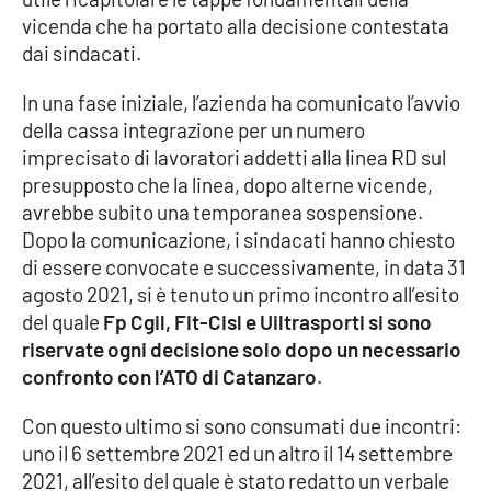
vicenda che ha portato alla decisione contestata
Cultura
dai sindacati.
In una fase iniziale, l’azienda ha comunicato l’avvio
Economia e Lavoro
della cassa integrazione per un numero
imprecisato di lavoratori addetti alla linea RD sul
Politica
presupposto che la linea, dopo alterne vicende,
avrebbe subito una temporanea sospensione.
Sanità
Dopo la comunicazione, i sindacati hanno chiesto
di essere convocate e successivamente, in data 31
Società
agosto 2021, si è tenuto un primo incontro all’esito
del quale
Fp Cgil, Fit-Cisl e Uiltrasporti si sono
Sport
riservate ogni decisione solo dopo un necessario
confronto con l’ATO di Catanzaro
.
RUBRICHE
Con questo ultimo si sono consumati due incontri:
uno il 6 settembre 2021 ed un altro il 14 settembre
Good Morning Vietnam
2021, all’esito del quale è stato redatto un verbale