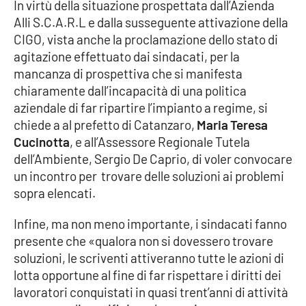
In virtù della situazione prospettata dall’Azienda
Alli S.C.A.R.L e dalla susseguente attivazione della
CIGO, vista anche la proclamazione dello stato di
EDIZIONI
LOCALI
agitazione effettuato dai sindacati, per la
mancanza di prospettiva che si manifesta
Catanzaro
chiaramente dall’incapacità di una politica
aziendale di far ripartire l’impianto a regime, si
Crotone
chiede a al prefetto di Catanzaro,
Maria Teresa
Cucinotta
, e all’Assessore Regionale Tutela
Vibo Valentia
dell’Ambiente, Sergio De Caprio, di voler convocare
un incontro per trovare delle soluzioni ai problemi
Reggio Calabria
sopra elencati.
Cosenza
Infine, ma non meno importante, i sindacati fanno
presente che «qualora non si dovessero trovare
Lamezia Terme
soluzioni, le scriventi attiveranno tutte le azioni di
lotta opportune al fine di far rispettare i diritti dei
lavoratori conquistati in quasi trent’anni di attività