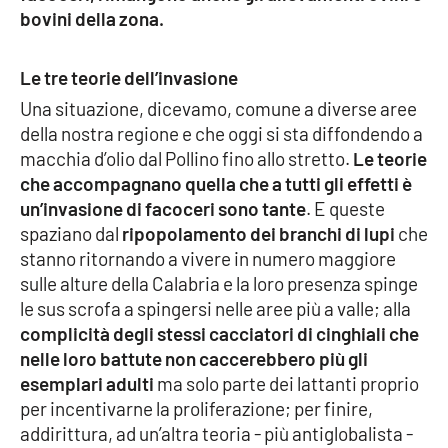
bovini della zona.
Cultura
Le tre teorie dell’invasione
Economia e Lavoro
Una situazione, dicevamo, comune a diverse aree
della nostra regione e che oggi si sta diffondendo a
Politica
macchia d’olio dal Pollino fino allo stretto.
Le teorie
che accompagnano quella che a tutti gli effetti è
Sanità
un’invasione di facoceri sono tante
. E queste
spaziano dal
ripopolamento dei branchi di lupi
che
Società
stanno ritornando a vivere in numero maggiore
sulle alture della Calabria e la loro presenza spinge
Sport
le sus scrofa a spingersi nelle aree più a valle; alla
complicità degli stessi cacciatori di cinghiali che
nelle loro battute non caccerebbero più gli
RUBRICHE
esemplari adulti
ma solo parte dei lattanti proprio
per incentivarne la proliferazione; per finire,
Good Morning Vietnam
addirittura, ad un’altra teoria - più antiglobalista -