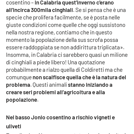
cosentino –
in Calabria quest’inverno c’erano
all’incirca 300mila cinghiali
. Se si pensa che è una
specie che prolifera facilmente, se è posta nelle
EDIZIONI
LOCALI
giuste condizioni come quelle che oggi sussistono
nella nostra regione, contiamo che in questo
Catanzaro
momento la popolazione della sus scrofa possa
essere raddoppiata se non addirittura triplicata».
Crotone
Insomma, in Calabria ci sarebbero quasi un milione
di cinghiali a piede libero! Una quotazione
Vibo Valentia
probabilmente a rialzo quella di Coldiretti ma che
comunque
non scalfisce quella che è la natura del
Reggio Calabria
problema
. Questi animali
stanno iniziando a
creare seri problemi all’agricoltura e alla
Cosenza
popolazione
.
Lamezia Terme
Nel basso Jonio cosentino a rischio vigneti e
uliveti