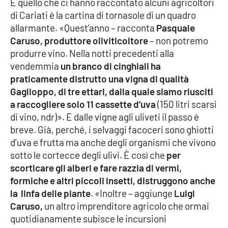
E quello che ci hanno raccontato alcuni agricoltori
PROGETTI
SPECIALI
di Cariati è la cartina di tornasole di un quadro
Buona Sanità Calabria
allarmante. «Quest’anno – racconta
Pasquale
Caruso, produttore oliviticoltore
– non potremo
produrre vino. Nella notti precedenti alla
LA
vendemmia
un branco di cinghiali ha
CALABRIAVISIONE
praticamente distrutto una vigna di qualità
Destinazioni
Gaglioppo, di tre ettari, dalla quale siamo riusciti
a raccogliere solo 11 cassette d’uva
(150 litri scarsi
Eventi
di vino, ndr)». E dalle vigne agli uliveti il passo è
breve. Già, perché, i selvaggi facoceri sono ghiotti
Food
d’uva e frutta ma anche degli organismi che vivono
sotto le cortecce degli ulivi. È così che
per
scorticare gli alberi e fare razzia di vermi,
Storie
formiche e altri piccoli insetti, distruggono anche
la linfa delle piante
. «Inoltre – aggiunge
Luigi
Caruso,
un altro imprenditore agricolo che ormai
LAC
NETWORK
quotidianamente subisce le incursioni