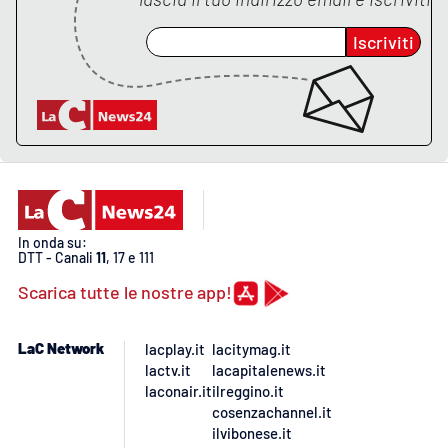
Iscriviti
In onda su:
DTT - Canali
11
, 17 e 111
Scarica tutte le nostre app!
LaC Network
lacplay.it
lacitymag.it
lactv.it
lacapitalenews.it
laconair.it
ilreggino.it
cosenzachannel.it
ilvibonese.it