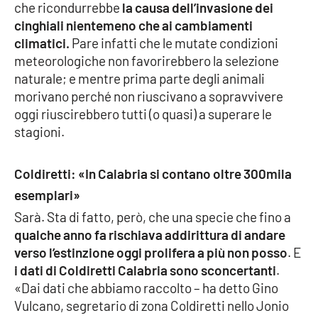
che ricondurrebbe
la causa dell’invasione dei
Parchi Marini Calabria
cinghiali nientemeno che ai cambiamenti
climatici.
Pare infatti che le mutate condizioni
Leggendo Alvaro insieme
meteorologiche non favorirebbero la selezione
naturale; e mentre prima parte degli animali
Imprese Di Calabria
morivano perché non riuscivano a sopravvivere
oggi riuscirebbero tutti (o quasi) a superare le
Le perfidie di Antonella Grippo
stagioni.
Venti di comunicazione
Coldiretti: «In Calabria si contano oltre 300mila
esemplari»
STREAMING
Sarà. Sta di fatto, però, che una specie che fino a
qualche anno fa rischiava addirittura di andare
LaC TV
verso l’estinzione oggi prolifera a più non posso
. E
i dati di Coldiretti Calabria sono sconcertanti
.
LaC Network
«Dai dati che abbiamo raccolto – ha detto Gino
Vulcano, segretario di zona Coldiretti nello Jonio
LaC OnAir