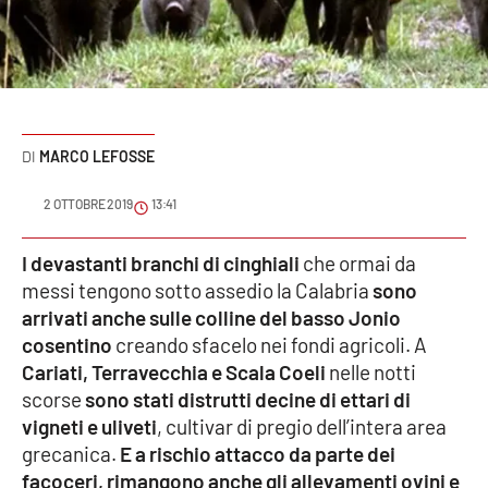
Sanità
Sport
Cultura
MARCO LEFOSSE
Podcast
2 OTTOBRE 2019
13:41
Meteo
I devastanti branchi di cinghiali
che ormai da
messi tengono sotto assedio la Calabria
sono
Editoriali
arrivati anche sulle colline del basso Jonio
cosentino
creando sfacelo nei fondi agricoli. A
Cariati, Terravecchia e Scala Coeli
nelle notti
VIDEO
scorse
sono stati distrutti decine di ettari di
Ambiente
vigneti e uliveti
, cultivar di pregio dell’intera area
grecanica.
E a rischio attacco da parte dei
Cronaca
facoceri, rimangono anche gli allevamenti ovini e