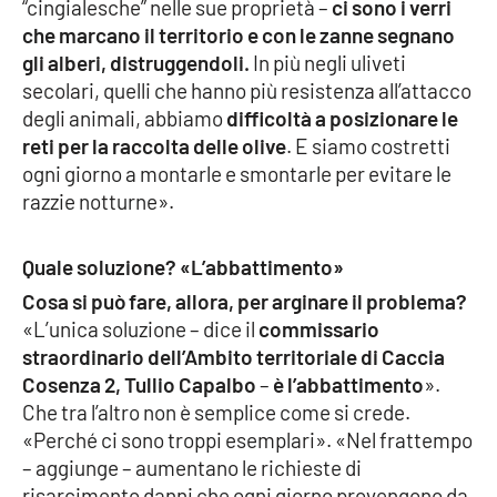
Lacplay.it
“cingialesche” nelle sue proprietà –
ci sono i verri
che marcano il territorio e con le zanne segnano
gli alberi, distruggendoli.
In più negli uliveti
Lactv.it
secolari, quelli che hanno più resistenza all’attacco
degli animali, abbiamo
difficoltà a posizionare le
Laconair.it
reti per la raccolta delle olive
. E siamo costretti
ogni giorno a montarle e smontarle per evitare le
Lacitymag.it
razzie notturne».
Lacapitalenews.it
Quale soluzione? «L’abbattimento»
Ilreggino.it
Cosa si può fare, allora, per arginare il problema?
«L’unica soluzione – dice il
commissario
Cosenzachannel.it
straordinario dell’Ambito territoriale di Caccia
Cosenza 2, Tullio Capalbo
–
è l’abbattimento
».
Ilvibonese.it
Che tra l’altro non è semplice come si crede.
«Perché ci sono troppi esemplari». «Nel frattempo
Catanzarochannel.it
– aggiunge – aumentano le richieste di
risarcimento danni che ogni giorno provengono da