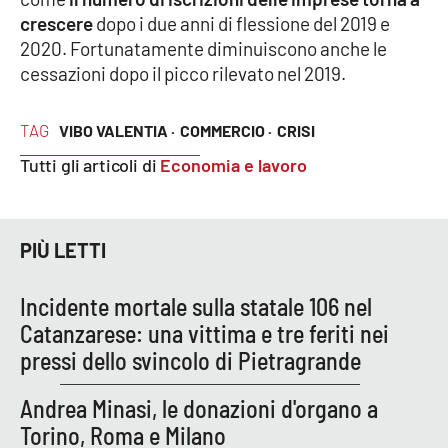
PROGETTI
SPECIALI
crescere
dopo i due anni di flessione del 2019 e
2020. Fortunatamente diminuiscono anche le
Buona Sanità Calabria
cessazioni dopo il picco rilevato nel 2019.
LA
TAG
VIBO VALENTIA ·
COMMERCIO ·
CRISI
CALABRIAVISIONE
Tutti gli articoli di
Economia e lavoro
Destinazioni
Eventi
PIÙ LETTI
Food
Incidente mortale sulla statale 106 nel
Storie
Catanzarese: una vittima e tre feriti nei
pressi dello svincolo di Pietragrande
Andrea Minasi, le donazioni d'organo a
LAC
NETWORK
Torino, Roma e Milano