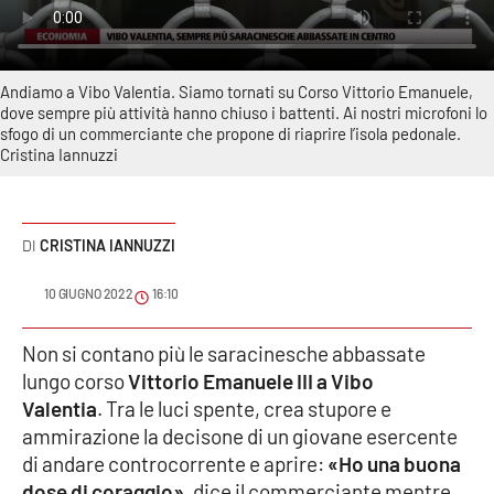
Sanità
Sport
Andiamo a Vibo Valentia. Siamo tornati su Corso Vittorio Emanuele,
dove sempre più attività hanno chiuso i battenti. Ai nostri microfoni lo
Cultura
sfogo di un commerciante che propone di riaprire l’isola pedonale.
Cristina Iannuzzi
Podcast
Meteo
CRISTINA IANNUZZI
Editoriali
10 GIUGNO 2022
16:10
Non si contano più le saracinesche abbassate
lungo corso
Vittorio Emanuele III a Vibo
VIDEO
Valentia
. Tra le luci spente, crea stupore e
Ambiente
ammirazione la decisone di un giovane esercente
di andare controcorrente e aprire:
«Ho una buona
Cronaca
dose di coraggio»
, dice il commerciante mentre