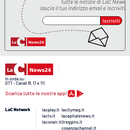
tutte le notizie di
LaC News
lascia il tuo indirizzo email e iscriviti
APP
Iscriviti
Android
Apple
In onda su:
DTT - Canali
11
, 17 e 111
Scarica tutte le nostre app!
LaC Network
lacplay.it
lacitymag.it
lactv.it
lacapitalenews.it
laconair.it
ilreggino.it
cosenzachannel.it