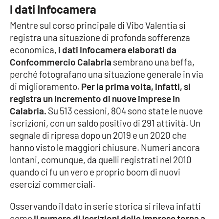
I dati Infocamera
Mentre sul corso principale di Vibo Valentia si
EDIZIONI
registra una situazione di profonda sofferenza
LOCALI
economica,
i dati Infocamera elaborati da
Catanzaro
Confcommercio Calabria
sembrano una beffa,
perché fotografano una situazione generale in via
Crotone
di miglioramento.
Per la prima volta, infatti, si
registra un incremento di nuove imprese in
Vibo Valentia
Calabria.
Su 513 cessioni, 804 sono state le nuove
iscrizioni, con un saldo positivo di 291 attività. Un
Reggio Calabria
segnale di ripresa dopo un 2019 e un 2020 che
hanno visto le maggiori chiusure. Numeri ancora
Cosenza
lontani, comunque, da quelli registrati nel 2010
quando ci fu un vero e proprio boom di nuovi
esercizi commerciali.
Lamezia Terme
Osservando il dato in serie storica si rileva infatti
come
il numero di iscrizioni delle imprese torna a