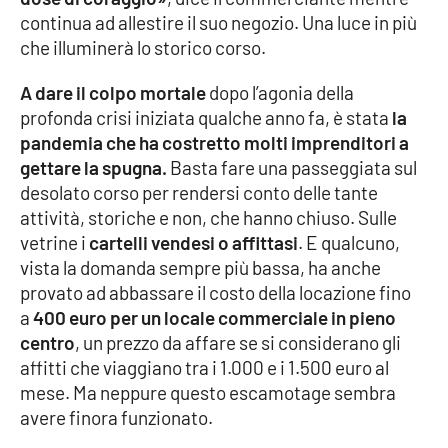
continua ad allestire il suo negozio. Una luce in più
Cultura
che illuminerà lo storico corso.
A dare il colpo mortale
dopo l’agonia della
Economia e Lavoro
profonda crisi iniziata qualche anno fa, è stata
la
pandemia che ha costretto molti imprenditori a
Politica
gettare la spugna.
Basta fare una passeggiata sul
desolato corso per rendersi conto delle tante
Sanità
attività, storiche e non, che hanno chiuso. Sulle
vetrine i
cartelli vendesi o affittasi
. E qualcuno,
Società
vista la domanda sempre più bassa, ha anche
provato ad abbassare il costo della locazione fino
Sport
a
400 euro per un locale commerciale in pieno
centro
, un prezzo da affare se si considerano gli
affitti che viaggiano tra i 1.000 e i 1.500 euro al
RUBRICHE
mese. Ma neppure questo escamotage sembra
avere finora funzionato.
Good Morning Vietnam