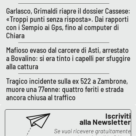
Lacplay.it
Garlasco, Grimaldi riapre il dossier Cassese:
Lactv.it
«Troppi punti senza risposta». Dai rapporti
con i Sempio ai Gps, fino al computer di
Laconair.it
Chiara
Lacitymag.it
Mafioso evaso dal carcere di Asti, arrestato
a Bovalino: si era tinto i capelli per sfuggire
Lacapitalenews.it
alla cattura
Ilreggino.it
Tragico incidente sulla ex 522 a Zambrone,
muore una 77enne: quattro feriti e strada
Cosenzachannel.it
ancora chiusa al traffico
Ilvibonese.it
Iscriviti
alla Newsletter
Catanzarochannel.it
Se vuoi ricevere gratuitamente