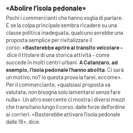
Parchi Marini Calabria
«Abolire l’isola pedonale»
Pochi i commercianti che hanno voglia di parlare.
Leggendo Alvaro insieme
E se la colpa principale sembra ricadere su una
classe politica inadeguata, qualcuno avrebbe una
Imprese Di Calabria
proposta semplice per rivitalizzare il
corso:
«Basterebbe aprire al transito veicolare –
Le perfidie di Antonella Grippo
dice il titolare di una storica attività – come
succede in molti centri urbani.
A Catanzaro, ad
Venti di comunicazione
esempio, l’isola pedonale l’hanno abolita
. Ci sarà
un motivo, no? Io questa prova la farei, eccome».
Per il commerciante, «qualsiasi proposta va
STREAMING
valutata, non bisogna solo lamentarsi senza fare
nulla». Un altro esercente ci mostra i diversi mezzi
LaC TV
che transitano lungo il corso, dalle forze dell’ordine
ai corrieri. «Basterebbe attivare l’isola pedonale
LaC Network
dalle 18», dice.
LaC OnAir