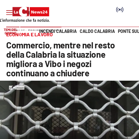
TEMI DEL
INCENDI CALABRIA
CALDO CALABRIA
PONTE SU
HOME PAGE
ECONOMIA E LAVORO
GIORNO
ECONOMIA E LAVORO
Vai
Commercio, mentre nel resto
SEZIONI
della Calabria la situazione
migliora a Vibo i negozi
Cronaca
continuano a chiudere
Politica
Attualità
Economia e lavoro
Italia Mondo