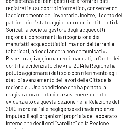
consistenza dei beni gestiti ed a fornire i dati,
registrati su supporto informatico, consentendo
l'aggiornamento dell'inventario. Inoltre, il conto del
EDIZIONI
patrimonio e' stato aggiornato con i dati forniti da
LOCALI
Sorical, la societa' gestore degli acquedotti
Catanzaro
regionali, concernenti la ricognizione dei
manufatti acquedottistici, ma non dei terreni e
Crotone
fabbricati, ad oggi ancora non comunicati».
Rispetto agli aggiornamenti mancati, la Corte dei
Vibo Valentia
conti ha evidenziato che «nel 2014 la Regione ha
potuto aggiornare i dati solo con riferimento agli
Reggio Calabria
stati di avanzamento dei lavori della Cittadella
regionale". Una condizione che ha portato la
Cosenza
magistratura contabile a sostenere "quanto
evidenziato da questa Sezione nella Relazione del
Lamezia Terme
2010 in ordine ''alle negligenze ed inadempienze
imputabili agli organismi propri sia dell'apparato
interno che degli enti "satellite" della Regione