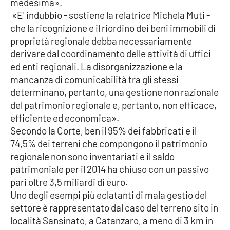
medesima».
PROGETTI
SPECIALI
«E' indubbio - sostiene la relatrice Michela Muti -
Buona Sanità Calabria
che la ricognizione e il riordino dei beni immobili di
proprietà regionale debba necessariamente
derivare dal coordinamento delle attività di uffici
LA
ed enti regionali. La disorganizzazione e la
CALABRIAVISIONE
mancanza di comunicabilità tra gli stessi
Destinazioni
determinano, pertanto, una gestione non razionale
del patrimonio regionale e, pertanto, non efficace,
Eventi
efficiente ed economica».
Secondo la Corte, ben il 95% dei fabbricati e il
Food
74,5% dei terreni che compongono il patrimonio
regionale non sono inventariati e il saldo
patrimoniale per il 2014 ha chiuso con un passivo
Storie
pari oltre 3,5 miliardi di euro.
Uno degli esempi più eclatanti di mala gestio del
settore è rappresentato dal caso del terreno sito in
LAC
NETWORK
località Sansinato, a Catanzaro, a meno di 3 km in