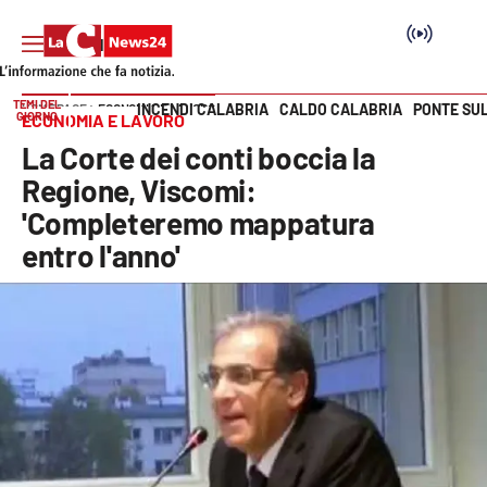
TEMI DEL
INCENDI CALABRIA
CALDO CALABRIA
PONTE SU
HOME PAGE
ECONOMIA E LAVORO
GIORNO
ECONOMIA E LAVORO
Vai
La Corte dei conti boccia la
SEZIONI
Regione, Viscomi:
'Completeremo mappatura
Cronaca
entro l'anno'
Politica
Attualità
Economia e lavoro
Italia Mondo