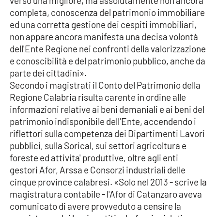
verso una migliore, ma assolutamente non ancora
Parchi Marini Calabria
completa, conoscenza del patrimonio immobiliare
ed una corretta gestione dei cespiti immobiliari,
Leggendo Alvaro insieme
non appare ancora manifesta una decisa volontà
dell'Ente Regione nei confronti della valorizzazione
Imprese Di Calabria
e conoscibilità e del patrimonio pubblico, anche da
parte dei cittadini».
Le perfidie di Antonella Grippo
Secondo i magistrati il Conto del Patrimonio della
Regione Calabria risulta carente in ordine alle
Venti di comunicazione
informazioni relative ai beni demaniali e ai beni del
patrimonio indisponibile dell'Ente, accendendo i
riflettori sulla competenza dei Dipartimenti Lavori
pubblici, sulla Sorical, sui settori agricoltura e
STREAMING
foreste ed attivita' produttive, oltre agli enti
LaC TV
gestori Afor, Arssa e Consorzi industriali delle
cinque province calabresi. «Solo nel 2013 - scrive la
LaC Network
magistratura contabile - l'Afor di Catanzaro aveva
comunicato di avere provveduto a censire la
LaC OnAir