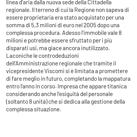
Lacplay.it
linea d'aria dalla nuova sede della Cittadella
regionale. Il terreno di cui la Regione non sapeva di
essere proprietaria era stato acquistato per una
Lactv.it
somma di 5,3 milioni di euro nel 2005 dopo una
complessa procedura. Adesso l’immobile vale 8
Laconair.it
milioni e potrebbe essere sfruttato per i più
disparati usi, ma giace ancora inutilizzato.
Lacitymag.it
Laconiche le controdeduzioni
dell’Amministrazione regionale che tramite il
Lacapitalenews.it
vicepresidente Viscomi si è limitata a promettere
di fare meglio in futuro, completando la mappatura
Ilreggino.it
entro l’anno in corso. Impresa che appare titanica
considerando anche l’esiguità del personale
Cosenzachannel.it
(soltanto 8 unità) che si dedica alla gestione della
complessa situazione.
Ilvibonese.it
Catanzarochannel.it