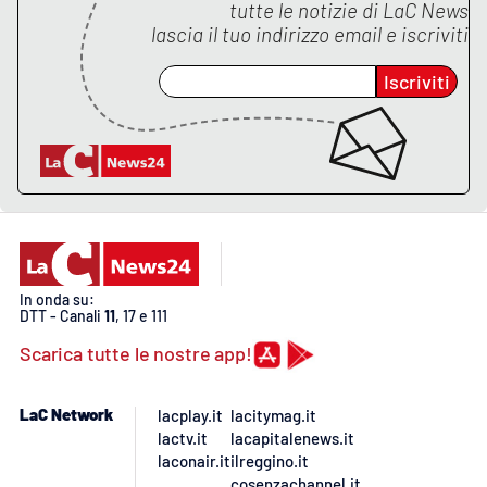
tutte le notizie di
LaC News
lascia il tuo indirizzo email e iscriviti
Iscriviti
In onda su:
DTT - Canali
11
, 17 e 111
Scarica tutte le nostre app!
LaC Network
lacplay.it
lacitymag.it
lactv.it
lacapitalenews.it
laconair.it
ilreggino.it
cosenzachannel.it