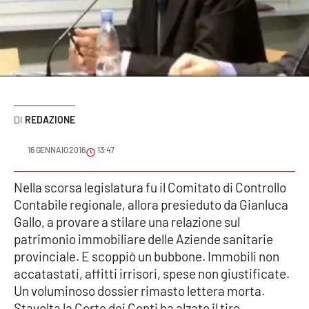
Sanità
Sport
Cultura
Podcast
REDAZIONE
Meteo
16 GENNAIO 2016
13:47
Editoriali
Nella scorsa legislatura fu il Comitato di Controllo
Contabile regionale, allora presieduto da Gianluca
Gallo, a provare a stilare una relazione sul
patrimonio immobiliare delle Aziende sanitarie
VIDEO
provinciale. E scoppiò un bubbone. Immobili non
Ambiente
accatastati, affitti irrisori, spese non giustificate.
Un voluminoso dossier rimasto lettera morta.
Cronaca
Stavolta la Corte dei Conti ha alzato il tiro