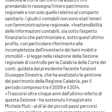
prendendo in rassegna l’intero patrimonio
Cultura
regionale e non solo quello relativo al comparto
sanitario. I giudici contabili non sono stati teneri
Economia e Lavoro
con l’amministrazione regionale. «Inattendibilità
delle informazioni contabili, sia sotto l'aspetto
Politica
finanziario che patrimoniale e, sotto quest'ultimo
profilo, con particolare riferimento alla
Sanità
incompletezza dell'inventario dei beni mobili e
immobili – si legge nella relazione della Sezione
Società
regionale di controllo per la Calabria della Corte dei
conti, guidata dal presidente facente funzioni
Giuseppe Ginestra, che ha analizzato la gestione
Sport
del patrimonio della Regione Calabria, per il
periodo compreso tra il 2009 e il 2014.
«Trascorsi oltre cinque anni dall'ultimo referto di
RUBRICHE
questa Sezione - ha sostenuto il magistrato
Good Morning Vietnam
Michela Muti - al di la' dei piccoli passi percorsi