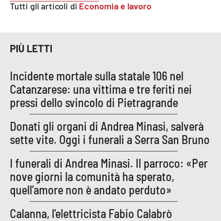
Tutti gli articoli di
Economia e lavoro
EDIZIONI
LOCALI
PIÙ LETTI
Catanzaro
Incidente mortale sulla statale 106 nel
Crotone
Catanzarese: una vittima e tre feriti nei
pressi dello svincolo di Pietragrande
Vibo Valentia
Donati gli organi di Andrea Minasi, salverà
Reggio Calabria
sette vite. Oggi i funerali a Serra San Bruno
Cosenza
I funerali di Andrea Minasi. Il parroco: «Per
nove giorni la comunità ha sperato,
Lamezia Terme
quell’amore non è andato perduto»
Calanna, l'elettricista Fabio Calabrò