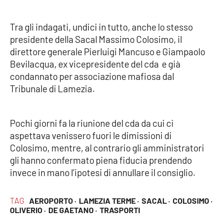
Parchi Marini Calabria
Tra gli indagati, undici in tutto, anche lo stesso
Leggendo Alvaro insieme
presidente della Sacal Massimo Colosimo, il
direttore generale Pierluigi Mancuso e Giampaolo
Imprese Di Calabria
Bevilacqua, ex vicepresidente del cda e già
condannato per associazione mafiosa dal
Le perfidie di Antonella Grippo
Tribunale di Lamezia.
Venti di comunicazione
Pochi giorni fa la riunione del cda da cui ci
aspettava venissero fuori le dimissioni di
Colosimo, mentre, al contrario gli amministratori
STREAMING
gli hanno confermato piena fiducia prendendo
LaC TV
invece in mano l’ipotesi di annullare il consiglio.
LaC Network
TAG
AEROPORTO ·
LAMEZIA TERME ·
SACAL ·
COLOSIMO ·
OLIVERIO ·
DE GAETANO ·
TRASPORTI
LaC OnAir