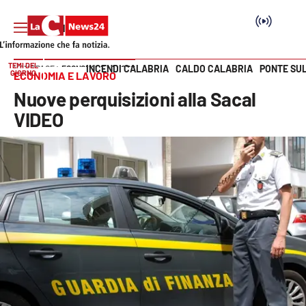
TEMI DEL
INCENDI CALABRIA
CALDO CALABRIA
PONTE SU
HOME PAGE
ECONOMIA E LAVORO
GIORNO
ECONOMIA E LAVORO
Vai
Nuove perquisizioni alla Sacal
SEZIONI
VIDEO
Cronaca
Politica
Attualità
Economia e lavoro
Italia Mondo