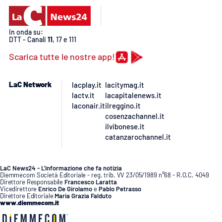
Lacplay.it
Lactv.it
In onda su:
DTT - Canali
11
, 17 e 111
Laconair.it
Scarica tutte le nostre app!
Lacitymag.it
LaC Network
lacplay.it
lacitymag.it
lactv.it
lacapitalenews.it
Lacapitalenews.it
laconair.it
ilreggino.it
cosenzachannel.it
ilvibonese.it
Ilreggino.it
catanzarochannel.it
Cosenzachannel.it
LaC News24 - L’informazione che fa notizia
Diemmecom Società Editoriale - reg. trib. VV 23/05/1989 n°68 - R.O.C. 4049
Ilvibonese.it
Direttore Responsabile
Francesco Laratta
Vicedirettore
Enrico De Girolamo
e
Pablo Petrasso
Direttore Editoriale
Maria Grazia Falduto
www.diemmecom.it
Catanzarochannel.it