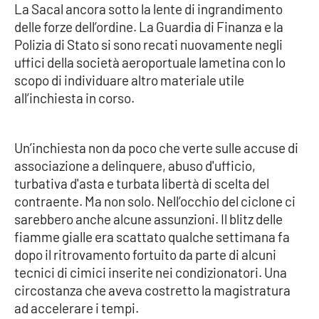
La Sacal ancora sotto la lente di ingrandimento
delle forze dell’ordine. La Guardia di Finanza e la
Cultura
Polizia di Stato si sono recati nuovamente negli
uffici della società aeroportuale lametina con lo
Economia e Lavoro
scopo di individuare altro materiale utile
all’inchiesta in corso.
Politica
Sanità
Un’inchiesta non da poco che verte sulle accuse di
associazione a delinquere, abuso d'ufficio,
Società
turbativa d'asta e turbata libertà di scelta del
contraente. Ma non solo. Nell’occhio del ciclone ci
Sport
sarebbero anche alcune assunzioni. Il blitz delle
fiamme gialle era scattato qualche settimana fa
dopo il ritrovamento fortuito da parte di alcuni
RUBRICHE
tecnici di cimici inserite nei condizionatori. Una
circostanza che aveva costretto la magistratura
Good Morning Vietnam
ad accelerare i tempi.