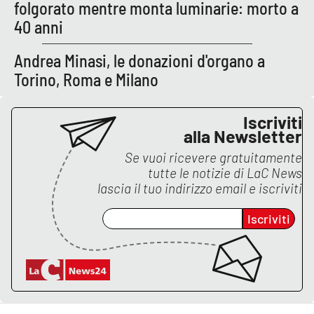
PROGETTI
folgorato mentre monta luminarie: morto a
SPECIALI
40 anni
Buona Sanità Calabria
Andrea Minasi, le donazioni d'organo a
Torino, Roma e Milano
LA
CALABRIAVISIONE
Iscriviti
Destinazioni
alla Newsletter
Se vuoi ricevere gratuitamente
Eventi
tutte le notizie di
LaC News
lascia il tuo indirizzo email e iscriviti
Food
Iscriviti
Storie
LAC
NETWORK