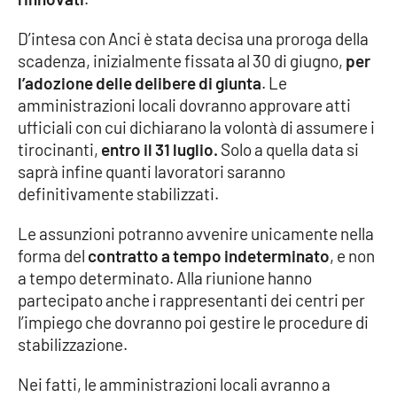
D’intesa con Anci è stata decisa una proroga della
Cultura
scadenza, inizialmente fissata al 30 di giugno,
per
l’adozione delle delibere di giunta
. Le
Economia e Lavoro
amministrazioni locali dovranno approvare atti
ufficiali con cui dichiarano la volontà di assumere i
Politica
tirocinanti,
entro il 31 luglio.
Solo a quella data si
saprà infine quanti lavoratori saranno
Sanità
definitivamente stabilizzati.
Società
Le assunzioni potranno avvenire unicamente nella
forma del
contratto a tempo indeterminato
, e non
Sport
a tempo determinato. Alla riunione hanno
partecipato anche i rappresentanti dei centri per
l’impiego che dovranno poi gestire le procedure di
RUBRICHE
stabilizzazione.
Good Morning Vietnam
Nei fatti, le amministrazioni locali avranno a