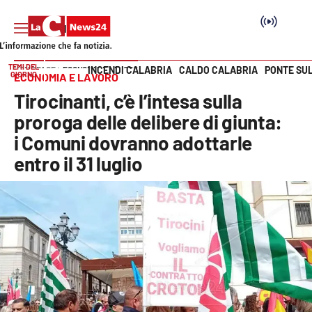
TEMI DEL
INCENDI CALABRIA
CALDO CALABRIA
PONTE SU
HOME PAGE
ECONOMIA E LAVORO
GIORNO
ECONOMIA E LAVORO
Vai
Tirocinanti, c’è l’intesa sulla
SEZIONI
proroga delle delibere di giunta:
i Comuni dovranno adottarle
Cronaca
entro il 31 luglio
Politica
Attualità
Economia e lavoro
Italia Mondo