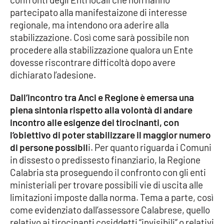
PROGETTI
SPECIALI
partecipato alla manifestaizone di interesse
regionale, ma intendono ora aderire alla
Buona Sanità Calabria
stabilizzazione. Così come sarà possibile non
procedere alla stabilizzazione qualora un Ente
dovesse riscontrare difficoltà dopo avere
LA
CALABRIAVISIONE
dichiarato l’adesione.
Destinazioni
Dall’incontro tra Anci e Regione è emersa una
piena sintonia rispetto alla volontà di andare
Eventi
incontro alle esigenze dei tirocinanti, con
l’obiettivo di poter stabilizzare il maggior numero
Food
di persone possibil
i. Per quanto riguarda i Comuni
in dissesto o predissesto finanziario, la Regione
Storie
Calabria sta proseguendo il confronto con gli enti
ministeriali per trovare possibili vie di uscita alle
limitazioni imposte dalla norma. Tema a parte, così
LAC
NETWORK
come evidenziato dall’assessore Calabrese, quello
relativo ai tirocinanti cosiddetti “invisibili” o relativi