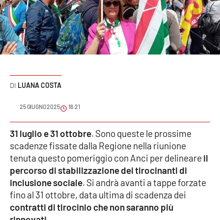
Sanità
Sport
Cultura
Podcast
LUANA COSTA
Meteo
25 GIUGNO 2025
16:21
Editoriali
31 luglio e 31 ottobre
. Sono queste le prossime
scadenze fissate dalla Regione nella riunione
tenuta questo pomeriggio con Anci per delineare
il
percorso di stabilizzazione dei tirocinanti di
VIDEO
inclusione sociale
. Si andrà avanti a tappe forzate
Ambiente
fino al 31 ottobre, data ultima di scadenza dei
contratti di tirocinio che non saranno più
Cronaca
rinnovati
.