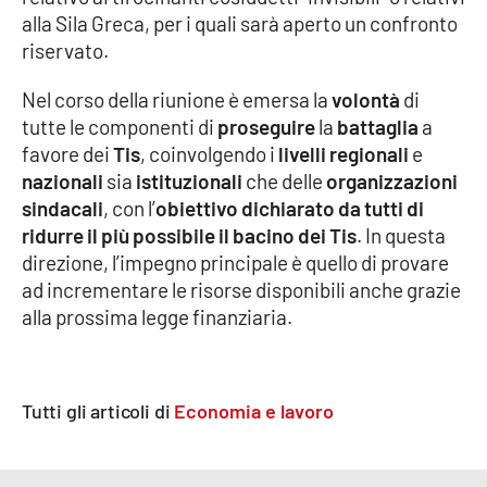
Lacplay.it
alla Sila Greca, per i quali sarà aperto un confronto
riservato.
Lactv.it
Nel corso della riunione è emersa la
volontà
di
Laconair.it
tutte le componenti di
proseguire
la
battaglia
a
favore dei
Tis
, coinvolgendo i
livelli regionali
e
Lacitymag.it
nazionali
sia
istituzionali
che delle
organizzazioni
sindacali
, con l’
obiettivo dichiarato da tutti di
Lacapitalenews.it
ridurre il più possibile il bacino dei Tis
. In questa
direzione, l’impegno principale è quello di provare
Ilreggino.it
ad incrementare le risorse disponibili anche grazie
alla prossima legge finanziaria.
Cosenzachannel.it
Ilvibonese.it
Tutti gli articoli di
Economia e lavoro
Catanzarochannel.it