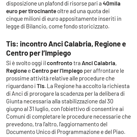
disposizione un plafond di risorse pari a
40mila
Parchi Marini Calabria
euro per tirocinante
oltre ad una quota dei
cinque milioni di euro appositamente inseriti in
Leggendo Alvaro insieme
legge di Bilancio, come fondo storicizzato.
Imprese Di Calabria
Tis: incontro Anci Calabria, Regione e
Centro per l’Impiego
Le perfidie di Antonella Grippo
Si è svolto oggi il
confronto
tra
Anci Calabria
,
Venti di comunicazione
Regione
e
Centro per l’impiego
per affrontare le
prossime attività relative alle procedure che
riguardano i
Tis
. La Regione ha accolto la richiesta
STREAMING
di Anci di prorogare la scadenza per la delibera di
Giunta necessaria alla stabilizzazione dal 30
LaC TV
giugno al 31 luglio, con l’obiettivo di consentire ai
Comuni di completare le procedure necessarie che
LaC Network
prevedono, tra l’altro, l’aggiornamento del
Documento Unico di Programmazione e del Piao.
LaC OnAir