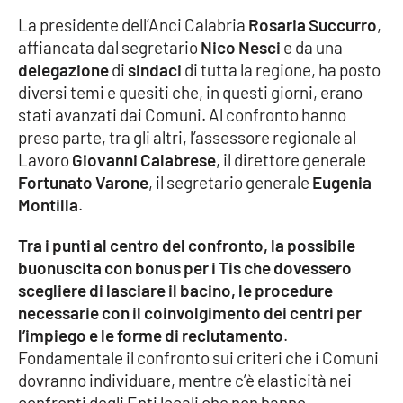
La presidente dell’Anci Calabria
Rosaria Succurro
,
affiancata dal segretario
Nico Nesci
e da una
EDIZIONI
delegazione
di
sindaci
di tutta la regione, ha posto
LOCALI
diversi temi e quesiti che, in questi giorni, erano
Catanzaro
stati avanzati dai Comuni. Al confronto hanno
preso parte, tra gli altri, l’assessore regionale al
Crotone
Lavoro
Giovanni Calabrese
, il direttore generale
Fortunato Varone
, il segretario generale
Eugenia
Vibo Valentia
Montilla
.
Tra i punti al centro del confronto, la possibile
Reggio Calabria
buonuscita con bonus per i Tis che dovessero
scegliere di lasciare il bacino, le procedure
Cosenza
necessarie con il coinvolgimento dei centri per
l’impiego e le forme di reclutamento
.
Lamezia Terme
Fondamentale il confronto sui criteri che i Comuni
dovranno individuare, mentre c’è elasticità nei
confronti degli Enti locali che non hanno