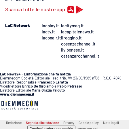
Scarica tutte le nostre app!
LaC Network
lacplay.it
lacitymag.it
lactv.it
lacapitalenews.it
laconair.it
ilreggino.it
cosenzachannel.it
ilvibonese.it
catanzarochannel.it
LaC News24 - L’informazione che fa notizia
Diemmecom Società Editoriale - reg. trib. VV 23/05/1989 n°68 - R.O.C. 4049
Direttore Responsabile
Francesco Laratta
Vicedirettore
Enrico De Girolamo
e
Pablo Petrasso
Direttore Editoriale
Maria Grazia Falduto
www.diemmecom.it
Redazione
Segnala alla redazione
Privacy
Cookie policy
Note legali
Gestisci preferenze cookie
Lavora con noi