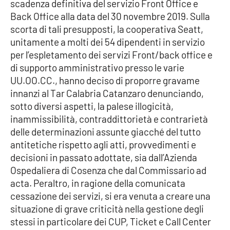
Lacplay.it
scadenza definitiva del servizio Front Office e
Back Office alla data del 30 novembre 2019. Sulla
scorta di tali presupposti, la cooperativa Seatt,
Lactv.it
unitamente a molti dei 54 dipendenti in servizio
per l’espletamento dei servizi Front/back office e
Laconair.it
di supporto amministrativo presso le varie
UU.OO.CC., hanno deciso di proporre gravame
Lacitymag.it
innanzi al Tar Calabria Catanzaro denunciando,
sotto diversi aspetti, la palese illogicità,
Lacapitalenews.it
inammissibilità, contraddittorietà e contrarietà
delle determinazioni assunte giacché del tutto
Ilreggino.it
antitetiche rispetto agli atti, provvedimenti e
decisioni in passato adottate, sia dall’Azienda
Cosenzachannel.it
Ospedaliera di Cosenza che dal Commissario ad
acta. Peraltro, in ragione della comunicata
Ilvibonese.it
cessazione dei servizi, si era venuta a creare una
situazione di grave criticità nella gestione degli
Catanzarochannel.it
stessi in particolare dei CUP, Ticket e Call Center