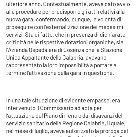
ulteriore anno. Contestualmente, aveva dato avvio
alle procedure per predisporre gli atti relativi alla
nuova gara, confermando, dunque, la volontà di
EDIZIONI
LOCALI
proseguire con l’esternalizzazione dei medesimi
servizi. Sta di fatto, che in presenza di dichiarate
Catanzaro
criticità nelle rispettive dotazioni organiche, sia
l’Azienda Ospedalera di Cosenza che la Stazione
Crotone
Unica Appaltante della Calabria, avevano
rappresentato la loro impossiblità a portare a
Vibo Valentia
termine l’attivazione della gara in questione.
Reggio Calabria
Cosenza
In una tale situazione di evidente empasse, era
intervenuto il Commissario ad acta per
Lamezia Terme
l’attuazione del Piano di rientro dai disavanzi del
servizio sanitario della Regione Calabria, il quale,
nel mese di luglio, aveva autorizzato la proroga del