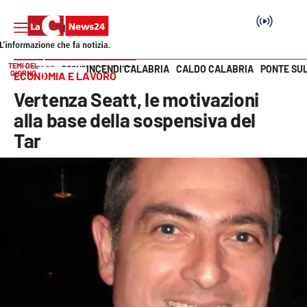
TEMI DEL
INCENDI CALABRIA
CALDO CALABRIA
PONTE SU
HOME PAGE
ECONOMIA E LAVORO
GIORNO
ECONOMIA E LAVORO
Vai
Vertenza Seatt, le motivazioni
SEZIONI
alla base della sospensiva del
Tar
Cronaca
Politica
Attualità
Economia e lavoro
Italia Mondo