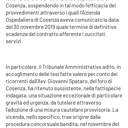
Cosenza, sospendendo in tal modo l’efficacia dei
provvedimenti attraverso i quali l’Azienda
Cultura
Ospedaliera di Cosenza aveva comunicato la data
del 30 novembre 2019 quale termine di definitiva
Economia e Lavoro
scadenza del contratto afferente i succitati
servizi.
Politica
Sanità
In particolare, il Tribunale Amministrativo adito, in
Società
accoglimento delle tesi fatte valere per conto dei
ricorrenti dall’Avv. Giovanni Spataro, del foro di
Sport
Cosenza, ha ritenuto sussistente, nella fattispecie
indagata, una situazione eccezionale di particolare
gravità ed urgenza, da tutelare attraverso
RUBRICHE
l’adozione di una misura cautelare provvisoria. La
vicenda, nello specifico, trae origine dalla
Good Morning Vietnam
procedura concorsuale bandita, nel novembre del