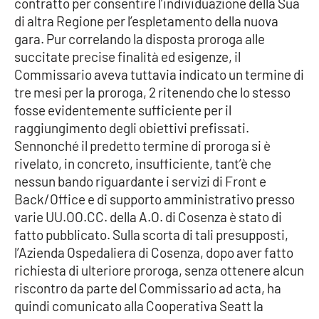
contratto per consentire l’individuazione della Sua
PROGETTI
SPECIALI
di altra Regione per l’espletamento della nuova
Buona Sanità Calabria
gara. Pur correlando la disposta proroga alle
succitate precise finalità ed esigenze, il
Commissario aveva tuttavia indicato un termine di
LA
tre mesi per la proroga, 2 ritenendo che lo stesso
CALABRIAVISIONE
fosse evidentemente sufficiente per il
Destinazioni
raggiungimento degli obiettivi prefissati.
Sennonché il predetto termine di proroga si è
Eventi
rivelato, in concreto, insufficiente, tant’è che
nessun bando riguardante i servizi di Front e
Food
Back/Office e di supporto amministrativo presso
varie UU.OO.CC. della A.O. di Cosenza è stato di
fatto pubblicato. Sulla scorta di tali presupposti,
Storie
l’Azienda Ospedaliera di Cosenza, dopo aver fatto
richiesta di ulteriore proroga, senza ottenere alcun
riscontro da parte del Commissario ad acta, ha
LAC
NETWORK
quindi comunicato alla Cooperativa Seatt la