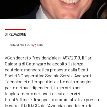
Sanità
Sport
Cultura
REDAZIONE
Podcast
28 NOVEMBRE 2019
19:07
Meteo
«Con decreto Presidenziale n. 497/2019, il Tar
Calabria di Catanzaro ha accolto l’istanza
Editoriali
cautelare monocratica proposta dalla Seatt
Società Cooperativa Sociale Servizi Avanzati
Tecnologici e Terapeutici a r.l. e dalla maggior
VIDEO
parte dei suoi dipendenti, in servizio per
Ambiente
l’espletamento dei lavori di cui ai servizi
Front/office e di supporto amministrativo presso
Cronaca
le varie UU.OO.CC. dell’Azienda ospedaliera di