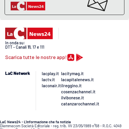
In onda su:
DTT - Canali
11
, 17 e 111
Scarica tutte le nostre app!
LaC Network
lacplay.it
lacitymag.it
lactv.it
lacapitalenews.it
laconair.it
ilreggino.it
cosenzachannel.it
ilvibonese.it
catanzarochannel.it
LaC News24 - L’informazione che fa notizia
Diemmecom Società Editoriale - reg. trib. VV 23/05/1989 n°68 - R.O.C. 4049