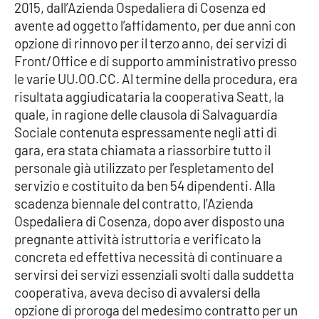
2015, dall’Azienda Ospedaliera di Cosenza ed
Parchi Marini Calabria
avente ad oggetto l’affidamento, per due anni con
opzione di rinnovo per il terzo anno, dei servizi di
Leggendo Alvaro insieme
Front/Office e di supporto amministrativo presso
le varie UU.OO.CC. Al termine della procedura, era
Imprese Di Calabria
risultata aggiudicataria la cooperativa Seatt, la
quale, in ragione delle clausola di Salvaguardia
Le perfidie di Antonella Grippo
Sociale contenuta espressamente negli atti di
gara, era stata chiamata a riassorbire tutto il
Venti di comunicazione
personale già utilizzato per l’espletamento del
servizio e costituito da ben 54 dipendenti. Alla
scadenza biennale del contratto, l’Azienda
STREAMING
Ospedaliera di Cosenza, dopo aver disposto una
pregnante attività istruttoria e verificato la
LaC TV
concreta ed effettiva necessità di continuare a
servirsi dei servizi essenziali svolti dalla suddetta
LaC Network
cooperativa, aveva deciso di avvalersi della
opzione di proroga del medesimo contratto per un
LaC OnAir