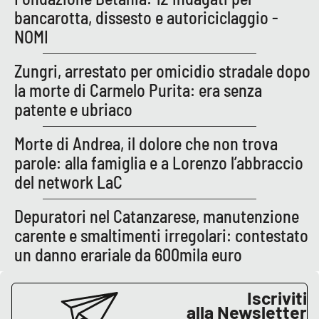
bancarotta, dissesto e autoriciclaggio -
NOMI
EDIZIONI
LOCALI
Zungri, arrestato per omicidio stradale dopo
Catanzaro
la morte di Carmelo Purita: era senza
patente e ubriaco
Crotone
Morte di Andrea, il dolore che non trova
Vibo Valentia
parole: alla famiglia e a Lorenzo l’abbraccio
del network LaC
Reggio Calabria
Depuratori nel Catanzarese, manutenzione
Cosenza
carente e smaltimenti irregolari: contestato
un danno erariale da 600mila euro
Lamezia Terme
Iscriviti
alla Newsletter