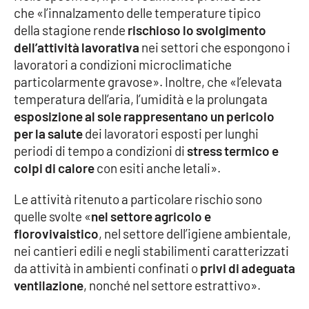
che «l’innalzamento delle temperature tipico
della stagione rende
rischioso lo svolgimento
Cultura
dell’attività lavorativa
nei settori che espongono i
lavoratori a condizioni microclimatiche
Economia e Lavoro
particolarmente gravose». Inoltre, che «l’elevata
temperatura dell’aria, l’umidità e la prolungata
Politica
esposizione al sole rappresentano un pericolo
per la salute
dei lavoratori esposti per lunghi
Sanità
periodi di tempo a condizioni di
stress termico e
colpi di calore
con esiti anche letali».
Società
Le attività ritenuto a particolare rischio sono
Sport
quelle svolte «
nel settore agricolo e
florovivaistico
, nel settore dell’igiene ambientale,
nei cantieri edili e negli stabilimenti caratterizzati
RUBRICHE
da attività in ambienti confinati o
privi di adeguata
ventilazione
, nonché nel settore estrattivo».
Good Morning Vietnam