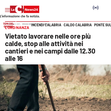
TEMI DEL
INCENDI CALABRIA
CALDO CALABRIA
PONTE SU
HOME PAGE
ECONOMIA E LAVORO
GIORNO
L’ORDINANZA
Vai
Vietato lavorare nelle ore più
SEZIONI
calde, stop alle attività nei
cantieri e nei campi dalle 12.30
Cronaca
alle 16
Politica
Attualità
Economia e lavoro
Italia Mondo