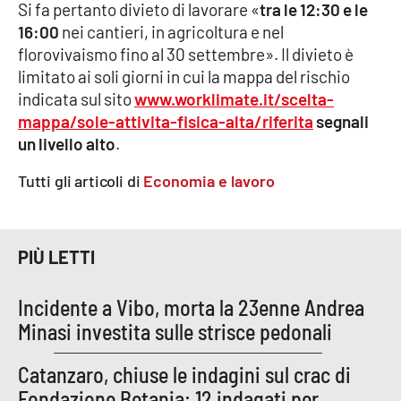
Si fa pertanto divieto di lavorare «
tra le 12:30 e le
Parchi Marini Calabria
16:00
nei cantieri, in agricoltura e nel
florovivaismo fino al 30 settembre». Il divieto è
Leggendo Alvaro insieme
limitato ai soli giorni in cui la mappa del rischio
indicata sul sito
www.worklimate.it/scelta-
Imprese Di Calabria
mappa/sole-attivita-fisica-alta/riferita
segnali
un livello alto
.
Le perfidie di Antonella Grippo
Tutti gli articoli di
Economia e lavoro
Venti di comunicazione
PIÙ LETTI
STREAMING
Incidente a Vibo, morta la 23enne Andrea
LaC TV
Minasi investita sulle strisce pedonali
LaC Network
Catanzaro, chiuse le indagini sul crac di
Fondazione Betania: 12 indagati per
LaC OnAir