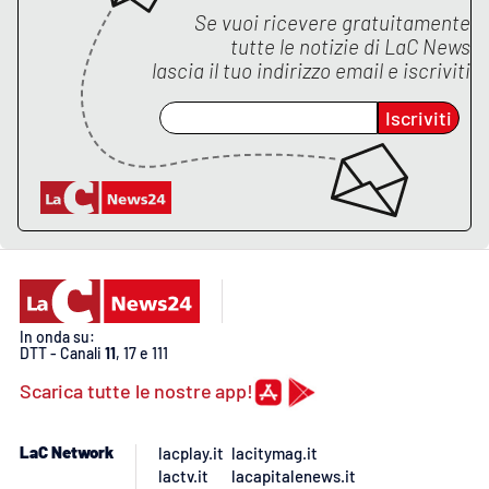
PROGETTI
SPECIALI
Se vuoi ricevere gratuitamente
tutte le notizie di
LaC News
Buona Sanità Calabria
lascia il tuo indirizzo email e iscriviti
Iscriviti
LA
CALABRIAVISIONE
Destinazioni
Eventi
Food
In onda su:
DTT - Canali
11
, 17 e 111
Storie
Scarica tutte le nostre app!
LAC
NETWORK
LaC Network
lacplay.it
lacitymag.it
lactv.it
lacapitalenews.it