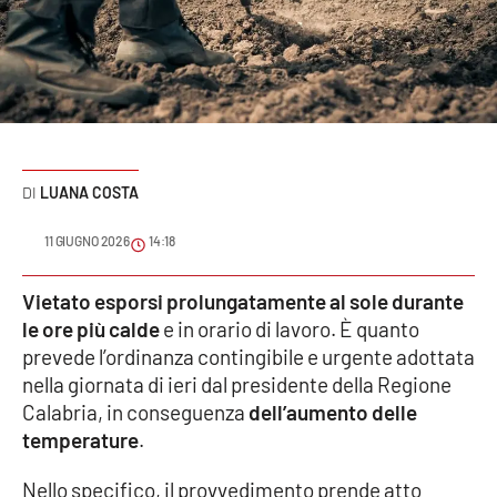
Sanità
Sport
Cultura
Podcast
LUANA COSTA
Meteo
11 GIUGNO 2026
14:18
Editoriali
Vietato esporsi prolungatamente al sole durante
le ore più calde
e in orario di lavoro. È quanto
prevede l’ordinanza contingibile e urgente adottata
nella giornata di ieri dal presidente della Regione
VIDEO
Calabria, in conseguenza
dell’aumento delle
Ambiente
temperature
.
Cronaca
Nello specifico, il provvedimento prende atto