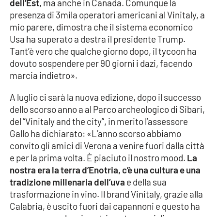
PROGETTI
dell’Est,
ma anche in Canada. Comunque la
SPECIALI
presenza di 3mila operatori americani al Vinitaly, a
Buona Sanità Calabria
mio parere, dimostra che il sistema economico
Usa ha superato a destra il presidente Trump.
Tant’è vero che qualche giorno dopo, il tycoon ha
LA
dovuto sospendere per 90 giorni i dazi, facendo
CALABRIAVISIONE
marcia indietro».
Destinazioni
A luglio ci sarà la nuova edizione, dopo il successo
dello scorso anno a al Parco archeologico di Sibari,
Eventi
del “Vinitaly and the city”, in merito l’assessore
Gallo ha dichiarato: «L’anno scorso abbiamo
Food
convito gli amici di Verona a venire fuori dalla città
e per la prima volta. È piaciuto il nostro mood.
La
Storie
nostra era la terra d’Enotria, c’è una cultura e una
tradizione millenaria dell’uva
e della sua
trasformazione in vino. Il brand Vinitaly, grazie alla
LAC
NETWORK
Calabria, è uscito fuori dai capannoni e questo ha