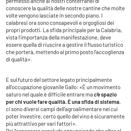
permesso anche ai nostri conterranei di
Lacplay.it
conoscere la qualità delle nostre cantine che molte
volte vengono lasciate in secondo piano. I
Lactv.it
calabresi ora sono consapevoli e orgogliosi dei
propri prodotti. La sfida principale per la Calabria,
Laconair.it
vista l’importanza della manifestazione, deve
essere quella di riuscire a gestire il flusso turistico
Lacitymag.it
che porterà, mettendo al primo posto l’accoglienza
di qualità».
Lacapitalenews.it
Ilreggino.it
E sul futuro del settore legato principalmente
all’occupazione giovanile Gallo: «È un movimento
Cosenzachannel.it
saturo nel quale è difficile entrare ma
c’è spazio
per chi vuole fare qualità. È una sfida di sistema
,
Ilvibonese.it
ci sono diversi campi dell’agroalimentare nel cui
poter investire, certo quello del vino è sicuramente
Catanzarochannel.it
più attrattivo per vari fattori».
Poi l’assessore conclude annunciando che oltre al