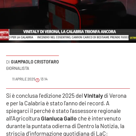
Sanità
Sport
Cultura
Podcast
GIAMPAOLO CRISTOFARO
Meteo
GIORNALISTA
11 APRILE 2025
13:14
Editoriali
Si è conclusa l’edizione 2025 del
Vinitaly
di Verona
e per la Calabria è stato l’anno dei record. A
VIDEO
spiegarci il perché è stato l’assessore regionale
all’Agricoltura
Gianluca Gallo
che è intervenuto
Ambiente
durante la puntata odierna di Dentro la Notizia, la
striscia d’informazione quotidiana di LaC:
Cronaca