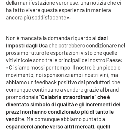
della manifestazione veronese, una notizia che ci
ha fatto vivere questa esperienza in maniera
ancora più soddisfacente».
EDIZIONI
LOCALI
Catanzaro
Non è mancata la domanda riguardo ai
dazi
imposti dagli Usa
che potrebbero condizionare nel
Crotone
prossimo futuro le esportazioni visto che quelle
vitivinicole sono tra le principali del nostro Paese:
Vibo Valentia
«Ci siamo mossi per tempo. Il nostro è un piccolo
movimento, noi sponsorizziamo i nostri vini, ma
Reggio Calabria
abbiamo un feedback positivo dai produttori che
comunque continuano a vendere grazie al brand
Cosenza
promozionale
“Calabria straordinaria” che è
diventato simbolo di qualità e gli incrementi dei
Lamezia Terme
prezzi non hanno condizionato più di tanto le
vend
ite. Ma comunque abbiamo puntato a
espanderci anche verso altri mercati, quelli