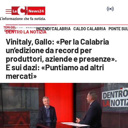
TEMI DEL
INCENDI CALABRIA
CALDO CALABRIA
PONTE SU
HOME PAGE
ECONOMIA E LAVORO
GIORNO
DENTRO LA NOTIZIA
Vai
Vinitaly, Gallo: «Per la Calabria
SEZIONI
un’edizione da record per
produttori, aziende e presenze».
Cronaca
E sui dazi: «Puntiamo ad altri
mercati»
Politica
Attualità
Economia e lavoro
Italia Mondo