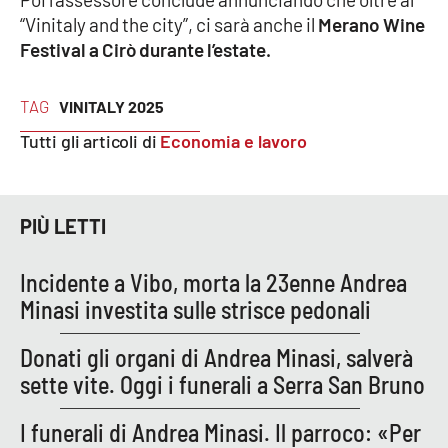
“Vinitaly and the city”, ci sarà anche il
Merano Wine
APP
Festival a Cirò durante l’estate.
Android
TAG
VINITALY 2025
Apple
Tutti gli articoli di
Economia e lavoro
PIÙ LETTI
Incidente a Vibo, morta la 23enne Andrea
Minasi investita sulle strisce pedonali
Donati gli organi di Andrea Minasi, salverà
sette vite. Oggi i funerali a Serra San Bruno
I funerali di Andrea Minasi. Il parroco: «Per