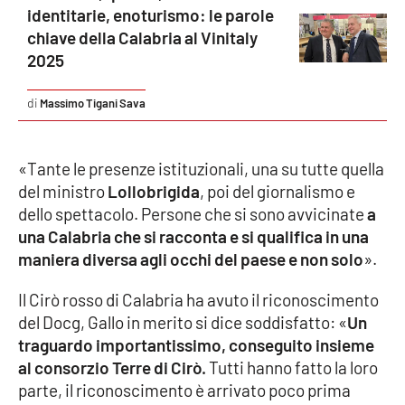
identitarie, enoturismo: le parole
Parchi Marini Calabria
chiave della Calabria al Vinitaly
2025
Leggendo Alvaro insieme
Massimo Tigani Sava
Imprese Di Calabria
Le perfidie di Antonella Grippo
«Tante le presenze istituzionali, una su tutte quella
del ministro
Lollobrigida
, poi del giornalismo e
Venti di comunicazione
dello spettacolo. Persone che si sono avvicinate
a
una Calabria che si racconta e si qualifica in una
maniera diversa agli occhi del paese e non solo
».
STREAMING
Il Cirò rosso di Calabria ha avuto il riconoscimento
LaC TV
del Docg, Gallo in merito si dice soddisfatto: «
Un
traguardo importantissimo, conseguito insieme
LaC Network
al consorzio Terre di Cirò.
Tutti hanno fatto la loro
parte, il riconoscimento è arrivato poco prima
LaC OnAir