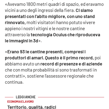
«Avevamo 1800 metri quadri di spazio, ed eravamo
vicini a uno degli ingressi della fiera.
Ci siamo
Cultura
presentati con l’abito migliore, con uno stand
rinnovato,
molti visitatori hanno potuto vivere
Economia e Lavoro
appieno i nostri vitigni e le nostre cantine
attraverso la
tecnologia Oculus che riproduceva
Politica
le immagini in 3d
».
Sanità
«
Erano 93 le cantine presenti, compresi i
produttori di amari. Questo è il primo record,
poi
Società
abbiamo avuto un
record di presenze e di aziende
che con molta probabilità si sono trasformati in
Sport
contratti», sostiene l’assessore regionale che
continua.
RUBRICHE
Good Morning Vietnam
ECONOMIA E LAVORO
Territorio, qualità, radici