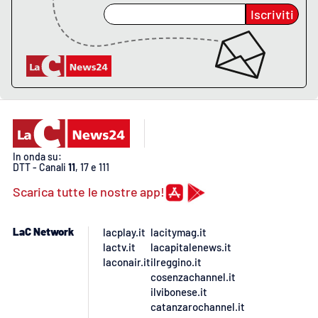
Iscriviti
In onda su:
DTT - Canali
11
, 17 e 111
Scarica tutte le nostre app!
LaC Network
lacplay.it
lacitymag.it
lactv.it
lacapitalenews.it
laconair.it
ilreggino.it
cosenzachannel.it
ilvibonese.it
catanzarochannel.it