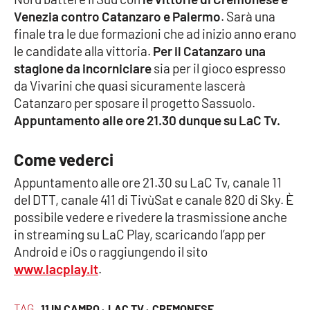
Venezia contro Catanzaro e Palermo
. Sarà una
Cultura
finale tra le due formazioni che ad inizio anno erano
le candidate alla vittoria.
Per il Catanzaro una
Economia e Lavoro
stagione da incorniciare
sia per il gioco espresso
da Vivarini che quasi sicuramente lascerà
Politica
Catanzaro per sposare il progetto Sassuolo.
Appuntamento alle ore 21.30 dunque su LaC Tv.
Sanità
Come vederci
Società
Appuntamento alle ore 21.30 su LaC Tv, canale 11
del DTT, canale 411 di TivùSat e canale 820 di Sky. È
Sport
possibile vedere e rivedere la trasmissione anche
in streaming su LaC Play, scaricando l’app per
Android e iOs o raggiungendo il sito
RUBRICHE
www.lacplay.it
.
Good Morning Vietnam
TAG
11 IN CAMPO ·
LAC TV ·
CREMONESE