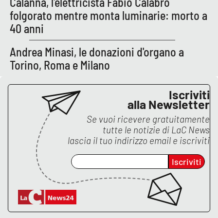
Calanna, l'elettricista Fabio Calabrò
folgorato mentre monta luminarie: morto a
40 anni
EDIZIONI
LOCALI
Andrea Minasi, le donazioni d'organo a
Catanzaro
Torino, Roma e Milano
Crotone
Iscriviti
alla Newsletter
Vibo Valentia
Se vuoi ricevere gratuitamente
tutte le notizie di
LaC News
Reggio Calabria
lascia il tuo indirizzo email e iscriviti
Cosenza
Iscriviti
Lamezia Terme