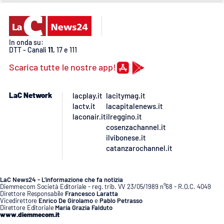
PROGETTI
SPECIALI
Buona Sanità Calabria
In onda su:
DTT - Canali
11
, 17 e 111
LA
CALABRIAVISIONE
Scarica tutte le nostre app!
Destinazioni
LaC Network
lacplay.it
lacitymag.it
lactv.it
lacapitalenews.it
Eventi
laconair.it
ilreggino.it
cosenzachannel.it
ilvibonese.it
Food
catanzarochannel.it
Storie
LaC News24 - L’informazione che fa notizia
Diemmecom Società Editoriale - reg. trib. VV 23/05/1989 n°68 - R.O.C. 4049
Direttore Responsabile
Francesco Laratta
Vicedirettore
Enrico De Girolamo
e
Pablo Petrasso
LAC
NETWORK
Direttore Editoriale
Maria Grazia Falduto
www.diemmecom.it