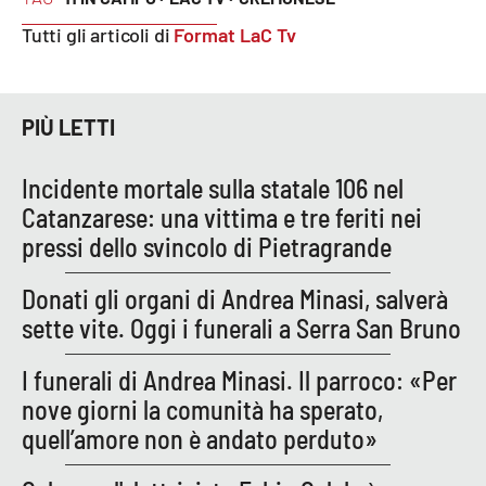
Parchi Marini Calabria
Tutti gli articoli di
Format LaC Tv
Leggendo Alvaro insieme
PIÙ LETTI
Imprese Di Calabria
Incidente mortale sulla statale 106 nel
Le perfidie di Antonella Grippo
Catanzarese: una vittima e tre feriti nei
pressi dello svincolo di Pietragrande
Venti di comunicazione
Donati gli organi di Andrea Minasi, salverà
sette vite. Oggi i funerali a Serra San Bruno
STREAMING
LaC TV
I funerali di Andrea Minasi. Il parroco: «Per
nove giorni la comunità ha sperato,
LaC Network
quell’amore non è andato perduto»
LaC OnAir