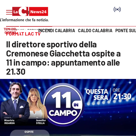
TEMI DEL
INCENDI CALABRIA
CALDO CALABRIA
PONTE SU
HOME PAGE
FORMAT LAC TV
GIORNO
FORMAT LAC TV
Vai
Il direttore sportivo della
SEZIONI
Cremonese Giacchetta ospite a
11 in campo: appuntamento alle
Cronaca
21.30
Politica
Attualità
Economia e lavoro
Italia Mondo