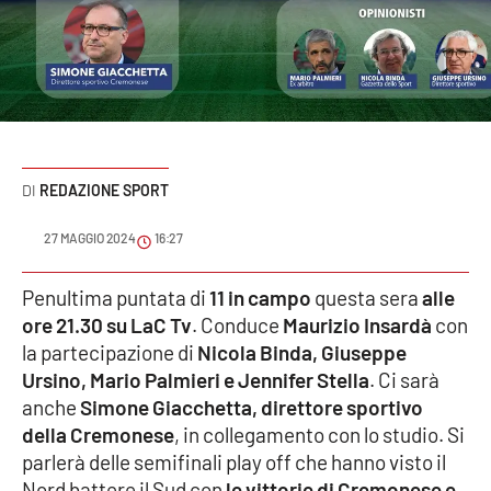
Sanità
Sport
Cultura
Podcast
REDAZIONE SPORT
Meteo
27 MAGGIO 2024
16:27
Editoriali
Penultima puntata di
11 in campo
questa sera
alle
ore 21.30 su LaC Tv
. Conduce
Maurizio Insardà
con
la partecipazione di
Nicola Binda, Giuseppe
Ursino, Mario Palmieri e Jennifer Stella
. Ci sarà
VIDEO
anche
Simone Giacchetta, direttore sportivo
Ambiente
della Cremonese
, in collegamento con lo studio. Si
parlerà delle semifinali play off che hanno visto il
Cronaca
Nord battere il Sud con
le vittorie di Cremonese e