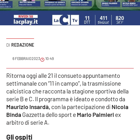
Sanità
Sport
Cultura
REDAZIONE
Podcast
6 FEBBRAIO 2023
10:49
Meteo
Ritorna oggi alle 21 il consueto appuntamento
settimanale con “11 in campo”, la trasmissione
Editoriali
calcistica che racconta la stagione sportiva della
serie B e C. Il programma è ideato e condotto da
Maurizio Insardà,
con la partecipazione di
Nicola
VIDEO
Binda
Gazzetta dello sport e
Mario Palmieri
ex
Ambiente
arbitro di serie A.
Gli ospiti
Cronaca