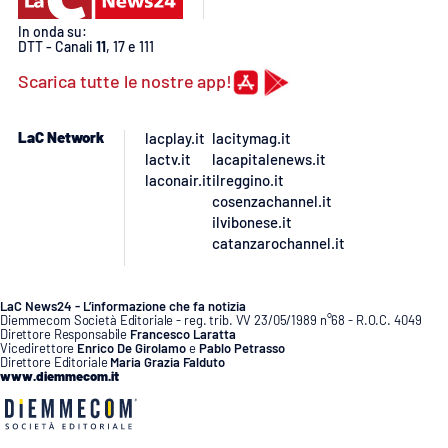
PROGETTI
SPECIALI
In onda su:
DTT - Canali
11
, 17 e 111
Buona Sanità Calabria
Scarica tutte le nostre app!
LA
CALABRIAVISIONE
LaC Network
lacplay.it
lacitymag.it
lactv.it
lacapitalenews.it
Destinazioni
laconair.it
ilreggino.it
cosenzachannel.it
ilvibonese.it
Eventi
catanzarochannel.it
Food
LaC News24 - L’informazione che fa notizia
Diemmecom Società Editoriale - reg. trib. VV 23/05/1989 n°68 - R.O.C. 4049
Storie
Direttore Responsabile
Francesco Laratta
Vicedirettore
Enrico De Girolamo
e
Pablo Petrasso
Direttore Editoriale
Maria Grazia Falduto
www.diemmecom.it
LAC
NETWORK