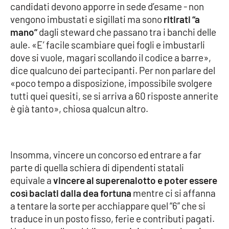
candidati devono apporre in sede d’esame - non
vengono imbustati e sigillati ma sono
ritirati “a
mano”
dagli steward che passano tra i banchi delle
EDIZIONI
LOCALI
aule. «E’ facile scambiare quei fogli e imbustarli
dove si vuole, magari scollando il codice a barre»,
Catanzaro
dice qualcuno dei partecipanti. Per non parlare del
«poco tempo a disposizione, impossibile svolgere
Crotone
tutti quei quesiti, se si arriva a 60 risposte annerite
è già tanto», chiosa qualcun altro.
Vibo Valentia
Reggio Calabria
Insomma, vincere un concorso ed entrare a far
Cosenza
parte di quella schiera di dipendenti statali
equivale a
vincere al superenalotto e poter essere
Lamezia Terme
così baciati dalla dea fortuna
mentre ci si affanna
a tentare la sorte per acchiappare quel “6” che si
traduce in un posto fisso, ferie e contributi pagati.