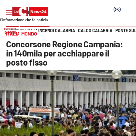
TEMI DEL
INCENDI CALABRIA
CALDO CALABRIA
PONTE SU
HOME PAGE
ITALIA MONDO
GIORNO
ITALIA MONDO
Vai
Concorsone Regione Campania:
SEZIONI
in 140mila per acchiappare il
posto fisso
Cronaca
Politica
Attualità
Economia e lavoro
Italia Mondo