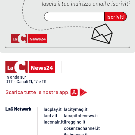
lascia il tuo indirizzo email e iscriviti
Iscriviti
In onda su:
DTT - Canali
11
, 17 e 111
Scarica tutte le nostre app!
LaC Network
lacplay.it
lacitymag.it
lactv.it
lacapitalenews.it
laconair.it
ilreggino.it
cosenzachannel.it
ilvibonese.it