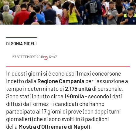
Sanità
Sport
Cultura
SONIA MICELI
Podcast
27 SETTEMBRE 2019
12:47
Meteo
In questi giorni si è concluso il maxi concorsone
indetto dalla
Regione Campania
per l'assunzione a
Editoriali
tempo indeterminato di
2.175 unità
di personale.
Sono stati in tutto circa
140mila
- secondo i dati
diffusi da Formez - i candidati che hanno
VIDEO
partecipato ai 17 giorni di prove (con doppi turni
Ambiente
giornalieri) che si sono svolti in 8 padiglioni
della
Mostra d'Oltremare di Napoli
.
Cronaca