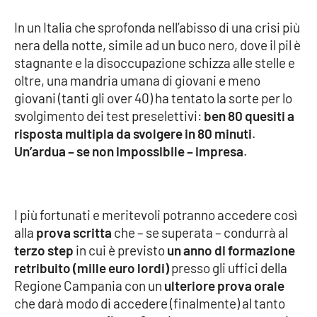
In un Italia che sprofonda nell’abisso di una crisi più
Cultura
nera della notte, simile ad un buco nero, dove il pil è
stagnante e la disoccupazione schizza alle stelle e
Economia e Lavoro
oltre, una mandria umana di giovani e meno
giovani (tanti gli over 40) ha tentato la sorte per lo
Politica
svolgimento dei test preselettivi:
ben 80 quesiti a
risposta multipla da svolgere in 80 minuti
.
Sanità
Un’ardua – se non impossibile – impresa
.
Società
Sport
I più fortunati e meritevoli potranno accedere così
alla
prova scritta
che – se superata – condurrà al
terzo step
in cui è previsto
un anno di formazione
RUBRICHE
retribuito (mille euro lordi)
presso gli uffici della
Regione Campania con un
ulteriore prova orale
Good Morning Vietnam
che darà modo di accedere (finalmente) al tanto