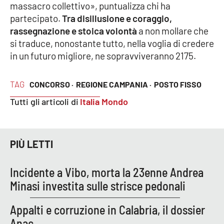
Lacplay.it
massacro collettivo», puntualizza chi ha
partecipato.
Tra disillusione e coraggio,
Lactv.it
rassegnazione e stoica volontà
a non mollare che
si traduce, nonostante tutto, nella voglia di credere
Laconair.it
in un futuro migliore, ne sopravviveranno 2175.
Lacitymag.it
TAG
CONCORSO ·
REGIONE CAMPANIA ·
POSTO FISSO
Tutti gli articoli di
Italia Mondo
Lacapitalenews.it
Ilreggino.it
PIÙ LETTI
Cosenzachannel.it
Incidente a Vibo, morta la 23enne Andrea
Ilvibonese.it
Minasi investita sulle strisce pedonali
Catanzarochannel.it
Appalti e corruzione in Calabria, il dossier
Anac