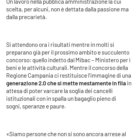
Un lavoro nella pubblica amministrazione la cui
PROGETTI
SPECIALI
scelta, per alcuni, non è dettata dalla passione ma
Buona Sanità Calabria
dalla precarietà.
LA
CALABRIAVISIONE
Si attendono ora i risultati mentre in molti si
preparano già per il prossimo ambito e succulento
Destinazioni
concorso: quello indetto dal Mibac – Ministero per i
beni e le attività culturali. Mentre il concorso della
Eventi
Regione Campania ci restituisce l’immagine di una
generazione 2.0 che si mette mestamente in fila
in
Food
attesa di poter varcare la soglia dei cancelli
istituzionali con in spalla un bagaglio pieno di
Storie
sogni, speranze e paure.
LAC
NETWORK
«Siamo persone che non si sono ancora arrese al