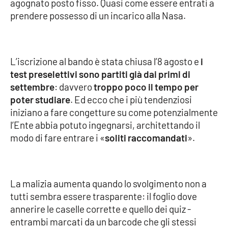
agognato posto fisso. Quasi come essere entrati a
Parchi Marini Calabria
prendere possesso di un incarico alla Nasa.
Leggendo Alvaro insieme
L’iscrizione al bando è stata chiusa l’8 agosto e
i
Imprese Di Calabria
test preselettivi sono partiti già dai primi di
settembre
: davvero
troppo poco il tempo per
Le perfidie di Antonella Grippo
poter studiare
. Ed ecco che i più tendenziosi
iniziano a fare congetture su come potenzialmente
Venti di comunicazione
l’Ente abbia potuto ingegnarsi, architettando il
modo di fare entrare i «
soliti raccomandati
».
STREAMING
LaC TV
La malizia aumenta quando lo svolgimento non a
tutti sembra essere trasparente: il foglio dove
LaC Network
annerire le caselle corrette e quello dei quiz -
entrambi marcati da un barcode che gli stessi
LaC OnAir