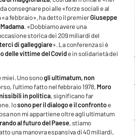
, da consegnare poi alle «forze sociali e al
a «a febbraio», ha detto il premier
Giuseppe
la Madama
. «Dobbiamo avere una
occasione storica dei 209 miliardi del
rci di galleggiare
». La conferenza si è
o delle vittime del Covid
e in solidarietà dei
e miei. Uno sono
gli ultimatum, non
orso, l'ultimo fatto nel febbraio 1978,
Moro
ssibili in politica
, significano far
one. Io
sono per il dialogo e il confronto
e
 cosa non mi appartiene oltre agli ultimatum
rando al futuro del Paese
, stiamo
atto una manovra espansiva di 40 miliardi,