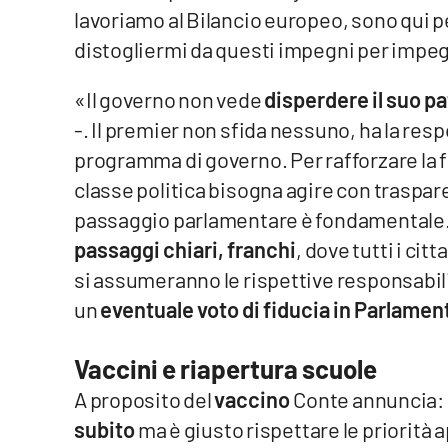
lavoriamo al Bilancio europeo, sono qui p
Reggio Calabria
distogliermi da questi impegni per impe
Cosenza
«Il governo non vede
disperdere il suo pa
-. Il premier non sfida nessuno, ha la respo
Lamezia Terme
programma di governo. Per rafforzare la fi
classe politica bisogna agire con traspar
Progetti
passaggio parlamentare è fondamentale. 
speciali
passaggi chiari, franchi
, dove tutti i ci
Buona Sanità Calabria
si assumeranno le rispettive responsabili
un
eventuale voto di fiducia in Parlamen
La
Calabriavisione
Vaccini e riapertura scuole
Destinazioni
A proposito del
vaccino
Conte annuncia: 
Eventi
subito
ma è giusto rispettare le priorità