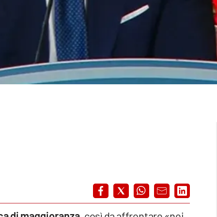
ica di maggioranza
, così da affrontare «nei