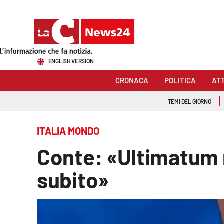
Sezioni
ENGLISH VERSION
Cronaca
CRONACA
POLITICA
AT
Politica
TEMI DEL GIORNO
Attualità
ITALIA MONDO
Economia e lavoro
Conte: «Ultimatum n
Italia Mondo
subito»
Sanità
Sport