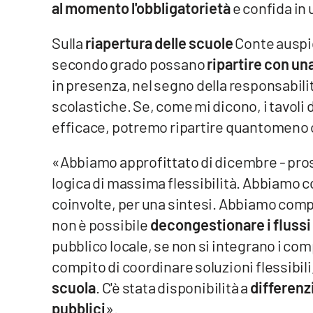
al momento l'obbligatorietà
e confida in
Food
Sulla
riapertura delle scuole
Conte auspic
Storie
secondo grado possano
ripartire con un
in presenza, nel segno della responsabili
LaC
Network
scolastiche. Se, come mi dicono, i tavoli 
efficace, potremo ripartire quantomeno
Lacplay.it
Lactv.it
«Abbiamo approfittato di dicembre - prose
logica di massima flessibilità. Abbiamo coi
Laconair.it
coinvolte, per una sintesi. Abbiamo compr
non è possibile
decongestionare i flussi 
Lacitymag.it
pubblico locale, se non si integrano i com
Lacapitalenews.it
compito di coordinare soluzioni flessibili
scuola
. C'è stata disponibilità a
differenzi
Ilreggino.it
pubblici
».