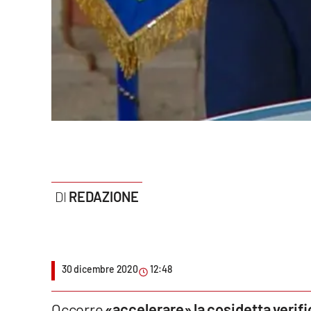
Politica
Sanità
Società
Sport
Rubriche
Good Morning Vietnam
REDAZIONE
Parchi Marini Calabria
Leggendo Alvaro insieme
30 dicembre 2020
12:48
Imprese Di Calabria
Le perfidie di Antonella Grippo
Occorre
«accelerare» la cosidetta verif