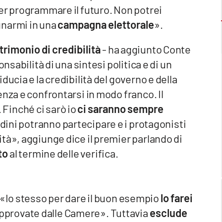
er programmare il futuro. Non potrei
gnarmi in una
campagna elettorale
».
trimonio di credibilità
- ha aggiunto Conte
nsabilità di una sintesi politica e di un
ducia e la credibilità del governo e della
enza e confrontarsi in modo franco. Il
Finché ci sarò io
ci saranno sempre
ttadini potranno partecipare e i protagonisti
tà», aggiunge dice il premier parlando di
to
al termine delle verifica.
«Io stesso per dare il buon esempio
lo farei
 approvate dalle Camere». Tuttavia
esclude