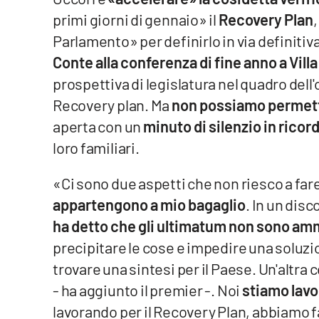
primi giorni di gennaio» il
Recovery Plan
Venti di comunicazione
Parlamento» per definirlo in via definitiv
Conte alla conferenza di fine anno a Vil
Streaming
prospettiva di legislatura nel quadro dell'
LaC TV
Recovery plan. Ma
non possiamo permette
aperta con un
minuto di silenzio in ricord
LaC Network
loro familiari.
LaC OnAir
«Ci sono due aspetti che non riesco a far
appartengono a mio bagaglio
. In un disc
Edizioni
locali
ha detto che gli ultimatum non sono ammi
precipitare le cose e impedire una soluzi
Catanzaro
trovare una sintesi per il Paese. Un'altra
Crotone
- ha aggiunto il premier -. Noi
stiamo lavo
lavorando per il Recovery Plan, abbiamo f
Vibo Valentia