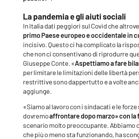
Cosenzachannel.it
La pandemia e gli aiuti sociali
Ilvibonese.it
In Italia dati peggiori sul Covid che altr
primo Paese europeo e occidentale in c
Catanzarochannel.it
incisivo. Questo ci ha complicato la risp
che non ci consentivano di riprodurre que
App
Giuseppe Conte. «
Aspettiamo a fare bil
Android
per limitare le limitazioni delle libertà p
restrittive sono dappertutto e a volte anc
Apple
aggiunge.
«Siamo al lavoro con i sindacati e le forze
Vai
dovremo
affrontare dopo marzo» con la 
scenario molto preoccupante. Abbiamo co
che più o meno sta funzionando, ha scong