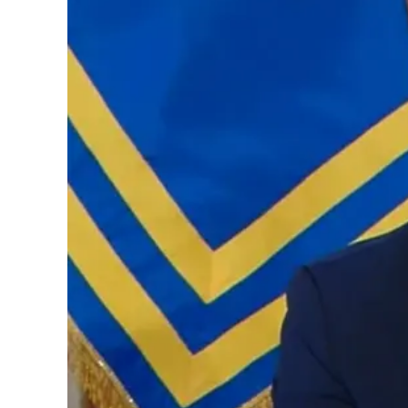
Cultura
Podcast
Meteo
Editoriali
Video
Ambiente
Cronaca
Cultura
Economia e Lavoro