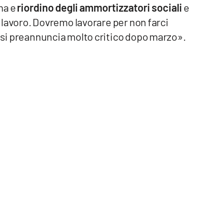
ma e
riordino degli ammortizzatori sociali
e
l lavoro. Dovremo lavorare per non farci
o si preannuncia molto critico dopo marzo».