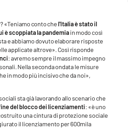
ove? «Teniamo conto che
l'Italia è stato il
ui è scoppiata la pandemia
in modo così
osta e abbiamo dovuto elaborare risposte
lle applicate altrove». Così risponde
anci
: avremo sempre il massimo impegno
ersonali. Nella seconda ondata le misure
he in modo più incisivo che da noi»,
 sociali sta già lavorando allo scenario che
fine del blocco dei licenziamenti
: «è uno
struito una cintura di protezione sociale
iurato il licenziamento per 600mila