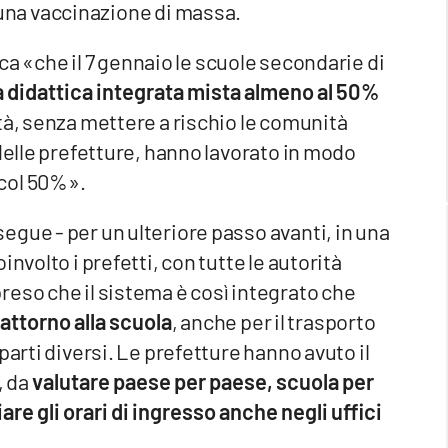
 una vaccinazione di massa.
a «che il 7 gennaio le scuole secondarie di
a didattica integrata mista almeno al 50%
tà, senza mettere a rischio le comunità
delle prefetture, hanno lavorato in modo
 col 50%».
gue - per un ulteriore passo avanti, in una
nvolto i prefetti, con tutte le autorità
eso che il sistema è così integrato che
attorno alla scuola
, anche per il trasporto
parti diversi. Le prefetture hanno avuto il
, da
valutare paese per paese, scuola per
are gli orari di ingresso anche negli uffici