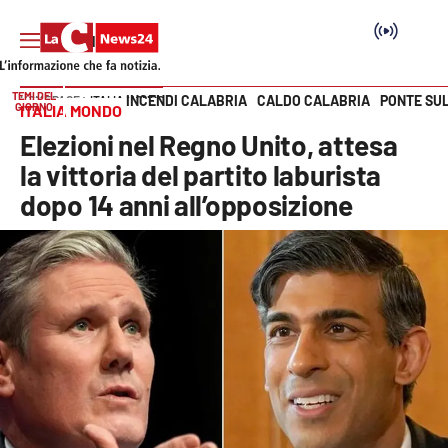
TEMI DEL
INCENDI CALABRIA
CALDO CALABRIA
PONTE SU
HOME PAGE
ITALIA MONDO
GIORNO
ITALIA MONDO
Vai
Elezioni nel Regno Unito, attesa
SEZIONI
la vittoria del partito laburista
dopo 14 anni all’opposizione
Cronaca
Politica
Attualità
Economia e lavoro
Italia Mondo