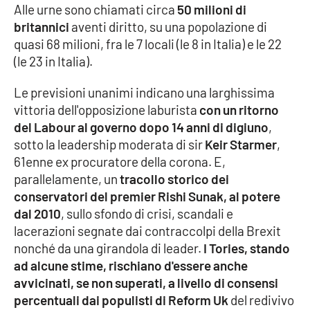
Alle urne sono chiamati circa
50 milioni di
britannici
aventi diritto, su una popolazione di
Cultura
quasi 68 milioni, fra le 7 locali (le 8 in Italia) e le 22
(le 23 in Italia).
Economia e Lavoro
Le previsioni unanimi indicano una larghissima
Politica
vittoria dell'opposizione laburista
con un ritorno
del Labour al governo dopo 14 anni di digiuno
,
Sanità
sotto la leadership moderata di sir
Keir Starmer
,
61enne ex procuratore della corona. E,
Società
parallelamente, un
tracollo storico dei
conservatori del premier Rishi Sunak, al potere
Sport
dal 2010
, sullo sfondo di crisi, scandali e
lacerazioni segnate dai contraccolpi della Brexit
nonché da una girandola di leader.
I Tories, stando
RUBRICHE
ad alcune stime, rischiano d'essere anche
avvicinati, se non superati, a livello di consensi
Good Morning Vietnam
percentuali dai populisti di Reform Uk
del redivivo