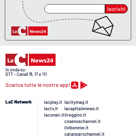
PROGETTI
SPECIALI
Iscriviti
Buona Sanità Calabria
LA
CALABRIAVISIONE
Destinazioni
Eventi
In onda su:
DTT - Canali
11
, 17 e 111
Food
Scarica tutte le nostre app!
Storie
LaC Network
lacplay.it
lacitymag.it
lactv.it
lacapitalenews.it
laconair.it
ilreggino.it
cosenzachannel.it
LAC
NETWORK
ilvibonese.it
catanzarochannel.it