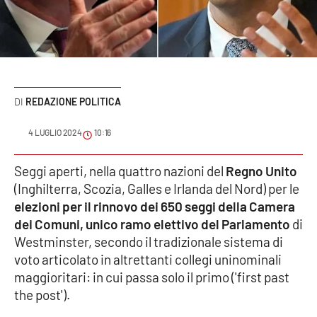
Sanità
Sport
Cultura
REDAZIONE POLITICA
Podcast
4 LUGLIO 2024
10:16
Meteo
Seggi aperti, nella quattro nazioni del
Regno Unito
(Inghilterra, Scozia, Galles e Irlanda del Nord) per le
Editoriali
elezioni per il rinnovo dei 650 seggi della Camera
dei Comuni, unico ramo elettivo del Parlamento
di
Westminster, secondo il tradizionale sistema di
VIDEO
voto articolato in altrettanti collegi uninominali
Ambiente
maggioritari: in cui passa solo il primo ('first past
the post').
Cronaca