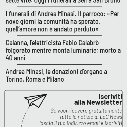
I funerali di Andrea Minasi. Il parroco: «Per
nove giorni la comunità ha sperato,
EDIZIONI
LOCALI
quell’amore non è andato perduto»
Catanzaro
Calanna, l'elettricista Fabio Calabrò
Crotone
folgorato mentre monta luminarie: morto a
40 anni
Vibo Valentia
Andrea Minasi, le donazioni d'organo a
Reggio Calabria
Torino, Roma e Milano
Cosenza
Iscriviti
alla Newsletter
Lamezia Terme
Se vuoi ricevere gratuitamente
tutte le notizie di
LaC News
lascia il tuo indirizzo email e iscriviti