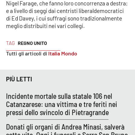
Nigel Farage, che fanno loro concorrenza a destra;
Parchi Marini Calabria
e a livello di seggi dai centristi liberaldemocratici
di Ed Davey, i cui suffragi sono tradizionalmente
Leggendo Alvaro insieme
meglio distribuiti nei vari collegi.
Imprese Di Calabria
TAG
REGNO UNITO
Le perfidie di Antonella Grippo
Tutti gli articoli di
Italia Mondo
Venti di comunicazione
PIÙ LETTI
STREAMING
Incidente mortale sulla statale 106 nel
Catanzarese: una vittima e tre feriti nei
LaC TV
pressi dello svincolo di Pietragrande
LaC Network
Donati gli organi di Andrea Minasi, salverà
sette vite. Oggi i funerali a Serra San Bruno
LaC OnAir