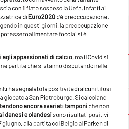
cia con il fiato sospeso la Uefa, infatti ai
izzatrice di
Euro2020
c’è preoccupazione.
lgendo in questi giorni, la preoccupazione
si potessero alimentare focolai si è
i agli appassionati di calcio
, ma il Covid si
cune partite che si stanno disputando nelle
inki ha segnalato la positività di alcuni tifosi
a giocato a San Pietroburgo. Si calcolano
ttendono ancora svariati tamponi
che non
si danesi e olandesi
sono risultati positivi
7 giugno, alla partita col Belgio al Parken di