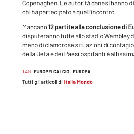
Copenaghen. Le autorità danesi hanno di
chi ha partecipato a quell’incontro.
Reggio Calabria
Mancano
12 partite alla conclusione di
Cosenza
disputeranno tutte allo stadio Wembley di
Lamezia Terme
meno di clamorose situazioni di contagio
della Uefa e dei Paesi ospitanti è altissim
Progetti
speciali
TAG
EUROPEI CALCIO ·
EUROPA
Buona Sanità Calabria
Tutti gli articoli di
Italia Mondo
La
Calabriavisione
Destinazioni
Eventi