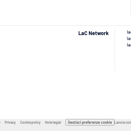
la
LaC Network
la
la
Gestisci preferenze cookie
e
Privacy
Cookie policy
Note legali
Lavora con