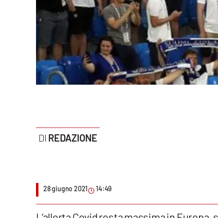
Politica
Sanità
Società
Sport
Rubriche
Good Morning Vietnam
REDAZIONE
Parchi Marini Calabria
Leggendo Alvaro insieme
28 giugno 2021
14:49
Imprese Di Calabria
Le perfidie di Antonella Grippo
L’allerta Covid resta massima in Europa, s