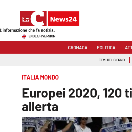
Sezioni
ENGLISH VERSION
Cronaca
CRONACA
POLITICA
AT
Politica
TEMI DEL GIORNO
Attualità
ITALIA MONDO
Economia e lavoro
Europei 2020, 120 tif
Italia Mondo
allerta
Sanità
Sport