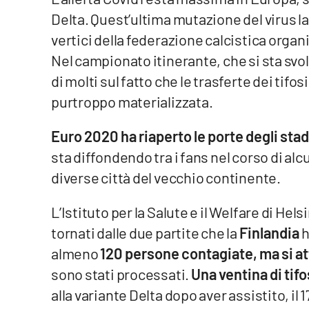
Delta. Quest’ultima mutazione del virus las
Venti di comunicazione
vertici della federazione calcistica organ
Nel campionato itinerante, che si sta svo
Streaming
di molti sul fatto che le trasferte dei tifo
LaC TV
purtroppo materializzata.
LaC Network
Euro 2020 ha riaperto le porte degli stad
sta diffondendo tra i fans nel corso di al
LaC OnAir
diverse città del vecchio continente.
Edizioni
L’Istituto per la Salute e il Welfare di Hels
locali
tornati dalle due partite che la
Finlandia
h
Catanzaro
almeno
120 persone contagiate, ma si a
sono stati processati.
Una ventina di tifo
Crotone
alla variante Delta dopo aver assistito, il 1
Vibo Valentia