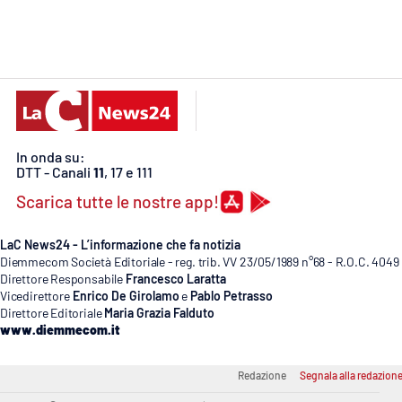
Cosenzachannel.it
Ilvibonese.it
Catanzarochannel.it
In onda su:
App
DTT - Canali
11
, 17 e 111
Android
Scarica tutte le nostre app!
Apple
LaC News24 - L’informazione che fa notizia
Diemmecom Società Editoriale - reg. trib. VV 23/05/1989 n°68 - R.O.C. 4049
Direttore Responsabile
Francesco Laratta
Vicedirettore
Enrico De Girolamo
e
Pablo Petrasso
Direttore Editoriale
Maria Grazia Falduto
Vai
www.diemmecom.it
Redazione
Segnala alla redazion