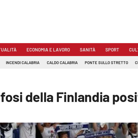
TUALITÀ
ECONOMIA E LAVORO
SANITÀ
SPORT
CUL
INCENDI CALABRIA
CALDO CALABRIA
PONTE SULLO STRETTO
C
osi della Finlandia posit