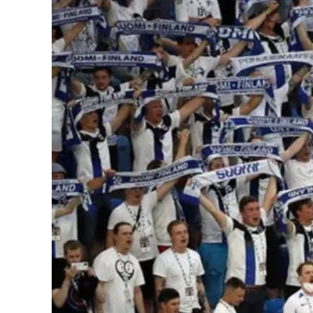
Cultura
Podcast
Meteo
Editoriali
Video
Ambiente
Cronaca
Cultura
Economia e Lavoro