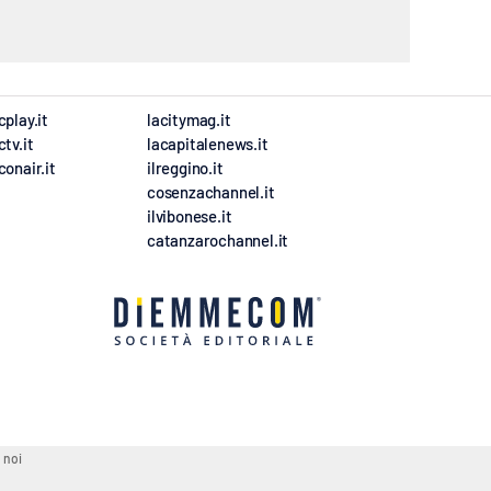
cplay.it
lacitymag.it
ctv.it
lacapitalenews.it
conair.it
ilreggino.it
cosenzachannel.it
ilvibonese.it
catanzarochannel.it
 noi